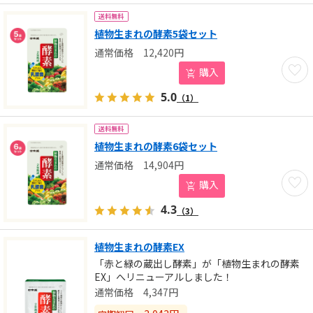
送料無料
植物生まれの酵素5袋セット
12,420
円
お気に
購入
5.0
（1）
送料無料
植物生まれの酵素6袋セット
14,904
円
お気に
購入
4.3
（3）
植物生まれの酵素EX
「赤と緑の蔵出し酵素」が「植物生まれの酵素
EX」へリニューアルしました！
4,347
円