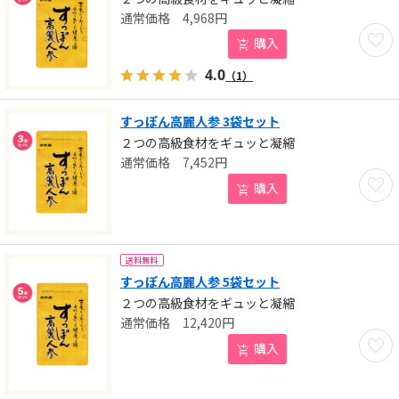
4,968
円
お気に
購入
4.0
（1）
すっぽん高麗人参 3袋セット
２つの高級食材をギュッと凝縮
7,452
円
お気に
購入
送料無料
すっぽん高麗人参 5袋セット
２つの高級食材をギュッと凝縮
12,420
円
お気に
購入