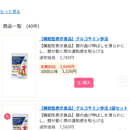
もっと見る
商品一覧
(40件)
【機能性表示食品】グルコサミン歩活
【機能性表示食品】膝の曲げ伸ばしを滑らかに
し、膝が動く際の違和感を和らげる
3,780
円
2,646
円
定期初回
3,326
円
2回目以降
お気に
購入
【機能性表示食品】グルコサミン歩活 2袋セット
【機能性表示食品】膝の曲げ伸ばしを滑らかに
し、膝が動く際の違和感を和らげる
7,560
円