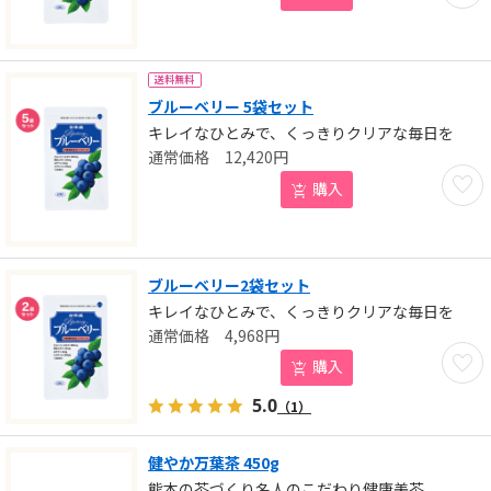
送料無料
ブルーベリー 5袋セット
キレイなひとみで、くっきりクリアな毎日を
12,420
円
お気に
購入
ブルーベリー2袋セット
キレイなひとみで、くっきりクリアな毎日を
4,968
円
お気に
購入
5.0
（1）
健やか万葉茶 450g
熊本の茶づくり名人のこだわり健康美茶