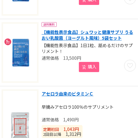
送料無料
【機能性表示食品】シュワッと健康サプリ うる
おい乳酸菌（ヨーグルト風味）5袋セット
【機能性表示食品】1日1粒、舐めるだけのサプ
リメント！
13,500
円
お気に
購入
アセロラ由来のビタミンＣ
早摘みアセロラ100％のサプリメント
1,490
円
1,043
円
定期初回
1,312
円
2回目以降