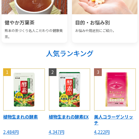
健やか万葉茶
目的・お悩み別
熊本の茶づくり名人こだわりの健康美
お悩みや用途別にご紹介。
茶。
人気ランキング
1
2
3
植物生まれの酵素
植物生まれの酵素EX
美人コラーゲンリッ
チ
2,484円
4,347円
4,222円