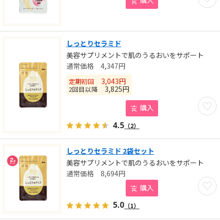
しっとりセラミド
美容サプリメントで肌のうるおいをサポート
4,347
円
3,043
円
定期初回
3,825
円
2回目以降
お気に
購入
4.5
（2）
しっとりセラミド 2袋セット
美容サプリメントで肌のうるおいをサポート
8,694
円
お気に
購入
5.0
（1）