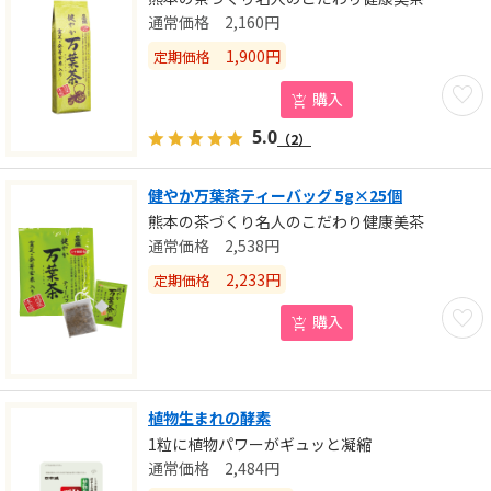
2,160
円
1,900
円
定期価格
お気に
購入
5.0
（2）
健やか万葉茶ティーバッグ 5g×25個
熊本の茶づくり名人のこだわり健康美茶
2,538
円
2,233
円
定期価格
お気に
購入
植物生まれの酵素
1粒に植物パワーがギュッと凝縮
2,484
円