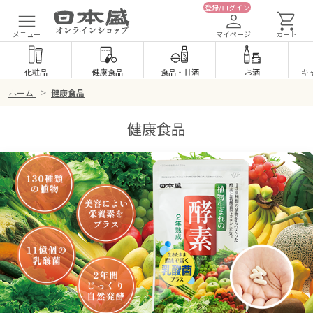
登録/ログイン
メニュー
マイページ
カート
化粧品
健康食品
食品
・
甘酒
お酒
キ
>
ホーム
健康食品
健康食品