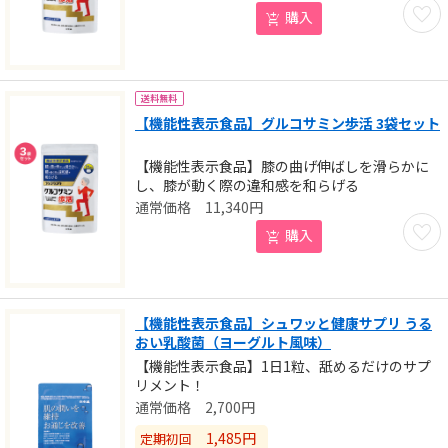
お気に
購入
送料無料
【機能性表示食品】グルコサミン歩活 3袋セット
【機能性表示食品】膝の曲げ伸ばしを滑らかに
し、膝が動く際の違和感を和らげる
11,340
円
お気に
購入
【機能性表示食品】シュワッと健康サプリ うる
おい乳酸菌（ヨーグルト風味）
【機能性表示食品】1日1粒、舐めるだけのサプ
リメント！
2,700
円
1,485
円
定期初回