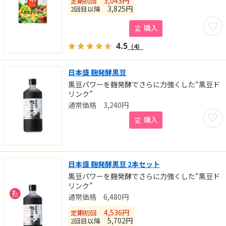
3,043
円
定期初回
3,825
円
2回目以降
お気に
購入
4.5
（4）
日本盛 麹発酵黒豆
黒豆パワーを麹発酵でさらに力強くした“黒豆ド
リンク”
3,240
円
お気に
購入
日本盛 麹発酵黒豆 2本セット
黒豆パワーを麹発酵でさらに力強くした“黒豆ド
リンク”
6,480
円
4,536
円
定期初回
5,702
円
2回目以降