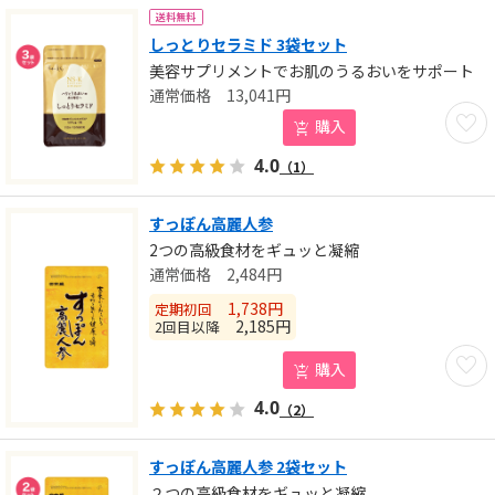
送料無料
しっとりセラミド 3袋セット
美容サプリメントでお肌のうるおいをサポート
13,041
円
お気に
購入
4.0
（1）
すっぽん高麗人参
2つの高級食材をギュッと凝縮
2,484
円
1,738
円
定期初回
2,185
円
2回目以降
お気に
購入
4.0
（2）
すっぽん高麗人参 2袋セット
２つの高級食材をギュッと凝縮