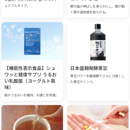
ュアブルタイプ。
膝の曲げ伸ばしを滑らかにし、膝が動
く際の違和感を和らげる。
【機能性表示食品】シュ
日本盛麹発酵黒豆
ワッと健康サプリ うるお
黒豆パワーを麹発酵でさらに力強くし
い乳酸菌（ヨーグルト風
た黒豆ドリンク。
味）
肌のうるおいを維持、お通じを改善。