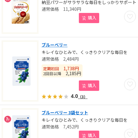
納豆パワーがサラサラな毎日をしっかりサポート
11,340
円
お気に
購入
ブルーベリー
キレイなひとみで、くっきりクリアな毎日を
2,484
円
1,738
円
定期初回
2,185
円
2回目以降
お気に
購入
4.0
（3）
ブルーベリー 3袋セット
キレイなひとみで、くっきりクリアな毎日を
7,452
円
お気に
購入