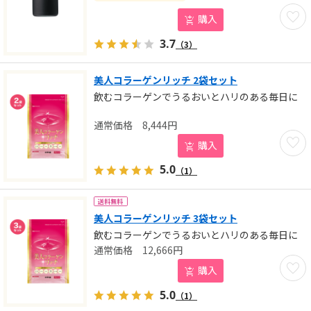
お気に
購入
3.7
（3）
美人コラーゲンリッチ 2袋セット
飲むコラーゲンでうるおいとハリのある毎日に
8,444
円
お気に
購入
5.0
（1）
送料無料
美人コラーゲンリッチ 3袋セット
飲むコラーゲンでうるおいとハリのある毎日に
12,666
円
お気に
購入
5.0
（1）