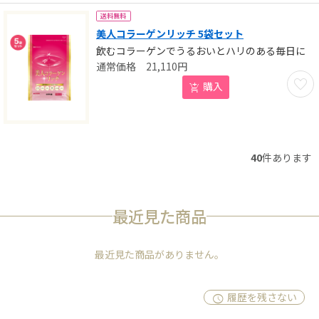
送料無料
美人コラーゲンリッチ 5袋セット
飲むコラーゲンでうるおいとハリのある毎日に
21,110
円
お気に
購入
40
件あります
最近見た商品
最近見た商品がありません。
履歴を残さない