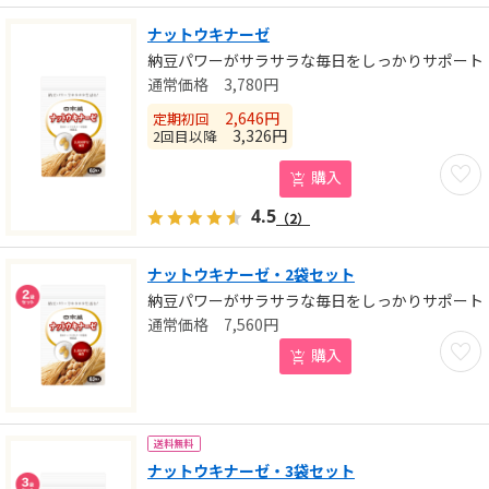
ナットウキナーゼ
納豆パワーがサラサラな毎日をしっかりサポート
3,780
円
2,646
円
定期初回
3,326
円
2回目以降
お気に
購入
4.5
（2）
ナットウキナーゼ・2袋セット
納豆パワーがサラサラな毎日をしっかりサポート
7,560
円
お気に
購入
送料無料
ナットウキナーゼ・3袋セット