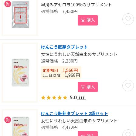
早摘みアセロラ100％のサプリメント
7,450
円
お気に
購入
けんこう胚芽タブレット
女性にうれしい天然由来のサプリメント
2,236
円
1,566
円
定期初回
1,968
円
2回目以降
お気に
購入
5.0
（1）
けんこう胚芽タブレット 2袋セット
女性にうれしい天然由来のサプリメント
4,472
円
お気に
購入