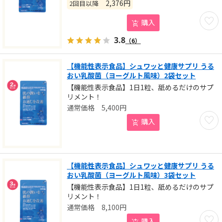
2,376
円
2回目以降
お気に
購入
3.8
（6）
【機能性表示食品】シュワッと健康サプリ うる
おい乳酸菌（ヨーグルト風味）2袋セット
【機能性表示食品】1日1粒、舐めるだけのサプ
リメント！
5,400
円
お気に
購入
【機能性表示食品】シュワッと健康サプリ うる
おい乳酸菌（ヨーグルト風味）3袋セット
【機能性表示食品】1日1粒、舐めるだけのサプ
リメント！
8,100
円
お気に
購入