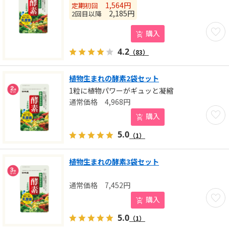
1,564
円
定期初回
2,185
円
2回目以降
お気に
購入
4.2
（83）
植物生まれの酵素2袋セット
1粒に植物パワーがギュッと凝縮
4,968
円
お気に
購入
5.0
（1）
植物生まれの酵素3袋セット
7,452
円
お気に
購入
5.0
（1）