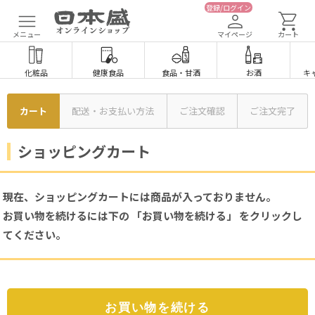
登録/ログイン
メニュー
マイページ
カート
化粧品
健康食品
食品
・
甘酒
お酒
キ
カート
配送・お支払い方法
ご注文確認
ご注文完了
ショッピングカート
現在、ショッピングカートには商品が入っておりません。
お買い物を続けるには下の 「お買い物を続ける」 をクリックし
てください。