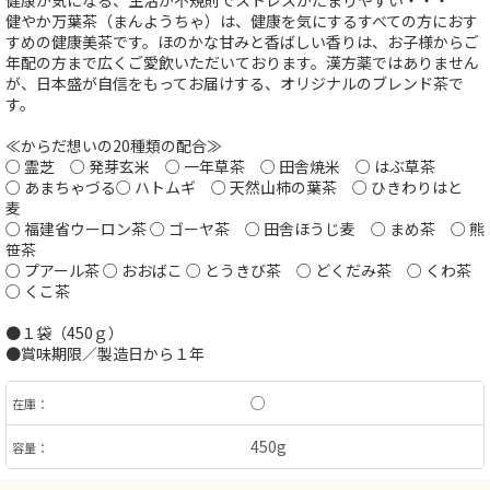
健康が気になる、生活が不規則でストレスがたまりやすい・・・
健やか万葉茶（まんようちゃ）は、健康を気にするすべての方におす
すめの健康美茶です。ほのかな甘みと香ばしい香りは、お子様からご
年配の方まで広くご愛飲いただいております。漢方薬ではありません
が、日本盛が自信をもってお届けする、オリジナルのブレンド茶で
す。
≪からだ想いの20種類の配合≫
○ 霊芝 ○ 発芽玄米 ○ 一年草茶 ○ 田舎焼米 ○ はぶ草茶
○ あまちゃづる○ ハトムギ ○ 天然山柿の葉茶 ○ ひきわりはと
麦
○ 福建省ウーロン茶 ○ ゴーヤ茶 ○ 田舎ほうじ麦 ○ まめ茶 ○ 熊
笹茶
○ プアール茶 ○ おおばこ ○ とうきび茶 ○ どくだみ茶 ○ くわ茶
○ くこ茶
●１袋（450ｇ）
●賞味期限／製造日から１年
○
在庫：
450g
容量：