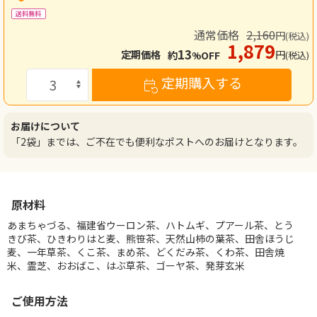
送料無料
通常価格
2,160
円
(税込)
1,879
13
円
定期価格
約
OFF
(税込)
%
定期購入する
お届けについて
「2袋」までは、ご不在でも便利なポストへのお届けとなります。
原材料
あまちゃづる、福建省ウーロン茶、ハトムギ、プアール茶、とう
きび茶、ひきわりはと麦、熊笹茶、天然山柿の葉茶、田舎ほうじ
麦、一年草茶、くこ茶、まめ茶、どくだみ茶、くわ茶、田舎焼
米、霊芝、おおばこ、はぶ草茶、ゴーヤ茶、発芽玄米
ご使用方法