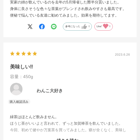
実家の姉が飲んでいるのを去年の5月帰省した際半分貰いました。
身体に良さそうな色々な茶葉がブレンドされ飲みやすさも最高です。
便秘で悩んでいる友達に勧めてみました。効果を期待してます。
参考になった
0
Like!
0
2023.6.26
美味しい‼
容量：450g
わんこ大好き
緑茶はほとんど飲みません。
ほうじ茶がいいよと言われて、ずっと加賀棒茶を飲んでいました。
今回、初めて健やか万葉茶を買ってみました。癖が全くなく、美味し
い！