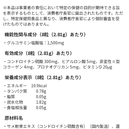
※本品は事業者の責任において特定の保健の目的が期待できる旨
を表示するものとして、消費者庁長官に届出されたものです。ただ
し、特定保健用食品と異なり、消費者庁長官により個別審査を受
けたものではありません。
機能性関与成分（8粒（2.81g）あたり）
・グルコサミン塩酸塩：1,500mg
有効成分（8粒（2.81g）あたり）
・コンドロイチン硫酸 300mg、ヒアルロン酸 5mg、非変性Ⅱ型
コラーゲン 4mg、プロテオグリカン 5mg、ビタミンD 20μg
栄養成分表示（8粒（2.81g）あたり）
・エネルギー 10.9kcal
・タンパク質 0.78g
・脂質 0.05g
・炭水化物 1.82g
・食塩相当量 0.05g
原材料名
・サメ軟骨エキス（コンドロイチン硫酸含有）（国内製造）、還