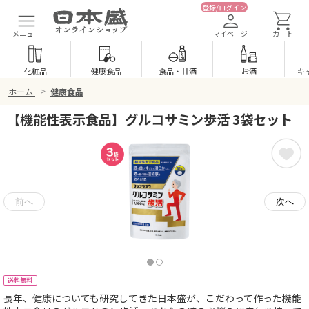
登録/ログイン
メニュー
マイページ
カート
化粧品
健康食品
食品
・
甘酒
お酒
キ
>
ホーム
健康食品
【機能性表示食品】グルコサミン歩活 3袋セット
送料無料
長年、健康についても研究してきた日本盛が、こだわって作った機能