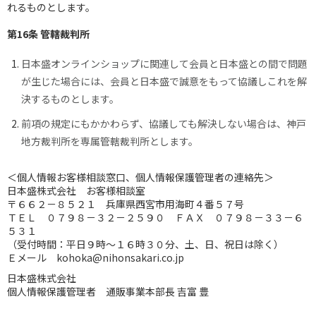
れるものとします。
第16条 管轄裁判所
日本盛オンラインショップに関連して会員と日本盛との間で問題
が生じた場合には、会員と日本盛で誠意をもって協議しこれを解
決するものとします。
前項の規定にもかかわらず、協議しても解決しない場合は、神戸
地方裁判所を専属管轄裁判所とします。
＜個人情報お客様相談窓口、個人情報保護管理者の連絡先＞
日本盛株式会社 お客様相談室
〒６６２－８５２１ 兵庫県西宮市用海町４番５７号
ＴＥＬ ０７９８－３２－２５９０ ＦＡＸ ０７９８－３３－６
５３１
（受付時間：平日９時～１６時３０分、土、日、祝日は除く）
Ｅメール kohoka@nihonsakari.co.jp
日本盛株式会社
個人情報保護管理者 通販事業本部長 吉富 豊