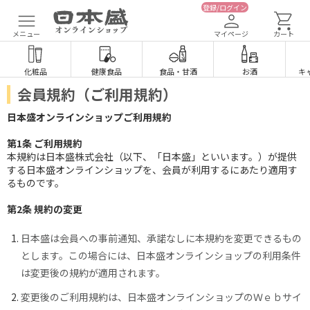
登録/ログイン
メニュー
マイページ
カート
化粧品
健康食品
食品
・
甘酒
お酒
キ
会員規約（ご利用規約）
日本盛オンラインショップご利用規約
第1条 ご利用規約
本規約は日本盛株式会社（以下、「日本盛」といいます。）が提供
する日本盛オンラインショップを、会員が利用するにあたり適用す
るものです。
第2条 規約の変更
日本盛は会員への事前通知、承諾なしに本規約を変更できるもの
とします。この場合には、日本盛オンラインショップの利用条件
は変更後の規約が適用されます。
変更後のご利用規約は、日本盛オンラインショップのＷｅｂサイ