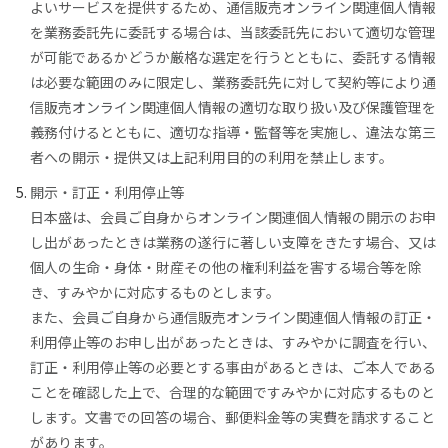
よいサービスを提供するため、通信販売オンライン関連個人情報
を業務委託先に委託する場合は、当該委託先において適切な管理
が可能であるかどうか厳格な選定を行うとともに、委託する情報
は必要な範囲のみに限定し、業務委託先に対して契約等により通
信販売オンライン関連個人情報の適切な取り扱い及び保護管理を
義務付けるとともに、適切な指導・監督等を実施し、違法な第三
者への開示・提供又は上記利用目的の利用を禁止します。
開示・訂正・利用停止等
日本盛は、会員ご自身からオンライン関連個人情報の開示のお申
し出があったときは業務の遂行に著しい支障をきたす場合、又は
個人の生命・身体・財産その他の権利利益を害する場合等を除
き、すみやかに対応するものとします。
また、会員ご自身から通信販売オンライン関連個人情報の訂正・
利用停止等のお申し出があったときは、すみやかに調査を行い、
訂正・利用停止等の必要とする事由があるときは、ご本人である
ことを確認した上で、合理的な範囲ですみやかに対応するものと
します。文書での回答の場合、郵便料金等の実費を請求すること
があります。