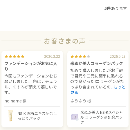
5
件あります
お客さまの声
2026.2.22
2026.5.28
ファンデーションがお気に入
米ぬか美人コラーゲンパック
り
初めて購入しましたがお手軽
今回もファンデーションをお
で目元や口元に簡単に貼れる
願いしました。色はナチュラ
ので良かった!コラーゲンがた
ル、くすみが消えて嬉しいで
っぷり含まれているの
...もっと
す。
見る
no name
ふうふう
米ぬか美人 NS-Kスペシャ
NS-K 酒粕エキス配合し
ル コラーゲン※配合パッ
っとりパック
ク