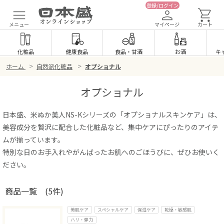
登録/ログイン
メニュー
マイページ
カート
化粧品
健康食品
食品
・
甘酒
お酒
キ
>
>
ホーム
自然派化粧品
オプショナル
オプショナル
日本盛、米ぬか美人NS-Kシリーズの「オプショナルスキンケア」は、
美容成分を贅沢に配合した化粧品など、集中ケアにぴったりのアイテ
ムが揃っています。
特別な日のお手入れやがんばったお肌へのごほうびに、ぜひお使いく
ださい。
商品一覧
(5件)
美肌ケア
スペシャルケア
保湿ケア
乾燥・敏感肌
ハリ・弾力