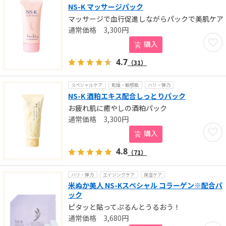
NS-K マッサージパック
マッサージで血行促進しながらパックで美肌ケア
3,300
円
お気に
購入
4.7
（31）
スペシャルケア
乾燥・敏感肌
ハリ・弾力
NS-K 酒粕エキス配合しっとりパック
お疲れ肌に癒やしの酒粕パック
3,300
円
お気に
購入
4.8
（71）
ハリ・弾力
エイジングケア
保湿ケア
米ぬか美人 NS-Kスペシャル コラーゲン※配合パ
ック
ピタッと貼ってぷるんとうるおう！
3,680
円
お気に