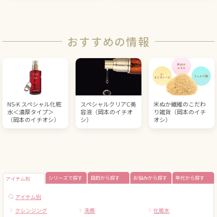
おすすめの情報
NS-K スペシャル化粧
スペシャルクリアC美
米ぬか繊維のこだわ
水＜濃厚タイプ＞
容液（岡本のイチオ
り雑貨（岡本のイチ
（岡本のイチオシ）
シ）
オシ）
シリーズで探す
目的から探す
お悩みから探す
年代から探す
アイテム別
アイテム別
クレンジング
洗顔
化粧水