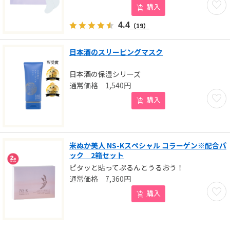
購入
4.4
（19）
日本酒のスリーピングマスク
日本酒の保湿シリーズ
1,540
円
お気に
購入
米ぬか美人 NS-Kスペシャル コラーゲン※配合パ
ック 2箱セット
ピタッと貼ってぷるんとうるおう！
7,360
円
お気に
購入