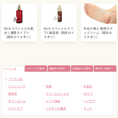
NS-K スペシャル化粧
NS-K スペシャルクリ
米ぬか美人 薬用ボデ
水＜濃厚タイプ＞
アC美容液（岡本のイ
ィクリーム（岡本の
（岡本のイチオシ）
チオシ）
イチオシ）
シリーズで探す
目的から探す
お悩みから探す
年代から探す
アイテム別
アイテム別
クレンジング
洗顔
化粧水
美容液
クリーム＆ジェル
UVケア
オプショナル
メイク商品
ヘアケア
ボディケア
こだわりの雑貨
セット