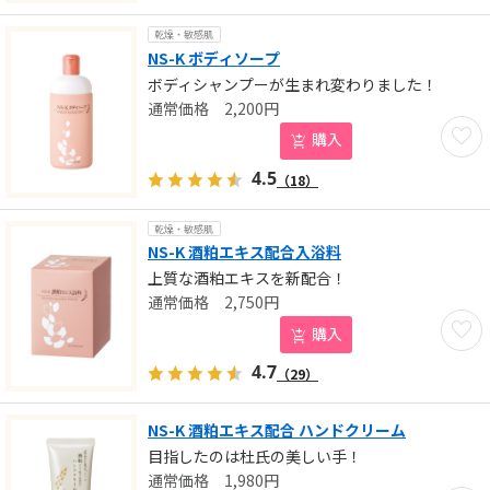
乾燥・敏感肌
NS-K ボディソープ
ボディシャンプーが生まれ変わりました！
2,200
円
お気に
購入
4.5
（18）
乾燥・敏感肌
NS-K 酒粕エキス配合入浴料
上質な酒粕エキスを新配合！
2,750
円
お気に
購入
4.7
（29）
NS-K 酒粕エキス配合 ハンドクリーム
目指したのは杜氏の美しい手！
1,980
円