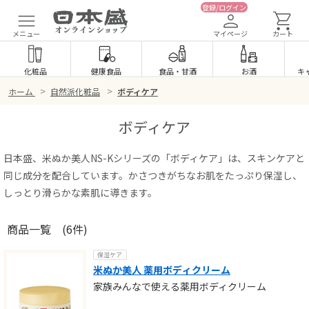
登録/ログイン
メニュー
マイページ
カート
化粧品
健康食品
食品
・
甘酒
お酒
キ
>
>
ホーム
自然派化粧品
ボディケア
ボディケア
日本盛、米ぬか美人NS-Kシリーズの「ボディケア」は、スキンケアと
同じ成分を配合しています。かさつきがちなお肌をたっぷり保湿し、
しっとり滑らかな素肌に導きます。
商品一覧
(6件)
保湿ケア
米ぬか美人 薬用ボディクリーム
家族みんなで使える薬用ボディクリーム