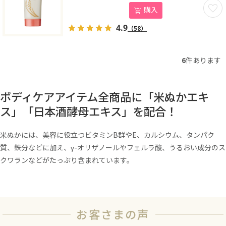
お気に
購入
4.9
（58）
6
件あります
ボディケアアイテム全商品に「米ぬかエキ
ス」「日本酒酵母エキス」を配合！
米ぬかには、美容に役立つビタミンB群やE、カルシウム、タンパク
質、鉄分などに加え、γ-オリザノールやフェルラ酸、うるおい成分のス
クワランなどがたっぷり含まれています。
お客さまの声