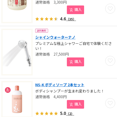
3,300
円
お気に
購入
4.6
（35）
送料無料
シャインウォーターナノ
プレミアムな極上シャワーご自宅で体験くださ
い！
27,500
円
お気に
購入
NS-K ボディソープ 2本セット
ボディシャンプーが生まれ変わりました！
4,400
円
お気に
購入
5.0
（2）