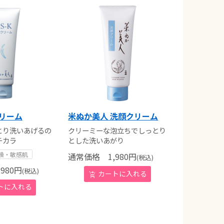
クリーム
米ぬか美人 洗顔クリーム
とり洗いあげるの
クリーミーな泡立ちでしっとり
チカラ
とした洗いあがり
燥・敏感肌
通常価格
1,980
円
(税込)
980
円
(税込)