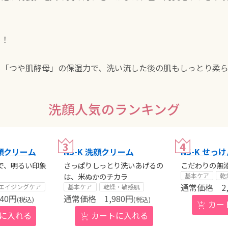
め！
し「つや肌酵母」の保湿力で、洗い流した後の肌もしっとり柔ら
洗顔人気のランキング
顔クリーム
NS-K 洗顔クリーム
NS-K せっ
で、明るい印象
さっぱりしっとり洗いあげるの
こだわりの無
は、米ぬかのチカラ
基本ケア
乾
2
エイジングケア
基本ケア
乾燥・敏感肌
640
円
1,980
円
(税込)
(税込)