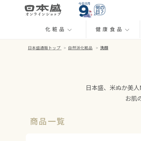
今日 8月
化粧品
健康食品
日本盛通販トップ
>
自然派化粧品
>
洗顔
日本盛、米ぬか美人
お肌
商品一覧