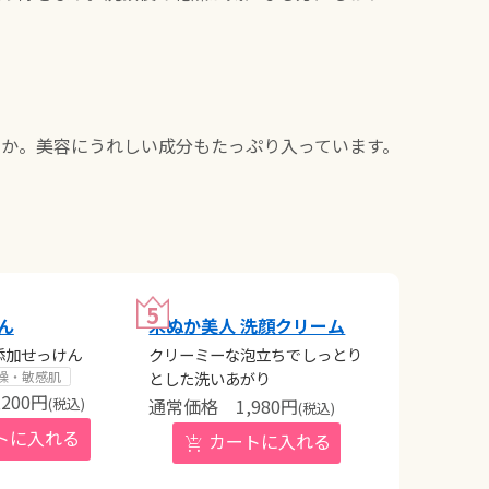
か。美容にうれしい成分もたっぷり入っています。
けん
米ぬか美人 洗顔クリーム
添加せっけん
クリーミーな泡立ちでしっとり
とした洗いあがり
燥・敏感肌
,200
円
1,980
円
(税込)
(税込)