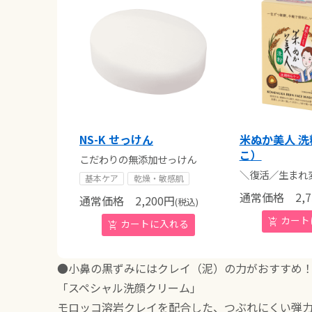
NS-K せっけん
米ぬか美人 
こ）
こだわりの無添加せっけん
＼復活／生まれ
基本ケア
乾燥・敏感肌
通常価格
2,7
通常価格
2,200
円
(税込)
●小鼻の黒ずみにはクレイ（泥）の力がおすすめ
「スペシャル洗顔クリーム」
モロッコ溶岩クレイを配合した、つぶれにくい弾