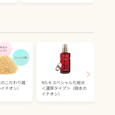
維のこだわり雑
NS-K スペシャル化粧水
NS-
のイチオシ）
＜濃厚タイプ＞（岡本の
ム（
イチオシ）