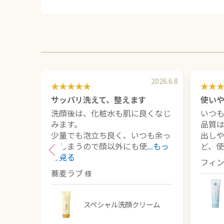
2026.6.8
サッパリ洗えて、整えます
使い
洗顔後は、化粧水も肌に良くなじ
いつも
みます。
品質
少量でも泡立ち良く、いつも余っ
出し
てしまうので顔以外にも使
...もっ
ど、
と見る
フィ
蕎麦ラブ
スペシャル洗顔クリーム