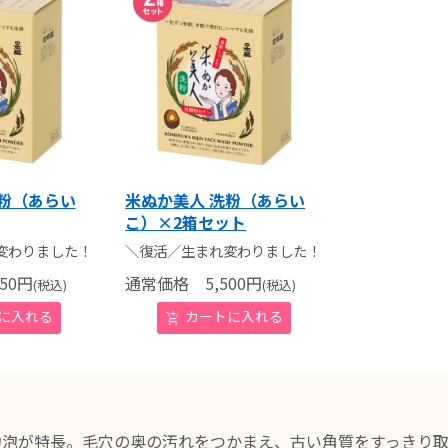
洗粉（あらい
米ぬか美人 洗粉（あらい
こ）×2箱セット
変わりました！
＼復活／生まれ変わりました！
50
円
通常価格
5,500
円
(税込)
(税込)
！
力泡が特長。毛穴の奥の汚れをつかまえ、古い角質をすっきり取