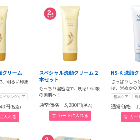
顔クリーム
スペシャル洗顔クリーム 2
NS-K 洗顔
本セット
で、明るい印象
さっぱりしっ
は、米ぬかの
もっちり濃密泡で、明るい印象
の素肌へ！
エイジングケア
基本ケア
乾
通常価格
5,280
円
(税込)
40
円
通常価格
1,
(税込)