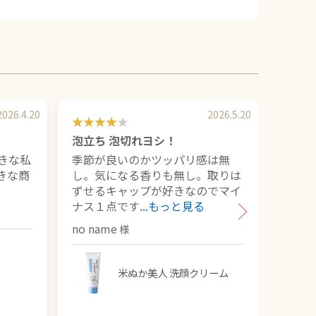
2026.4.20
2026.5.20
泡立ち 泡切れヨシ！
NS-K
きな私
季節が良いのかツッパリ感は無
もう
きな商
し。気になる香りも無し。取りは
使っ
ずせるキャップが好きなのでマイ
り洗
ナス１点です
...もっと見る
なっ
no name
米ぬか美人 洗顔クリーム