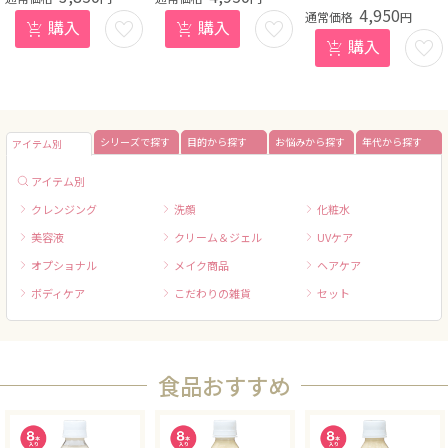
4,950
円
お気
お気
購入
購入
お気
購入
に入
に入
に入
りに
りに
りに
登録
登録
登録
する
する
する
シリーズで探す
目的から探す
お悩みから探す
年代から探す
アイテム別
アイテム別
クレンジング
洗顔
化粧水
美容液
クリーム＆ジェル
UVケア
オプショナル
メイク商品
ヘアケア
ボディケア
こだわりの雑貨
セット
食品おすすめ