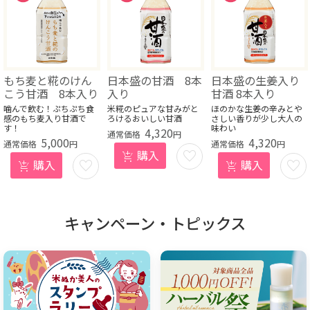
もち麦と糀のけん
日本盛の甘酒 8本
日本盛の生姜入り
こう甘酒 8本入り
入り
甘酒 8本入り
噛んで飲む！ぷちぷち食
米糀のピュアな甘みがと
ほのかな生姜の辛みとや
感のもち麦入り甘酒で
ろけるおいしい甘酒
さしい香りが少し大人の
す！
味わい
4,320
円
5,000
4,320
円
円
お気
購入
お気
お気
購入
購入
に入
に入
に入
りに
りに
りに
登録
登録
登録
する
キャンペーン・トピックス
する
する