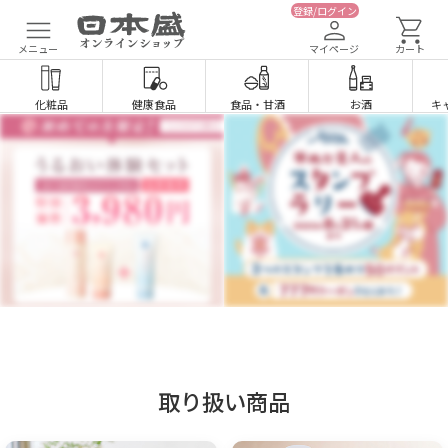
登録/ログイン
メニュー
マイページ
カート
化粧品
健康食品
食品
・
甘酒
お酒
キ
取り扱い商品