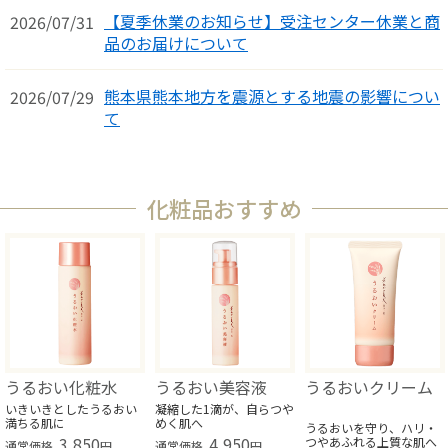
【夏季休業のお知らせ】受注センター休業と商
2026/07/31
品のお届けについて
熊本県熊本地方を震源とする地震の影響につい
2026/07/29
て
化粧品おすすめ
うるおい化粧水
うるおい美容液
うるおいクリーム
いきいきとしたうるおい
凝縮した1滴が、自らつや
満ちる肌に
めく肌へ
うるおいを守り、ハリ・
3,850
4,950
つやあふれる上質な肌へ
円
円