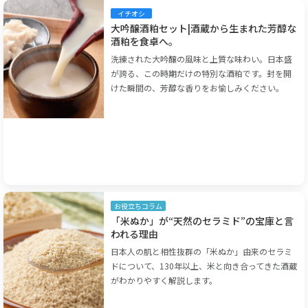
イチオシ
大吟醸酒粕セット|酒蔵から生まれた芳醇な
酒粕を食卓へ。
洗練された大吟醸の風味と上質な味わい。日本盛
が誇る、この時期だけの特別な酒粕です。封を開
けた瞬間の、芳醇な香りをお愉しみください。
お役立ちコラム
「米ぬか」が“天然のセラミド”の宝庫と言
われる理由
日本人の肌と相性抜群の「米ぬか」由来のセラミ
ドについて、130年以上、米と向き合ってきた酒蔵
がわかりやすく解説します。