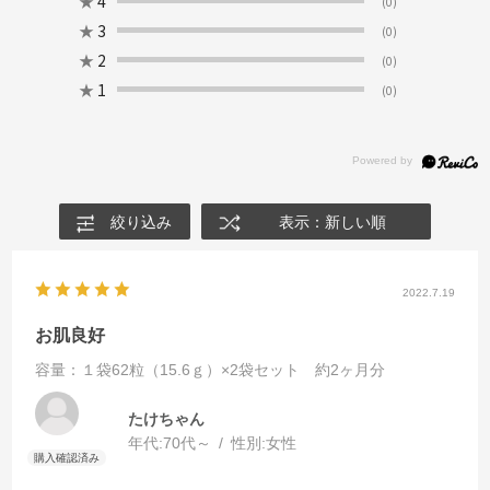
★
4
(0)
★
3
(0)
★
2
(0)
★
1
(0)
絞り込み
表示：新しい順
2022.7.19
お肌良好
容量：１袋62粒（15.6ｇ）×2袋セット 約2ヶ月分
たけちゃん
年代:
70代～
性別:
女性