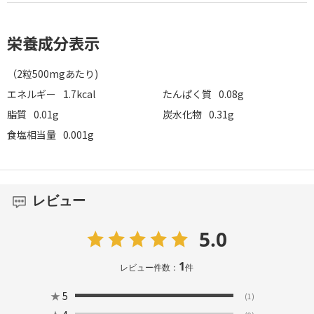
栄養成分表示
（2粒500mgあたり)
エネルギー
1.7kcal
たんぱく質
0.08g
脂質
0.01g
炭水化物
0.31g
食塩相当量
0.001g
レビュー
5.0
1
レビュー件数：
件
★
5
(1)