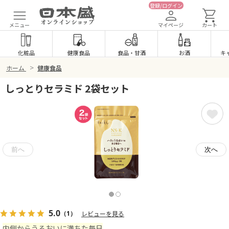
登録/ログイン
メニュー
マイページ
カート
化粧品
健康食品
食品
・
甘酒
お酒
キ
>
ホーム
健康食品
しっとりセラミド 2袋セット
5.0
（1）
レビューを見る
内側からうるおいに満ちた毎日