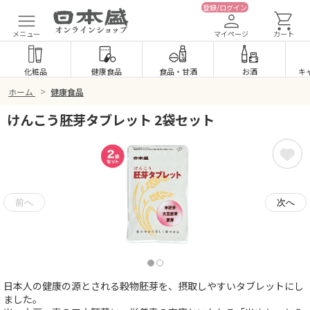
登録/ログイン
メニュー
マイページ
カート
化粧品
健康食品
食品
・
甘酒
お酒
キ
>
ホーム
健康食品
けんこう胚芽タブレット 2袋セット
日本人の健康の源とされる穀物胚芽を、摂取しやすいタブレットにし
ました。