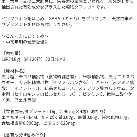
米・大豆・麦の三大胚芽に、栄養素の宝庫といわれる「米ぬか」から
抽出された有効成分をプラスした穀物タブレットです。
イソフラボンをはじめ、GABA（ギャバ）をプラスした、天然由来の
サプリメントをぜひお試しください。
～こんな方におすすめ～
・中高年期の健康管理に
【内容量】
1袋34.8ｇ（約120粒）30日分×2
【原材料名】
麦芽糖、チコリ抽出物（食物繊維含有）、米糠抽出物、麦芽エキスパ
ウダー、大豆胚軸抽出物（イソフラボン含有）、ギャバ（γ-アミノ酪
酸）／イノシトール、結晶セルロース、ステアリン酸カルシウム、安
定剤（ヒドロキシプロピルセルロース）、ビタミンC、微粒二酸化ケ
イ素、フェルラ酸
【栄養成分/タブレット1.16g（290mg×4粒）あたり】
エネルギー4.6kcal、たんぱく質0.02g、脂質0.06g、炭水化物1.0g、
食塩相当量0.0002g、ビタミンC25mg
【含有成分 4粒あたり】