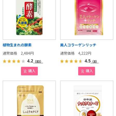
植物生まれの酵素
美人コラーゲンリッチ
2,484
円
4,222
円
4.2
4.5
（83）
（8）
購入
購入