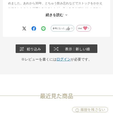
めました。あれから30年、とちゅう飲み忘れなどでストックをかかえ
お休みしたことも何度かありましたが、色々あるサプリメントのなか
では最も永く続けています。これからも自分のペースで飲み続けま
続きを読む
す。
参考になった
0
Like!
0
絞り込み
表示：新しい順
ログイン
※レビューを書くには
が必要です。
最近見た商品
履歴を残さない