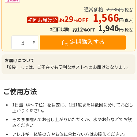
送料無料
通常価格
2,236
円
(税込)
1,566
29
OFF
初回
お届け分
約
円
%
(税込)
1,946
12
円
2回目
以降
約
OFF
(税込)
%
定期購入する
お届けについて
「6袋」までは、ご不在でも便利なポストへのお届けとなります。
ご使用方法
1日量（4～７粒）を目安に、1日1度または数回に分けてお召し
上がりください。
そのまま噛んでお召し上がりいただくか、水やお茶などでお飲
みください。
アレルギー体質の方やお体に合わない方はお控えください。