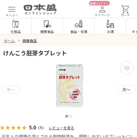
登録/ログイン
メニュー
マイページ
カート
化粧品
健康食品
食品
・
甘酒
お酒
キ
>
ホーム
健康食品
けんこう胚芽タブレット
5.0
（1）
レビューを見る
日本人の健康の源とされる穀物胚芽を、摂取しやすいタブレットにし