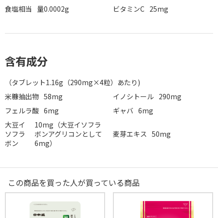
食塩相当
量0.0002g
ビタミンC
25mg
含有成分
（タブレット1.16g（290mg×4粒）あたり)
米糠抽出物
58mg
イノシトール
290mg
フェルラ酸
6mg
ギャバ
6mg
大豆イ
10mg（大豆イソフラ
ソフラ
ボンアグリコンとして
麦芽エキス
50mg
ボン
6mg）
この商品を買った人が買っている商品