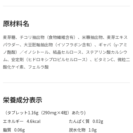
原材料名
麦芽糖、チコリ抽出物（食物繊維含有）、米糠抽出物、麦芽エキス
パウダー、大豆胚軸抽出物（イソフラボン含有）、ギャバ（γ-アミ
ノ酪酸）／イノシトール、結晶セルロース、ステアリン酸カルシウ
ム、安定剤（ヒドロキシプロピルセルロース）、ビタミンC、微粒二
酸化ケイ素、フェルラ酸
栄養成分表示
（タブレット1.16g（290mg×4粒）あたり)
エネルギー
4.6kcal
たんぱく質
0.02g
脂質
0.06g
炭水化物
1.0g