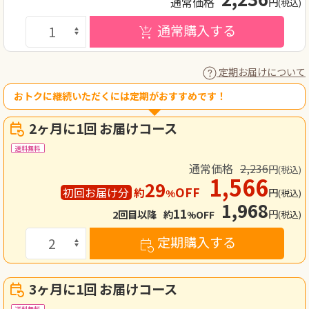
通常価格
円
(税込)
通常購入する
定期お届けについて
おトクに継続いただくには定期がおすすめです！
2ヶ月に1回 お届けコース
送料無料
通常価格
2,236
円
(税込)
1,566
29
OFF
初回
お届け分
約
円
%
(税込)
1,968
11
円
2回目
以降
約
OFF
(税込)
%
定期購入する
3ヶ月に1回 お届けコース