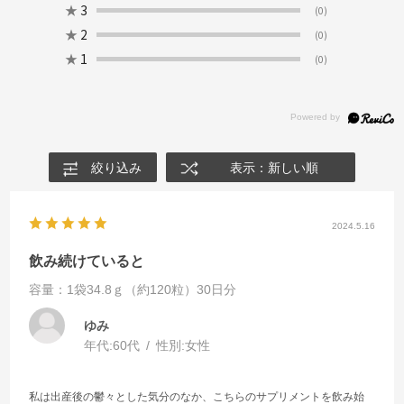
★
3
(0)
★
2
(0)
★
1
(0)
絞り込み
表示：新しい順
2024.5.16
飲み続けていると
容量：1袋34.8ｇ（約120粒）30日分
ゆみ
年代:
60代
性別:
女性
私は出産後の鬱々とした気分のなか、こちらのサプリメントを飲み始