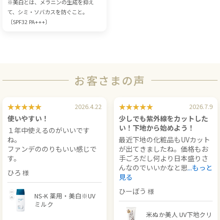
※美白とは、メラニンの生成を抑え
て、シミ・ソバカスを防ぐこと。
〔SPF32 PA+++〕
お客さまの声
2026.4.22
2026.7.9
使いやすい！
少しでも紫外線をカットした
い！下地から始めよう！
１年中使えるのがいいです
ね。
最近下地の化粧品もUVカット
ファンデののりもいい感じで
が出てきましたね。価格もお
す。
手ごろだし何より日本盛りさ
んなのでいいかなと思
...もっと
ひろ
見る
ひーぼう
NS-K 薬用・美白※UV
ミルク
米ぬか美人 UV下地クリ