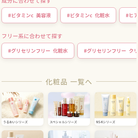
成分に合わせて探す
#
ビタミンc
美容液
#
ビタミンc
化粧水
#
ヒ
フリー系に合わせて探す
#
グリセリンフリー
化粧水
#
グリセリンフリー
ク
化粧品 一覧へ
うるおいシリーズ
スペシャルシリーズ
NS-Kシリーズ