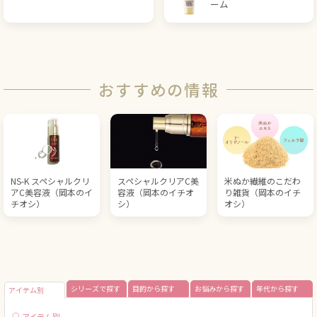
ーム
おすすめの情報
NS-K スペシャルクリ
スペシャルクリアC美
米ぬか繊維のこだわ
アC美容液（岡本のイ
容液（岡本のイチオ
り雑貨（岡本のイチ
チオシ）
シ）
オシ）
シリーズで探す
目的から探す
お悩みから探す
年代から探す
アイテム別
アイテム別