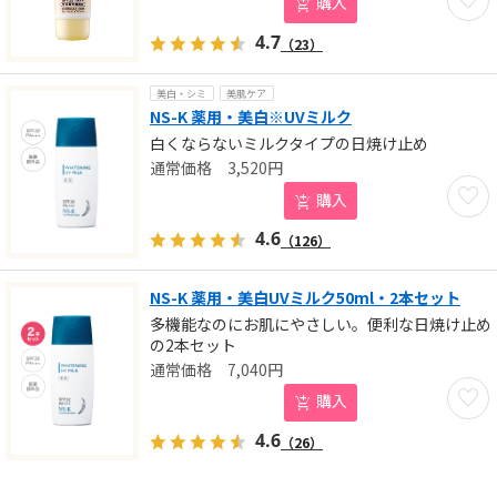
購入
4.7
（23）
美白・シミ
美肌ケア
NS-K 薬用・美白※UVミルク
白くならないミルクタイプの日焼け止め
3,520
円
お気に
購入
4.6
（126）
NS-K 薬用・美白UVミルク50ml・2本セット
多機能なのにお肌にやさしい。便利な日焼け止め
の2本セット
7,040
円
お気に
購入
4.6
（26）