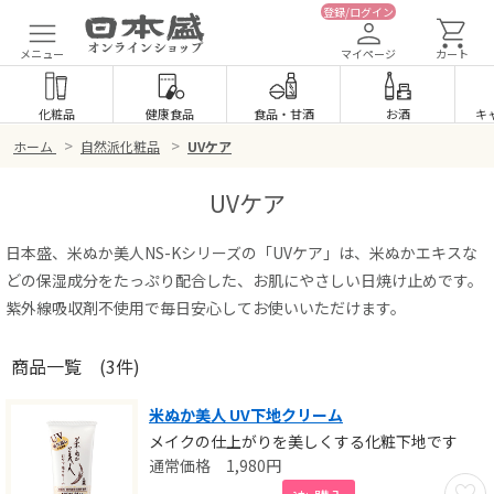
登録/ログイン
メニュー
マイページ
カート
化粧品
健康食品
食品
・
甘酒
お酒
キ
>
>
ホーム
自然派化粧品
UVケア
UVケア
日本盛、米ぬか美人NS-Kシリーズの「UVケア」は、米ぬかエキスな
どの保湿成分をたっぷり配合した、お肌にやさしい日焼け止めです。
紫外線吸収剤不使用で毎日安心してお使いいただけます。
商品一覧
(3件)
米ぬか美人 UV下地クリーム
メイクの仕上がりを美しくする化粧下地です
1,980
円
お気に