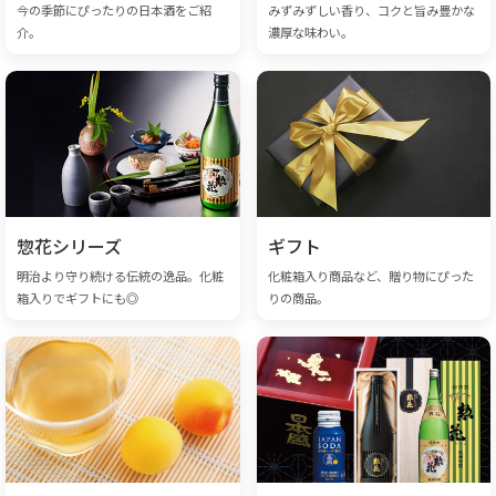
今の季節にぴったりの日本酒をご紹
みずみずしい香り、コクと旨み豊かな
介。
濃厚な味わい。
惣花シリーズ
ギフト
明治より守り続ける伝統の逸品。化粧
化粧箱入り商品など、贈り物にぴった
箱入りでギフトにも◎
りの商品。