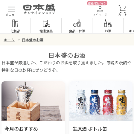
登録/ログイン
メニュー
マイページ
カート
化粧品
健康食品
食品
・
甘酒
お酒
キ
>
ホーム
日本盛のお酒
日本盛のお酒
日本盛が厳選した、こだわりのお酒を取り揃えました。毎晩の晩酌や
特別な日の乾杯にぜひどうぞ。
今月のおすすめ
生原酒 ボトル缶