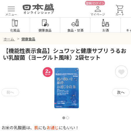
登録/ログイン
メニュー
マイページ
カート
化粧品
健康食品
食品
・
甘酒
お酒
キ
>
ホーム
健康食品
【機能性表示食品】シュワッと健康サプリ うるお
い乳酸菌（ヨーグルト風味）2袋セット
お米の乳酸菌は、
肌
にも
お通じ
にもいい！