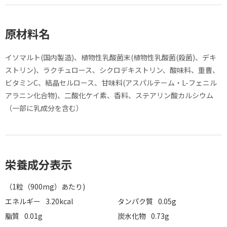
原材料名
イソマルト(国内製造)、植物性乳酸菌末(植物性乳酸菌(殺菌)、デキ
ストリン)、ラクチュロース、シクロデキストリン、酸味料、重曹、
ビタミンC、結晶セルロース、甘味料(アスパルテーム・L-フェニル
アラニン化合物)、二酸化ケイ素、香料、ステアリン酸カルシウム
（一部に乳成分を含む）
栄養成分表示
（1粒（900mg）あたり)
エネルギー
3.20kcal
タンパク質
0.05g
脂質
0.01g
炭水化物
0.73g