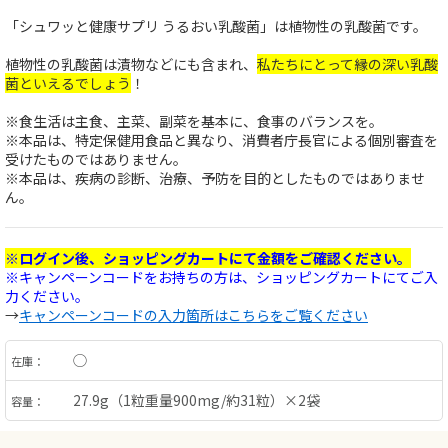
「シュワッと健康サプリ うるおい乳酸菌」は植物性の乳酸菌です。
植物性の乳酸菌は漬物などにも含まれ、
私たちにとって縁の深い乳酸
菌といえるでしょう
！
※食生活は主食、主菜、副菜を基本に、食事のバランスを。
※本品は、特定保健用食品と異なり、消費者庁長官による個別審査を
受けたものではありません。
※本品は、疾病の診断、治療、予防を目的としたものではありませ
ん。
※ログイン後、ショッピングカートにて金額をご確認ください。
※キャンペーンコードをお持ちの方は、ショッピングカートにてご入
力ください。
→
キャンペーンコードの入力箇所はこちらをご覧ください
◯
在庫：
27.9g（1粒重量900mg/約31粒）×2袋
容量：