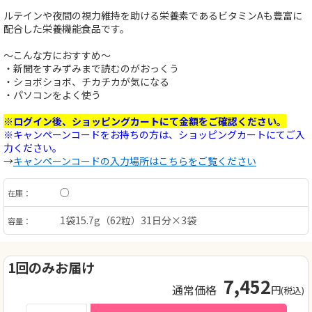
ルテインや夜間の視力維持を助ける栄養素であるビタミンAも豊富に
配合した栄養機能食品です。
～こんな方におすすめ～
・新聞をすみずみまで読むのがおっくう
・ショボショボ、チカチカが気になる
・パソコンをよく使う
※ログイン後、ショッピングカートにて金額をご確認ください。
※キャンペーンコードをお持ちの方は、ショッピングカートにてご入
力ください。
→
キャンペーンコードの入力場所はこちらをご覧ください
○
在庫：
1袋15.7g（62粒）31日分×3袋
容量：
1回のみお届け
7,452
通常価格
円
(税込)