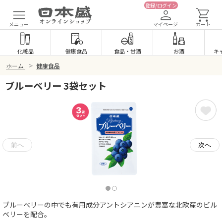
登録/ログイン
メニュー
マイページ
カート
化粧品
健康食品
食品
・
甘酒
お酒
キ
>
ホーム
健康食品
ブルーベリー 3袋セット
ブルーベリーの中でも有用成分アントシアニンが豊富な北欧産のビル
ベリーを配合。