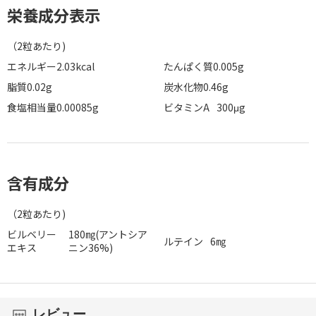
栄養成分表示
（2粒あたり)
エネルギー2.03kcal
たんぱく質0.005g
脂質0.02g
炭水化物0.46g
食塩相当量0.00085g
ビタミンA
300μg
含有成分
（2粒あたり)
ビルベリー
180㎎(アントシア
ルテイン
6㎎
エキス
ニン36%)
レビュー