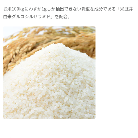
お米100kgにわずか1gしか抽出できない貴重な成分である「米胚芽
由来グルコシルセラミド」を配合。