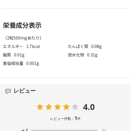
栄養成分表示
（2粒500mgあたり)
エネルギー
1.7kcal
たんぱく質
0.08g
脂質
0.01g
炭水化物
0.31g
食塩相当量
0.001g
レビュー
4.0
1
レビュー件数：
件
★
5
(0)