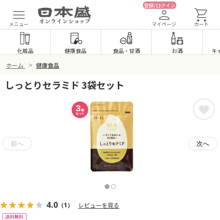
登録/ログイン
メニュー
マイページ
カート
化粧品
健康食品
食品
・
甘酒
お酒
キ
>
ホーム
健康食品
しっとりセラミド 3袋セット
4.0
（1）
レビューを見る
送料無料