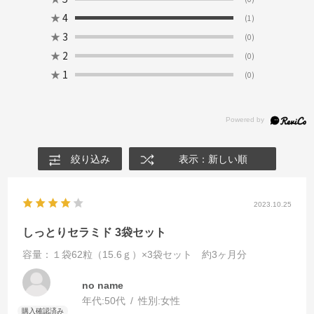
★
4
(1)
★
3
(0)
★
2
(0)
★
1
(0)
絞り込み
表示：新しい順
2023.10.25
しっとりセラミド 3袋セット
容量：１袋62粒（15.6ｇ）×3袋セット 約3ヶ月分
no name
年代:
50代
性別:
女性