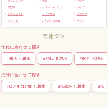
クレンジング
洗顔
化粧水
美容液
クリーム＆ジェル
UVケア
オプショナル
メイク商品
ヘアケア
ボディケア
こだわりの雑貨
セット
関連タグ
年代に合わせて探す
#
40代
化粧水
#
50代
化粧水
#
60代
化粧水
成分に合わせて探す
#
ヒアルロン酸
化粧水
#
米ぬか
化粧水
#
米