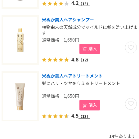
4.2
（13）
米ぬか美人ヘアシャンプー
植物由来の天然成分でマイルドに髪を洗い上げま
す
1,650
円
お気に
購入
4.8
（12）
米ぬか美人ヘアトリートメント
髪にハリ・ツヤを与えるトリートメント
1,650
円
お気に
購入
4.5
（13）
14
件あります