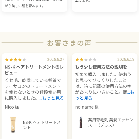
がら美しい髪を育みます。
お客さまの声
2026.6.27
2026.6.19
NS-K ヘアトリートメントのレ
もう少し使用方法の説明を
ビュー
初めて購入しました。使おう
くせ毛、乾燥している髪質で
と思ってびっくりしたこと
す。サロンのトリートメント
は、箱に記載の使用方法の字
を使わないときの普段使い用
があまりに小さいこと。商
...も
に購入しました。
...もっと見る
っと見る
Nico
no name
薬用育毛剤 美髪エッセン
NS-K ヘアトリートメ
ス＋（プラス）
ント