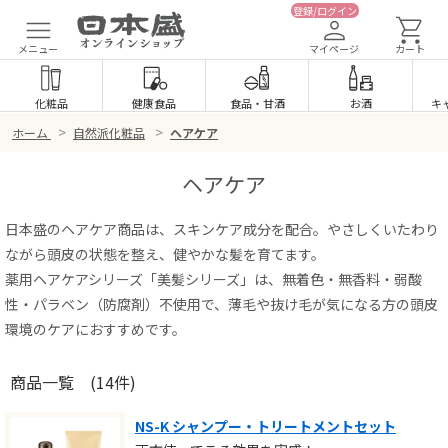
登録/ログイン
メニュー
マイページ
カート
化粧品
健康食品
食品
・
甘酒
お酒
キ
>
>
ホーム
自然派化粧品
ヘアケア
ヘアケア
日本盛のヘアケア商品は、スキンケア成分を配合。やさしくいたわり
ながら頭皮の状態を整え、健やかな髪を育てます。
薬用ヘアケアシリーズ「美髪シリーズ」は、無着色・無香料・弱酸
性・パラベン（防腐剤）不使用で、薄毛や抜け毛が気になる方の頭皮
環境のケアにおすすめです。
商品一覧
(14件)
NS-K シャンプー・トリートメントセット