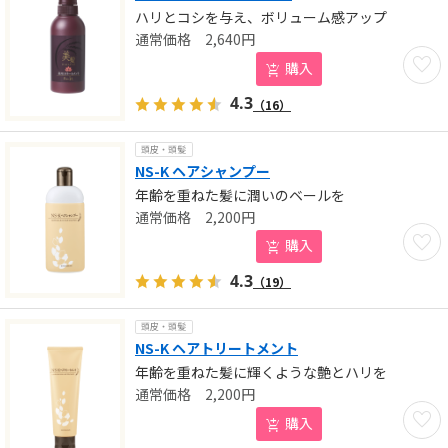
ハリとコシを与え、ボリューム感アップ
2,640
円
お気に
購入
4.3
（16）
頭皮・頭髪
NS-K ヘアシャンプー
年齢を重ねた髪に潤いのベールを
2,200
円
お気に
購入
4.3
（19）
頭皮・頭髪
NS-K ヘアトリートメント
年齢を重ねた髪に輝くような艶とハリを
2,200
円
お気に
購入