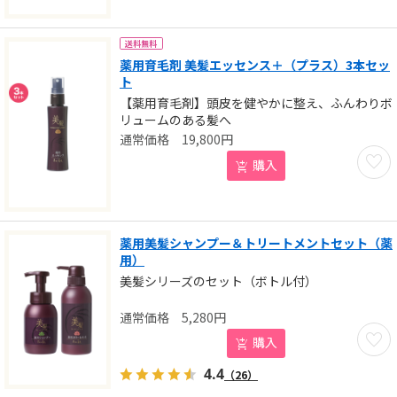
送料無料
薬用育毛剤 美髪エッセンス＋（プラス）3本セッ
ト
【薬用育毛剤】頭皮を健やかに整え、ふんわりボ
リュームのある髪へ
19,800
円
お気に
購入
薬用美髪シャンプー＆トリートメントセット（薬
用）
美髪シリーズのセット（ボトル付）
5,280
円
お気に
購入
4.4
（26）