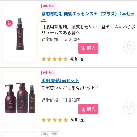
送料無料
薬用育毛剤 美髪エッセンス＋（プラス）2本セッ
ト
【薬用育毛剤】頭皮を健やかに整え、ふんわりボ
リュームのある髪へ
13,200
円
お気に
購入
4.6
（5）
送料無料
薬用 美髪3品セット
ご実感いただける3品セット！
11,880
円
お気に
購入
5.0
（3）
頭皮・頭髪