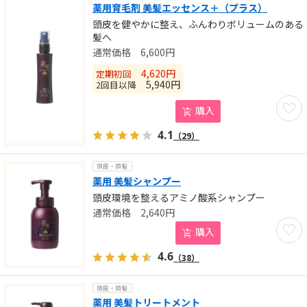
薬用育毛剤 美髪エッセンス＋（プラス）
頭皮を健やかに整え、ふんわりボリュームのある
髪へ
6,600
円
4,620
円
定期初回
5,940
円
2回目以降
お気に
購入
4.1
（29）
頭皮・頭髪
薬用 美髪シャンプー
頭皮環境を整えるアミノ酸系シャンプー
2,640
円
お気に
購入
4.6
（38）
頭皮・頭髪
薬用 美髪トリートメント