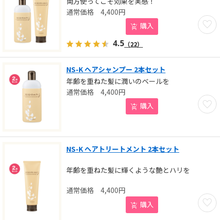
両方使ってこそ効果を実感！
4,400
円
お気に
購入
4.5
（22）
NS-K ヘアシャンプー 2本セット
年齢を重ねた髪に潤いのベールを
4,400
円
お気に
購入
NS-K ヘアトリートメント 2本セット
年齢を重ねた髪に輝くような艶とハリを
4,400
円
お気に
購入