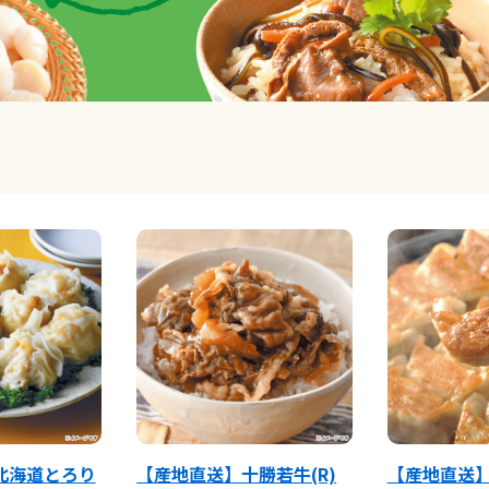
北海道とろり
【産地直送】十勝若牛(R)
【産地直送