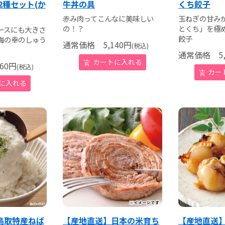
2種セット(か
牛丼の具
くち餃子
赤み肉ってこんなに美味しい
玉ねぎの甘み
の！？
とくち」を極
ースにも大きさ
餃子
海の幸のしゅう
通常価格
5,140
円
(税込)
通常価格
5,
60
円
(税込)
鳥取特産ねば
【産地直送】日本の米育ち
【産地直送】