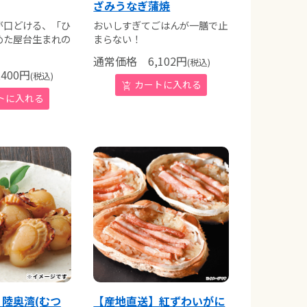
ざみうなぎ蒲焼
が口どける、「ひ
おいしすぎてごはんが一膳で止
めた屋台生まれの
まらない！
通常価格
6,102
円
(税込)
400
円
(税込)
陸奥湾(むつ
【産地直送】紅ずわいがに