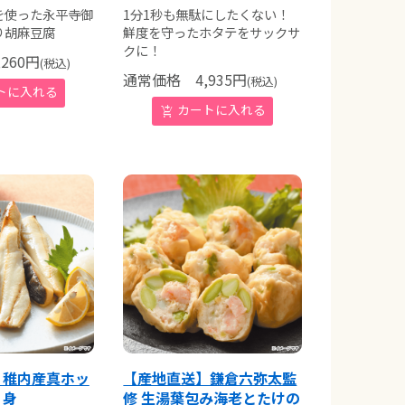
を使った永平寺御
1分1秒も無駄にしたくない！
り胡麻豆腐
鮮度を守ったホタテをサックサ
クに！
260
円
(税込)
通常価格
4,935
円
(税込)
】稚内産真ホッ
【産地直送】鎌倉六弥太監
り身
修 生湯葉包み海老とたけの