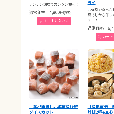
ライ
レンチン調理でカンタン便利！
お刺身で食べら
通常価格
4,860
円
(税込)
真あじから作っ
す！！
通常価格
6,4
【産地直送】北海道産秋鮭
【産地直送】
ダイスカット
炒飯2種&点心