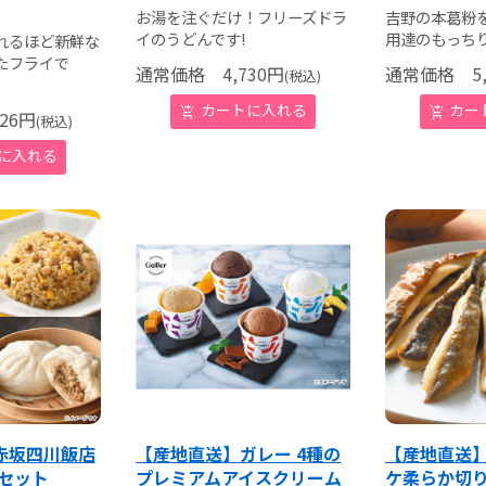
お湯を注ぐだけ！フリーズドラ
吉野の本葛粉
イのうどんです!
用達のもっち
れるほど新鮮な
たフライで
通常価格
4,730
円
通常価格
5,
(税込)
26
円
(税込)
赤坂四川飯店
【産地直送】ガレー 4種の
【産地直送
セット
プレミアムアイスクリーム
ケ柔らか切