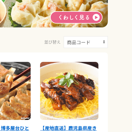
並び替え
】博多屋台ひと
【産地直送】鹿児島県産き