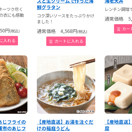
ズと生クリームで作った海
海老天丼
鮮グラタン
ホーツク尽く
レンチン調理
クの衣にも感動
コク深いソースをたっぷりかけ
通常価格
5,
ました！
50
円
通常価格
4,568
円
(税込)
(税込)
あじフライの
【産地直送】お湯を注ぐだ
【産地直送
浦市のあじフ
けの稲庭うどん
腐