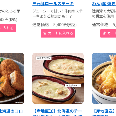
三元豚ロールステーキ
わん)産 焼
けのとろろ芋
ジューシーで甘い！牛肉のステ
陸奥湾で大切
ーキよりご馳走かも！？
の帆立を使用
82
円
(税込)
通常価格
5,400
円
通常価格
5,
(税込)
北海道のコロ
【産地直送】北海道のチー
【産地直送