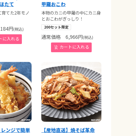
きほたて
甲羅おこわ
に育てた2年モノ
本物のカニの甲羅の中にカニ身
とおこわがぎっしり！
200セット限定
184
円
(税込)
通常価格
6,966
円
(税込)
】レンジで簡単
【産地直送】焼そば革命