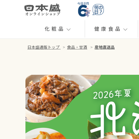
今日 8月
化粧品
健康食品
日本盛通販トップ
>
食品・甘酒
>
産地直送品