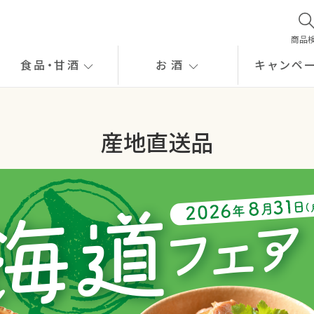
商品
食品
・
甘酒
お酒
キャンペ
産地直送品