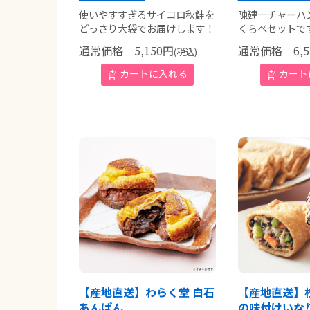
使いやすすぎるサイコロ秋鮭を
陳建一チャーハ
どっさり大袋でお届けします！
くらべセットです
通常価格
5,150
円
通常価格
6,5
(税込)
【産地直送】わらく堂 白石
【産地直送】
あんぱん
の味付けいな