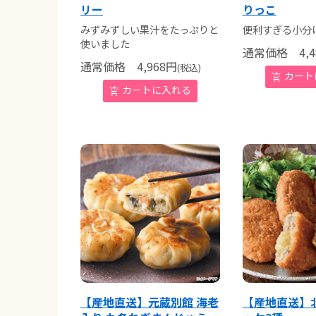
リー
りっこ
みずみずしい果汁をたっぷりと
便利すぎる小分
使いました
通常価格
4,4
通常価格
4,968
円
(税込)
【産地直送】元蔵別館 海老
【産地直送】