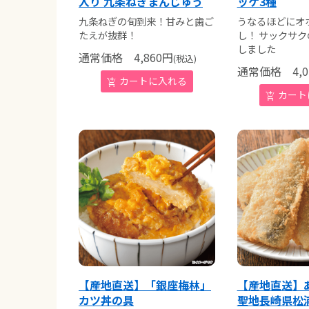
入り 九条ねぎまんじゅう
ッケ3種
九条ねぎの旬到来！甘みと歯ご
うなるほどにオ
たえが抜群！
し！ サックサ
しました
通常価格
4,860
円
(税込)
通常価格
4,0
【産地直送】「銀座梅林」
【産地直送】
カツ丼の具
聖地長崎県松