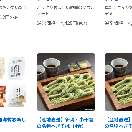
のおかずいなり
ごま油が香ばしい韓国のソウル
具だくさんが
フード
ヂミ
12
円
(税込)
通常価格
4,428
円
通常価格
4,
(税込)
和洋韓お楽し
【産地直送】新潟・小千谷
【産地直送
の名物へぎそば（4食）
の名物へぎそ