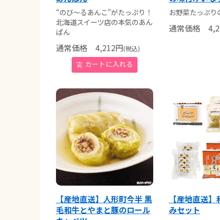
“のび～るあんこ”がたっぷり！
お野菜たっぷり
北海道スイーツ店の本気のあん
通常価格
4,2
ぱん
通常価格
4,212
円
(税込)
【産地直送】人形町今半 黒
【産地直送】
毛和牛とやまと豚のロール
みセット