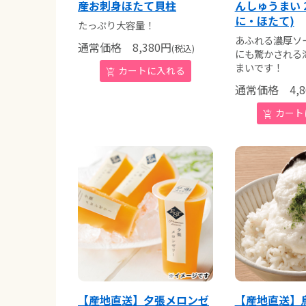
産お刺身ほたて貝柱
んしゅうまい 
に・ほたて)
たっぷり大容量！
あふれる濃厚ソ
通常価格
8,380
円
(税込)
にも驚かされる
まいです！
通常価格
4,8
【産地直送】夕張メロンゼ
【産地直送】