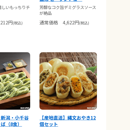
嬉しいもっちりチ
芳醇なコク旨デミグラスソース
が絶品
212
円
通常価格
4,622
円
(税込)
(税込)
】新潟・小千谷
【産地直送】縄文おやき12
ば（8食）
個セット