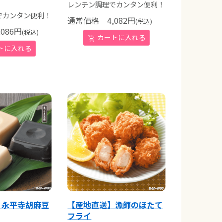
レンチン調理でカンタン便利！
でカンタン便利！
通常価格
4,082
円
(税込)
086
円
(税込)
】永平寺胡麻豆
【産地直送】漁師のほたて
フライ