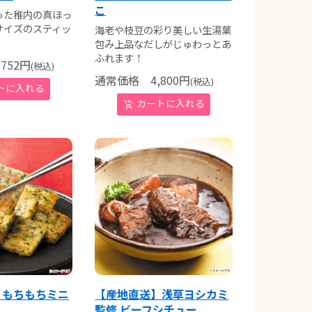
こ
った稚内の真ほっ
サイズのスティッ
海老や枝豆の彩り美しい生湯葉
包み上品なだしがじゅわっとあ
ふれます！
752
円
(税込)
通常価格
4,800
円
(税込)
】もちもちミニ
【産地直送】浅草ヨシカミ
監修 ビーフシチュー