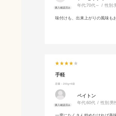
年代:
70代～
性別:
味付けも、出来上がりの風味も
手軽
容量：200g×6袋
ペイトン
年代:
60代
性別:
男
一度にたくさん炒めなければ美