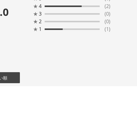
★
4
(2)
.0
★
3
(0)
★
2
(0)
★
1
(1)
い順