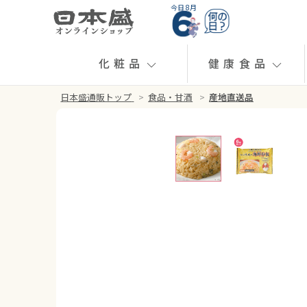
今日 8月
化粧品
健康食品
日本盛通販トップ
>
食品・甘酒
>
産地直送品