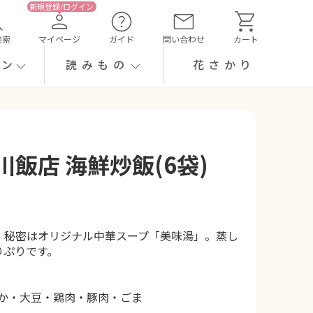
検索
マイページ
ガイド
問い合わせ
カート
ーン
読みもの
花さかり
飯店 海鮮炒飯(6袋)
。秘密はオリジナル中華スープ「美味湯」。蒸し
りぷりです。
いか・大豆・鶏肉・豚肉・ごま