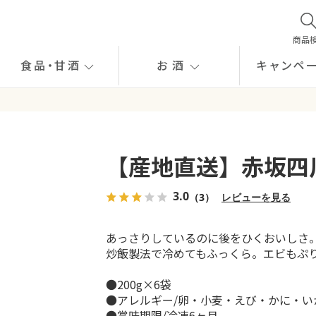
商品
食品
・
甘酒
お酒
キャンペ
【産地直送】赤坂四川
3.0
（3）
レビューを見る
あっさりしているのに後をひくおいしさ
炒飯製法で冷めてもふっくら。エビもぷ
●200g×6袋
●アレルギー/卵・小麦・えび・かに・
●賞味期限/冷凍6ヶ月