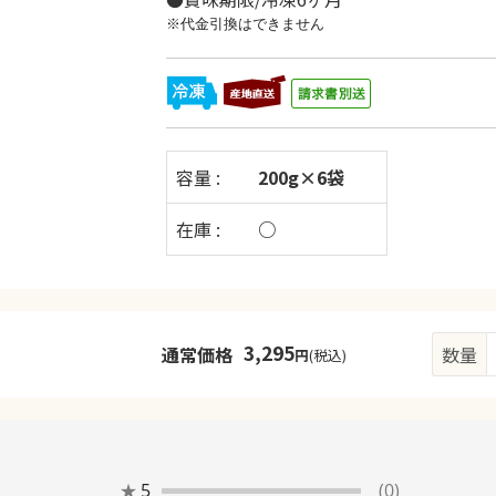
※代金引換はできません
容量 :
200g×6袋
在庫 :
○
3,295
通常価格
数量
円
(税込)
★
5
(0)