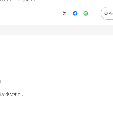
参考
性
量が少なすぎ。
。