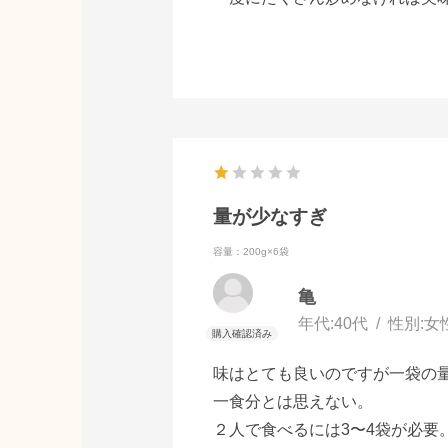
量が少なすぎ
容量：200g×6袋
亀
年代:
40代
性別:
女
味はとても良いのですが一袋の
一食分とは思えない。
２人で食べるには3〜4袋が必要