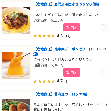
【産地直送】鹿児島県産きざみうなぎ蒲焼
おいしすぎてごはんが一膳で止まらない！
6,102
円
お気に
購入
4.3
（15）
【産地直送】熊本県デコポンゼリー(130g×12
個)
さっぱりとした甘みと香りが魅力です！
5,346
円
お気に
購入
4.7
（6）
【産地直送】北海道のコロッケ3種
うなるほどにオホーツク尽くし！ サックサクの
衣にも感動しました