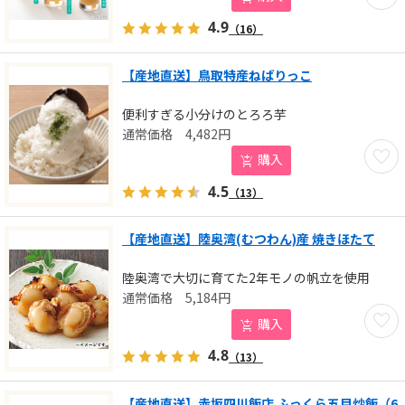
4.9
（16）
【産地直送】鳥取特産ねばりっこ
便利すぎる小分けのとろろ芋
4,482
円
お気に
購入
4.5
（13）
【産地直送】陸奥湾(むつわん)産 焼きほたて
陸奥湾で大切に育てた2年モノの帆立を使用
5,184
円
お気に
購入
4.8
（13）
【産地直送】赤坂四川飯店 ふっくら五目炒飯（6