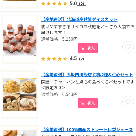
5.0
（2）
【産地直送】北海道産秋鮭ダイスカット
使いやすすぎるサイコロ秋鮭をどっさり大袋でお
届けします！
5,150
円
お気に
購入
4.5
（2）
【産地直送】赤坂四川飯店 炒飯2種&点心セット
陳建一チャーハンと点心の食べくらべセットです
＜限定200＞
6,543
円
お気に
購入
【産地直送】100%国産ストレート和梨ジュース