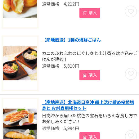
4,212
円
お気に
購入
【産地直送】2種の海鮮ごはん
カニのふわふわのほぐし身と出汁香る炊き込みご
はんが絶妙！
5,810
円
お気に
購入
【産地直送】北海道日高沖 船上活け締め桜鱒切
身と お刺身用柵セット
日高沖から届いた桜色の宝石をいろんな食し方で
お楽しみください！
5,994
円
お気に
購入