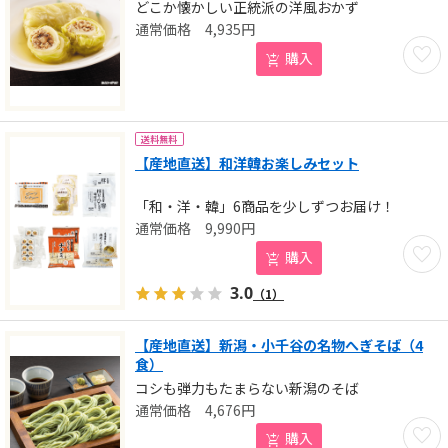
どこか懐かしい正統派の洋風おかず
4,935
円
お気に
購入
送料無料
【産地直送】和洋韓お楽しみセット
「和・洋・韓」6商品を少しずつお届け！
9,990
円
お気に
購入
3.0
（1）
【産地直送】新潟・小千谷の名物へぎそば（4
食）
コシも弾力もたまらない新潟のそば
4,676
円
お気に
購入