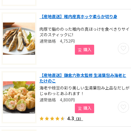
【産地直送】稚内産真ホッケ柔らか切り身
肉厚で脂ののった稚内の真ほっけを食べきりサイ
ズのスティックに!
4,752
円
お気に
購入
【産地直送】鎌倉六弥太監修 生湯葉包み海老と
たけのこ
海老や枝豆の彩り美しい生湯葉包み上品なだしが
じゅわっとあふれます！
4,800
円
お気に
購入
4.3
（3）