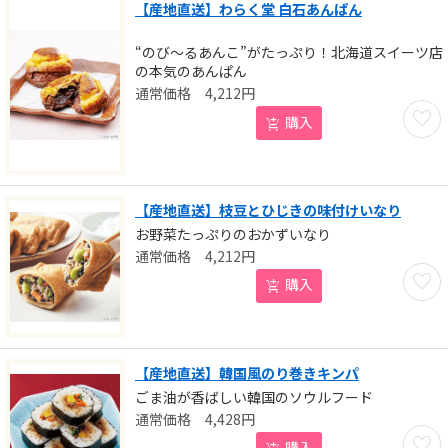
【産地直送】わらく堂 白石あんぱん
“のび～るあんこ”がたっぷり！北海道スイーツ店
の本気のあんぱん
4,212
円
お気に
購入
【産地直送】枝豆とひじきの味付けいなり
お野菜たっぷりのおかずいなり
4,212
円
お気に
購入
【産地直送】韓国風のり巻きキンパ
ごま油が香ばしい韓国のソウルフード
4,428
円
お気に
購入