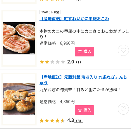
200セット限定
【産地直送】紅ずわいがに甲羅おこわ
本物のカニの甲羅の中にカニ身とおこわがぎっし
り！
6,966
円
お気に
購入
2.0
（1）
【産地直送】元蔵別館 海老入り 九条ねぎまんじ
ゅう
九条ねぎの旬到来！甘みと歯ごたえが抜群！
4,860
円
お気に
購入
4.3
（8）