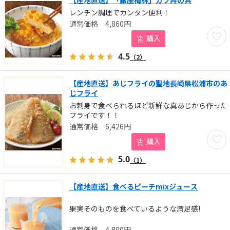
レンチン調理でカンタン便利！
4,860
円
お気に
購入
4.5
（2）
【産地直送】あじフライの聖地長崎県松浦市のあ
じフライ
お刺身で食べられるほど新鮮な真あじから作った
フライです！！
6,426
円
お気に
購入
5.0
（1）
【産地直送】食べるピーチmixジュース
果実そのものを食べているような満足感!
4,800
円