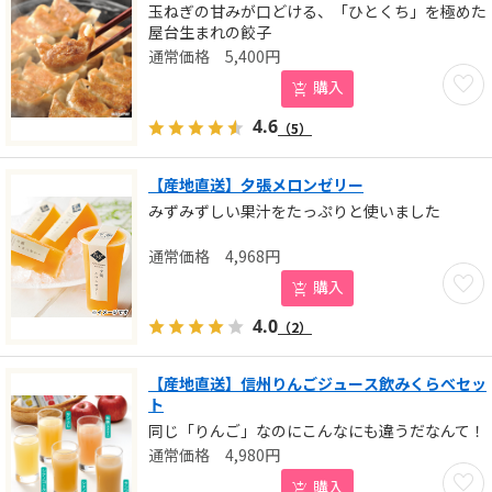
玉ねぎの甘みが口どける、「ひとくち」を極めた
屋台生まれの餃子
5,400
円
お気に
購入
4.6
（5）
【産地直送】夕張メロンゼリー
みずみずしい果汁をたっぷりと使いました
4,968
円
お気に
購入
4.0
（2）
【産地直送】信州りんごジュース飲みくらべセッ
ト
同じ「りんご」なのにこんなにも違うだなんて！
4,980
円
お気に
購入