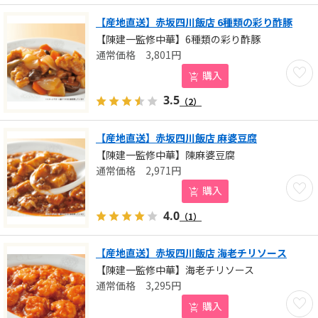
【産地直送】赤坂四川飯店 6種類の彩り酢豚
【陳建一監修中華】6種類の彩り酢豚
3,801
円
お気に
購入
3.5
（2）
【産地直送】赤坂四川飯店 麻婆豆腐
【陳建一監修中華】陳麻婆豆腐
2,971
円
お気に
購入
4.0
（1）
【産地直送】赤坂四川飯店 海老チリソース
【陳建一監修中華】海老チリソース
3,295
円
お気に
購入