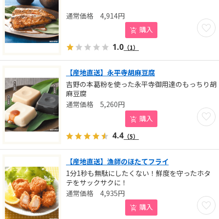
4,914
円
お気に
購入
1.0
（1）
【産地直送】永平寺胡麻豆腐
吉野の本葛粉を使った永平寺御用達のもっちり胡
麻豆腐
5,260
円
お気に
購入
4.4
（5）
【産地直送】漁師のほたてフライ
1分1秒も無駄にしたくない！鮮度を守ったホタ
テをサックサクに！
4,935
円
お気に
購入