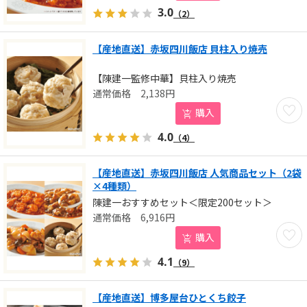
3.0
（2）
【産地直送】赤坂四川飯店 貝柱入り焼売
【陳建一監修中華】貝柱入り焼売
2,138
円
お気に
購入
4.0
（4）
【産地直送】赤坂四川飯店 人気商品セット（2袋
×4種類）
陳建一おすすめセット＜限定200セット＞
6,916
円
お気に
購入
4.1
（9）
【産地直送】博多屋台ひとくち餃子