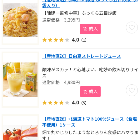
袋入り）
【陳建一監修中華】ふっくら五目炒飯
3,295
円
お気に
購入
4.0
（1）
【産地直送】日向夏ストレートジュース
酸味がスカッ！と心地よい、絶妙の飲み切りサイ
ズ
4,980
円
お気に
購入
4.0
（5）
【産地直送】北海道トマト100%ジュース（食塩
不使用）1ケース
畑で丸かじりしたようなとろりん食感にハマりま
す！