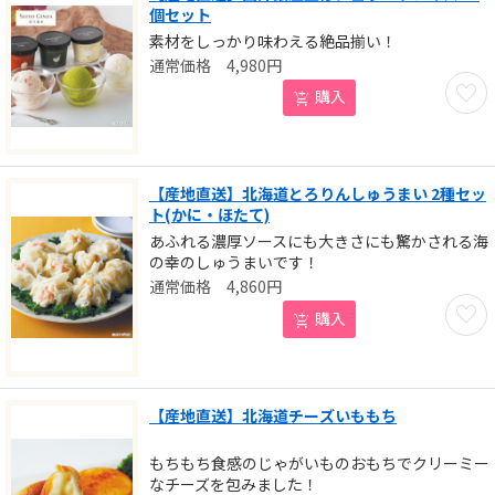
個セット
素材をしっかり味わえる絶品揃い！
4,980
円
お気に
購入
【産地直送】北海道とろりんしゅうまい 2種セッ
ト(かに・ほたて)
あふれる濃厚ソースにも大きさにも驚かされる海
の幸のしゅうまいです！
4,860
円
お気に
購入
【産地直送】北海道チーズいももち
もちもち食感のじゃがいものおもちでクリーミー
なチーズを包みました！