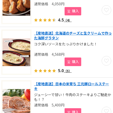
4,050
円
お気に
購入
4.5
（4）
【産地直送】北海道のチーズと生クリームで作っ
た海鮮グラタン
コク深いソースをたっぷりかけました！
4,568
円
お気に
購入
5.0
（5）
【産地直送】日本の米育ち 三元豚ロールステー
キ
ジューシーで甘い！牛肉のステーキよりご馳走か
も！？
5,400
円
お気に
購入