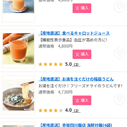
お気に
購入
【産地直送】食べるキャロットジュース
【機能性表示食品】血圧が高めの方に!
4,800
円
お気に
購入
5.0
（2）
【産地直送】お湯を注ぐだけの稲庭うどん
お湯を注ぐだけ！フリーズドライのうどんです!
4,730
円
お気に
購入
4.0
（2）
【産地直送】赤坂四川飯店 海鮮炒飯(6袋)