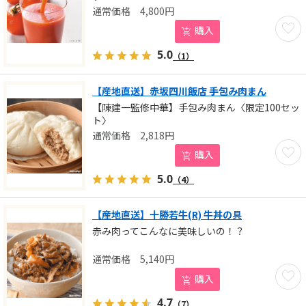
4,800
円
お気に
購入
5.0
（1）
【産地直送】赤坂四川飯店 手包み肉まん
【陳建一監修中華】手包み肉まん〈限定100セッ
ト〉
2,818
円
お気に
購入
5.0
（4）
【産地直送】十勝若牛(R) 牛丼の具
赤み肉ってこんなに美味しいの！？
5,140
円
お気に
購入
4.7
（7）