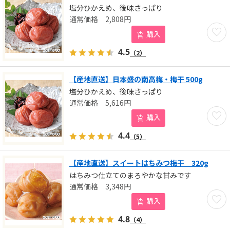
塩分ひかえめ、後味さっぱり
2,808
円
お気に
購入
4.5
（2）
【産地直送】日本盛の南高梅・梅干 500g
塩分ひかえめ、後味さっぱり
5,616
円
お気に
購入
4.4
（5）
【産地直送】スイートはちみつ梅干 320g
はちみつ仕立てのまろやかな甘みです
3,348
円
お気に
購入
4.8
（4）