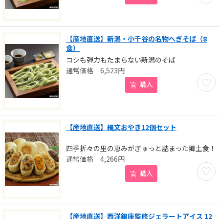
【産地直送】新潟・小千谷の名物へぎそば（8
食）
コシも弾力もたまらない新潟のそば
6,523
円
お気に
購入
【産地直送】縄文おやき12個セット
四季折々の里の恵みがぎゅっと詰まった郷土食！
4,266
円
お気に
購入
【産地直送】西洋銀座監修ジェラートアイス 12