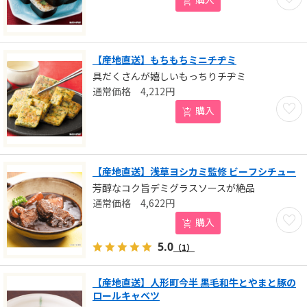
【産地直送】もちもちミニチヂミ
具だくさんが嬉しいもっちりチヂミ
4,212
円
お気に
購入
【産地直送】浅草ヨシカミ監修 ビーフシチュー
芳醇なコク旨デミグラスソースが絶品
4,622
円
お気に
購入
5.0
（1）
【産地直送】人形町今半 黒毛和牛とやまと豚の
ロールキャベツ