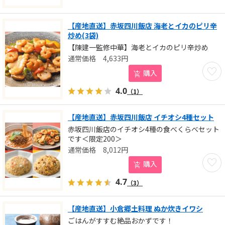
【産地直送】赤坂四川飯店 海老とイカのピリ辛
炒め(3袋)
【陳建一監修中華】海老とイカのピリ辛炒め
4,633
円
お気に
購入
4.0
（1）
【産地直送】赤坂四川飯店 イチオシ4種セット
赤坂四川飯店のイチオシ4種の食べくらべセット
です＜限定200＞
8,012
円
お気に
購入
4.7
（3）
【産地直送】小倉郷土料理 ぬか炊きイワシ
ごはんがすすむ絶品おかずです！