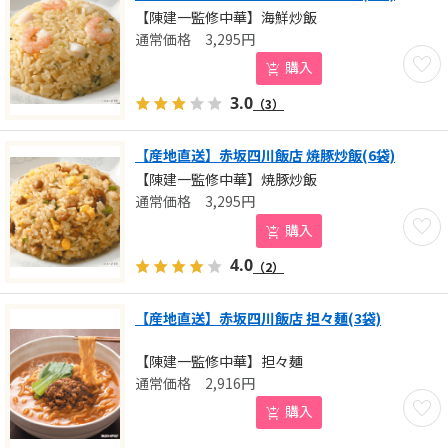
【陳建一監修中華】海鮮炒飯
3,295
円
お気に
購入
3.0
（3）
【産地直送】赤坂四川飯店 焼豚炒飯(6袋)
【陳建一監修中華】焼豚炒飯
3,295
円
お気に
購入
4.0
（2）
【産地直送】赤坂四川飯店 担々麺(3袋)
【陳建一監修中華】担々麺
2,916
円
お気に
購入