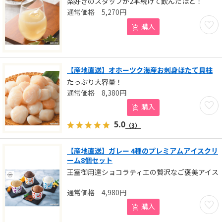
梨好きのスタッフが2本続けて飲んだほど！
5,270
円
お気に
購入
【産地直送】オホーツク海産お刺身ほたて貝柱
たっぷり大容量！
8,380
円
お気に
購入
5.0
（3）
【産地直送】ガレー 4種のプレミアムアイスクリ
ーム8個セット
王室御用達ショコラティエの贅沢なご褒美アイス
4,980
円
お気に
購入