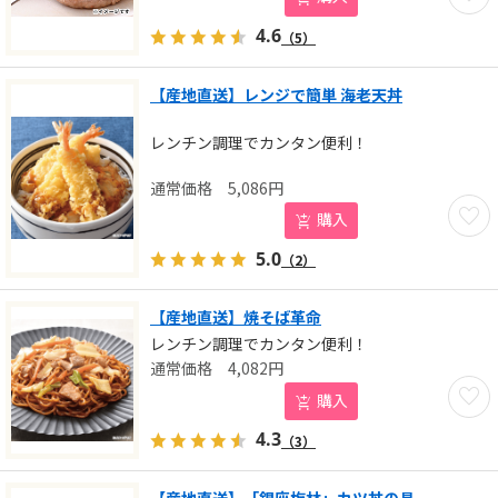
4.6
（5）
【産地直送】レンジで簡単 海老天丼
レンチン調理でカンタン便利！
5,086
円
お気に
購入
5.0
（2）
【産地直送】焼そば革命
レンチン調理でカンタン便利！
4,082
円
お気に
購入
4.3
（3）
【産地直送】「銀座梅林」カツ丼の具