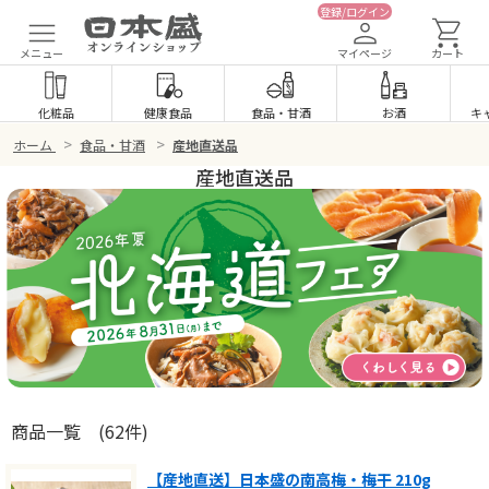
登録/ログイン
メニュー
マイページ
カート
化粧品
健康食品
食品
・
甘酒
お酒
キ
>
>
ホーム
食品・甘酒
産地直送品
産地直送品
商品一覧
(62件)
【産地直送】日本盛の南高梅・梅干 210g