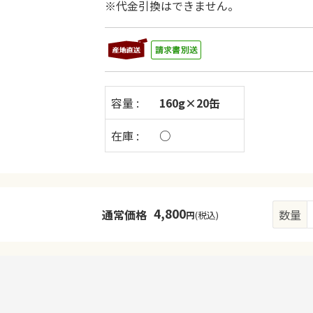
※代金引換はできません。
容量 :
160g×20缶
在庫 :
○
4,800
通常価格
数量
円
(税込)