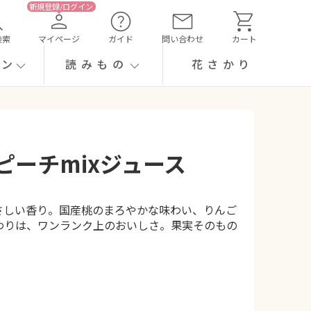
検索
マイページ
ガイド
問い合わせ
カート
ーン
読みもの
花さかり
ーチmixジュース
さしい香り。国産桃のまろやかな味わい、りんご
わりは、ワンランク上のおいしさ。果実そのもの