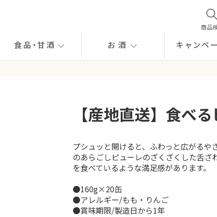
商品
食品
・
甘酒
お酒
キャンペ
【産地直送】食べるピ
プシュッと開けると、ふわっと広がるや
のあらごしピューレのざくざくした舌ざ
を食べているような満足感があります。
●160g×20缶
●アレルギー/もも・りんご
●賞味期限/製造日から1年