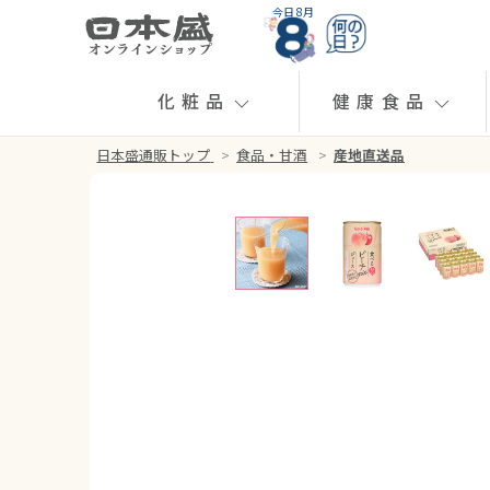
今日 8月
化粧品
健康食品
日本盛通販トップ
>
食品・甘酒
>
産地直送品