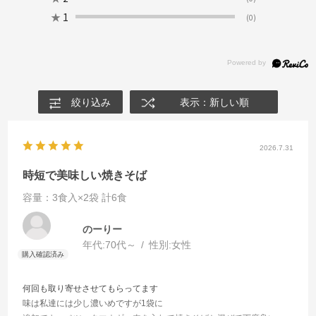
★
1
(0)
絞り込み
表示：新しい順
2026.7.31
時短で美味しい焼きそば
容量：3食入×2袋 計6食
のーりー
年代:
70代～
性別:
女性
何回も取り寄せさせてもらってます
味は私達には少し濃いめですが1袋に