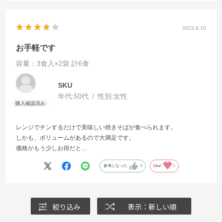
2022.6.10
お手軽です
容量：3食入×2袋 計6食
SKU
年代:
50代
性別:
女性
レンジでチンするだけで美味しい焼きそばが食べられます。
しかも、ボリュームがあるので大満足です。
価格がもう少しお得だと…
参考になった
0
Like!
0
絞り込み
表示：新しい順