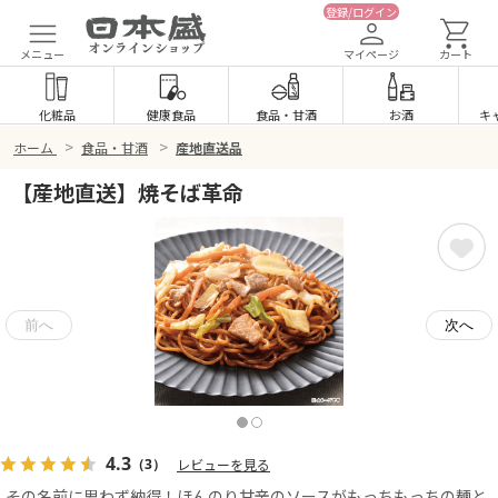
登録/ログイン
メニュー
マイページ
カート
化粧品
健康食品
食品
・
甘酒
お酒
キ
>
>
ホーム
食品・甘酒
産地直送品
【産地直送】焼そば革命
4.3
（3）
レビューを見る
その名前に思わず納得！ほんのり甘辛のソースがもっちもっちの麺と