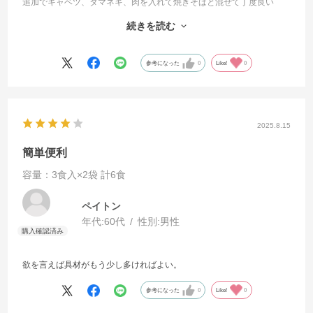
追加でキャベツ、タマネギ、肉を入れて焼きそばと混ぜて丁度良い
味、量になり美味しく重宝して食べています
続きを読む
もちろん追加なしでも充分美味しく頂けます
年齢と少しのダイエットを考えての追加です
これからも取り寄せさせてもらいます
参考になった
0
Like!
0
2025.8.15
簡単便利
容量：3食入×2袋 計6食
ペイトン
年代:
60代
性別:
男性
欲を言えば具材がもう少し多ければよい。
参考になった
0
Like!
0