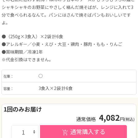
シャキシャキのお野菜にやさしく絡んだ焼そばが、レンジに入れて3
分で食べられるなんて。パンにはさんで焼そばパンもおいしいです
よ。
●（250g×3食入）×2袋 計6食
●アレルギー／小麦・えび・大豆・鶏肉・豚肉・もも・りんご
●賞味期限／冷凍1年
※代金引換はできません。
○
在庫：
3食入×2袋 計6食
容量：
1回のみお届け
4,082
通常価格
円
(税込)
通常購入する