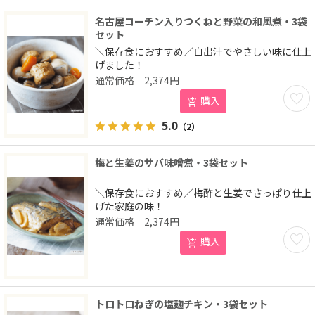
名古屋コーチン入りつくねと野菜の和風煮・3袋
セット
＼保存食におすすめ／自出汁でやさしい味に仕上
げました！
2,374
円
お気に
購入
5.0
（2）
梅と生姜のサバ味噌煮・3袋セット
＼保存食におすすめ／梅酢と生姜でさっぱり仕上
げた家庭の味！
2,374
円
お気に
購入
トロトロねぎの塩麹チキン・3袋セット