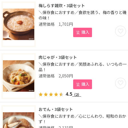
梅しらす雑炊・3袋セット
＼保存食におすすめ／食欲を誘う、梅の香りと磯
の味！
1,701
円
お気に
購入
肉じゃが・3袋セット
＼保存食におすすめ／笑顔あふれる、いつもの一
品！
2,050
円
お気に
購入
4.5
（2）
おでん・3袋セット
＼保存食におすすめ／心にじんわり、昭和のおか
ず！
2,131
円