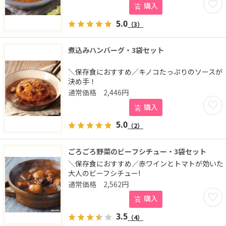
購入
5.0
（3）
煮込みハンバーグ・3袋セット
＼保存食におすすめ／キノコたっぷりのソースが
決め手！
2,446
円
お気に
購入
5.0
（2）
ごろごろ野菜のビーフシチュー・3袋セット
＼保存食におすすめ／赤ワインとトマトが効いた
大人のビーフシチュー!
2,562
円
お気に
購入
3.5
（4）