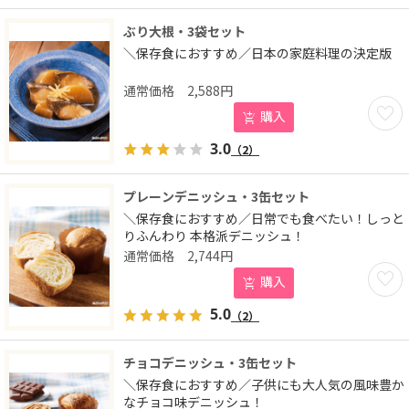
ぶり大根・3袋セット
＼保存食におすすめ／日本の家庭料理の決定版
2,588
円
お気に
購入
3.0
（2）
プレーンデニッシュ・3缶セット
＼保存食におすすめ／日常でも食べたい！しっと
りふんわり 本格派デニッシュ！
2,744
円
お気に
購入
5.0
（2）
チョコデニッシュ・3缶セット
＼保存食におすすめ／子供にも大人気の風味豊か
なチョコ味デニッシュ！