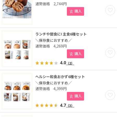
2,744
円
お気に
購入
ランチや間食に! 主食6種セット
＼保存食におすすめ／
4,269
円
お気に
購入
4.0
（2）
ヘルシー和食おかず6種セット
＼保存食におすすめ／
4,399
円
お気に
購入
4.7
（3）