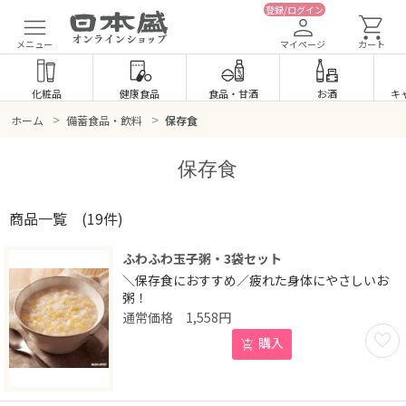
登録/ログイン
メニュー
マイページ
カート
化粧品
健康食品
食品
・
甘酒
お酒
キ
>
>
ホーム
備蓄食品・飲料
保存食
保存食
商品一覧
(19件)
ふわふわ玉子粥・3袋セット
＼保存食におすすめ／疲れた身体にやさしいお
粥！
1,558
円
お気に
購入