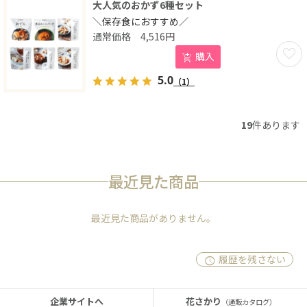
大人気のおかず6種セット
＼保存食におすすめ／
4,516
円
お気に
購入
5.0
（1）
19
件あります
最近見た商品
最近見た商品がありません。
履歴を残さない
企業サイトへ
花さかり
（通販カタログ）