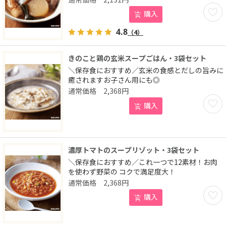
お気に
購入
4.8
（4）
きのこと鶏の玄米スープごはん・3袋セット
＼保存食におすすめ／玄米の食感とだしの旨みに
癒されますお子さん用にも◎
2,368
円
お気に
購入
濃厚トマトのスープリゾット・3袋セット
＼保存食におすすめ／これ一つで12素材！お肉
を使わず野菜の コクで満足度大！
2,368
円
お気に
購入