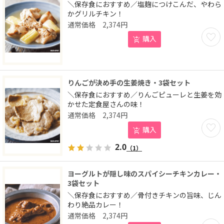
＼保存食におすすめ／塩麹につけこんだ、やわら
かグリルチキン！
2,374
円
お気に
購入
りんごが決め手の生姜焼き・3袋セット
＼保存食におすすめ／りんごピューレと生姜を効
かせた定食屋さんの味！
2,374
円
お気に
購入
2.0
（1）
ヨーグルトが隠し味のスパイシーチキンカレー・
3袋セット
＼保存食におすすめ／骨付きチキンの旨味、じん
わり絶品カレー！
2,374
円
お気に