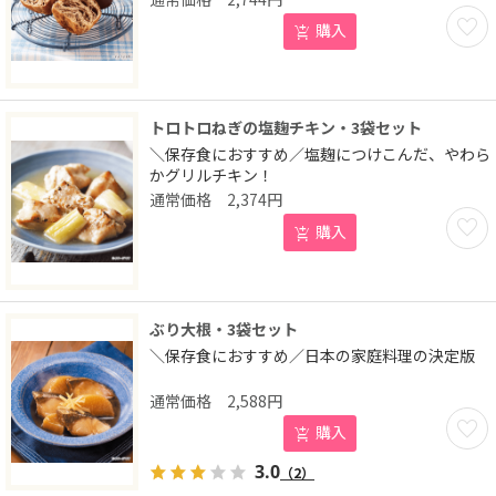
お気に
購入
トロトロねぎの塩麹チキン・3袋セット
＼保存食におすすめ／塩麹につけこんだ、やわら
かグリルチキン！
2,374
円
お気に
購入
ぶり大根・3袋セット
＼保存食におすすめ／日本の家庭料理の決定版
2,588
円
お気に
購入
3.0
（2）