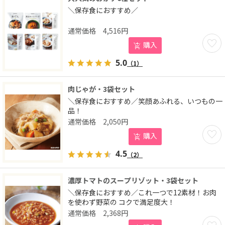
＼保存食におすすめ／
4,516
円
お気に
購入
5.0
（1）
肉じゃが・3袋セット
＼保存食におすすめ／笑顔あふれる、いつもの一
品！
2,050
円
お気に
購入
4.5
（2）
濃厚トマトのスープリゾット・3袋セット
＼保存食におすすめ／これ一つで12素材！お肉
を使わず野菜の コクで満足度大！
2,368
円
お気に