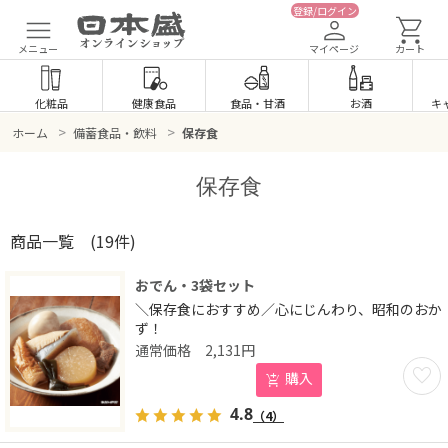
登録/ログイン
メニュー
マイページ
カート
化粧品
健康食品
食品
・
甘酒
お酒
キ
>
>
ホーム
備蓄食品・飲料
保存食
保存食
商品一覧
(19件)
おでん・3袋セット
＼保存食におすすめ／心にじんわり、昭和のおか
ず！
2,131
円
お気に
購入
4.8
（4）