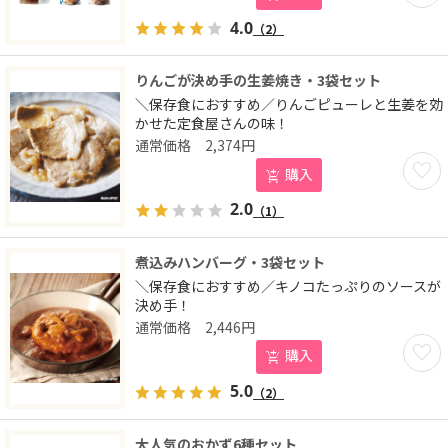
4.0
（2）
りんごが決め手の生姜焼き・3袋セット
＼保存食におすすめ／りんごピューレと生姜を効
かせた定食屋さんの味！
2,374
円
お気に
購入
2.0
（1）
煮込みハンバーグ・3袋セット
＼保存食におすすめ／キノコたっぷりのソースが
決め手！
2,446
円
お気に
購入
5.0
（2）
大人気のおかず6種セット