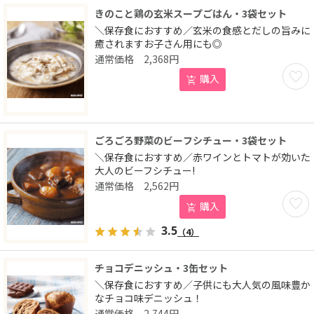
きのこと鶏の玄米スープごはん・3袋セット
＼保存食におすすめ／玄米の食感とだしの旨みに
癒されますお子さん用にも◎
2,368
円
お気に
購入
ごろごろ野菜のビーフシチュー・3袋セット
＼保存食におすすめ／赤ワインとトマトが効いた
大人のビーフシチュー!
2,562
円
お気に
購入
3.5
（4）
チョコデニッシュ・3缶セット
＼保存食におすすめ／子供にも大人気の風味豊か
なチョコ味デニッシュ！
2,744
円