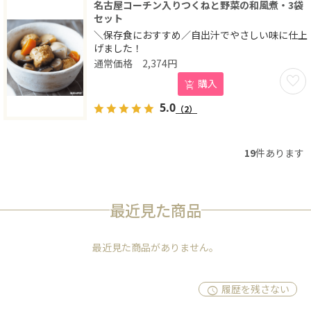
名古屋コーチン入りつくねと野菜の和風煮・3袋
セット
＼保存食におすすめ／自出汁でやさしい味に仕上
げました！
2,374
円
お気に
購入
5.0
（2）
19
件あります
最近見た商品
最近見た商品がありません。
履歴を残さない