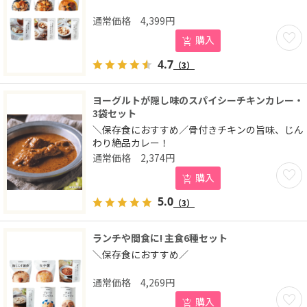
4,399
円
お気に
購入
4.7
（3）
ヨーグルトが隠し味のスパイシーチキンカレー・
3袋セット
＼保存食におすすめ／骨付きチキンの旨味、じん
わり絶品カレー！
2,374
円
お気に
購入
5.0
（3）
ランチや間食に! 主食6種セット
＼保存食におすすめ／
4,269
円
お気に
購入