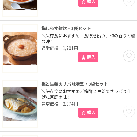
購入
梅しらす雑炊・3袋セット
＼保存食におすすめ／食欲を誘う、梅の香りと磯
の味！
1,701
円
お気に
購入
梅と生姜のサバ味噌煮・3袋セット
＼保存食におすすめ／梅酢と生姜でさっぱり仕上
げた家庭の味！
2,374
円
お気に
購入