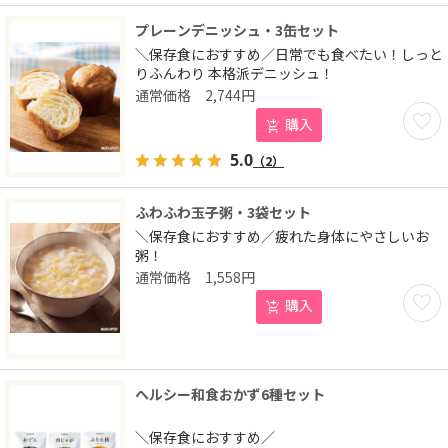
プレーンデニッシュ・3缶セット
＼保存食におすすめ／日常でも食べたい！しっと
りふんわり 本格派デニッシュ！
2,744
円
お気に
購入
5.0
（2）
ふわふわ玉子粥・3袋セット
＼保存食におすすめ／疲れた身体にやさしいお
粥！
1,558
円
お気に
購入
ヘルシー和食おかず6種セット
＼保存食におすすめ／