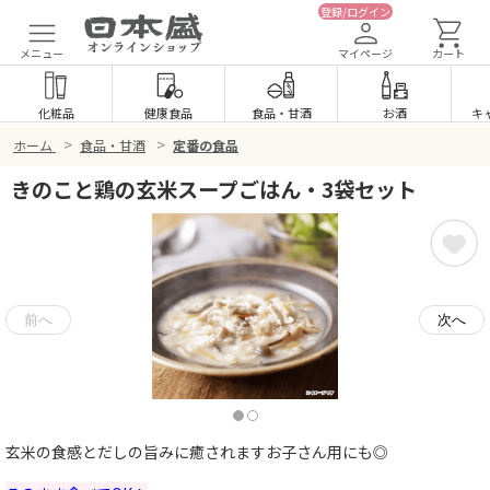
登録/ログイン
メニュー
マイページ
カート
化粧品
健康食品
食品
・
甘酒
お酒
キ
>
>
ホーム
食品・甘酒
定番の食品
きのこと鶏の玄米スープごはん・3袋セット
玄米の食感とだしの旨みに癒されますお子さん用にも◎