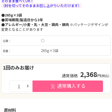
そのまま食べてOK！
（封を切ってそのままお召し上がりいただけます）
●265g×3袋
●賞味期限/製造日から3年
●アレルギー/小麦・乳・大豆・鶏肉・豚肉
※パッケージデザインが
変更となることがあります
○
在庫：
265g×3袋
容量：
1回のみお届け
2,368
通常価格
円
(税込)
通常購入する
原材料