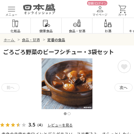
登録/ログイン
メニュー
マイページ
カート
化粧品
健康食品
食品
・
甘酒
お酒
キ
>
>
ホーム
食品・甘酒
定番の食品
ごろごろ野菜のビーフシチュー・3袋セット
3.5
（4）
レビューを見る