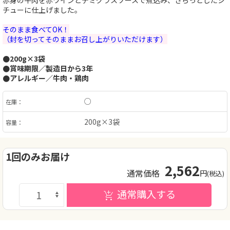
赤身の牛肉を赤ワインとデミグラスソースで煮込み、さらっとしたシ
チューに仕上げました。
そのまま食べてOK！
（封を切ってそのままお召し上がりいただけます）
●200g×3袋
●賞味期限／製造日から3年
●アレルギー／牛肉・鶏肉
○
在庫：
200g×3袋
容量：
1回のみお届け
2,562
通常価格
円
(税込)
通常購入する