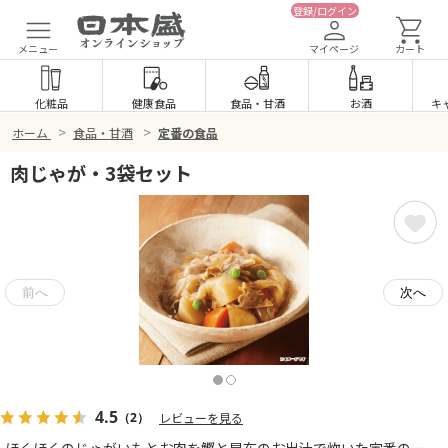
登録/ログイン
メニュー
マイページ
カート
化粧品
健康食品
食品
・
甘酒
お酒
キ
>
>
ホーム
食品・甘酒
定番の食品
肉じゃが・3袋セット
4.5
（2）
レビューを見る