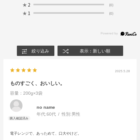
★
2
(0)
★
1
(0)
絞り込み
表示：新しい順
2025.5.28
ものすごく、おいしい。
容量：200g×3袋
no name
年代:
60代
性別:
男性
電子レンジで、あっためて、口大やけど。