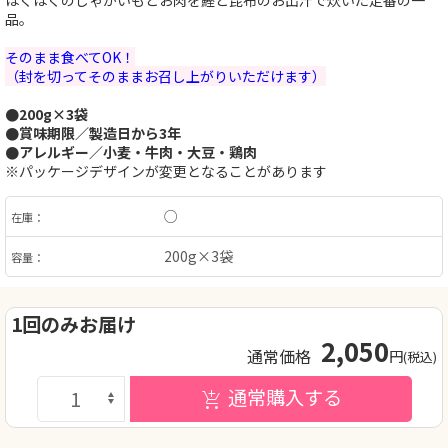
ほくほくのじゃがいもとお肉を鰹と昆布のお出汁で炊いた定番の一
品。
そのまま食べてOK！
（封を切ってそのままお召し上がりいただけます）
●200g×3袋
●賞味期限／製造日から3年
●アレルギー／小麦・牛肉・大豆・鶏肉
※パッケージデザインが変更となることがあります
○
在庫：
200g×3袋
容量：
1回のみお届け
2,050
通常価格
円
(税込)
通常購入する