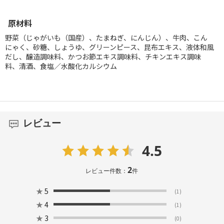
原材料
野菜（じゃがいも（国産）、たまねぎ、にんじん）、牛肉、こん
にゃく、砂糖、しょうゆ、グリーンピース、昆布エキス、液体和風
だし、醸造調味料、かつお節エキス調味料、チキンエキス調味
料、清酒、食塩／水酸化カルシウム
レビュー
4.5
2
レビュー件数：
件
★
5
(1)
★
4
(1)
★
3
(0)