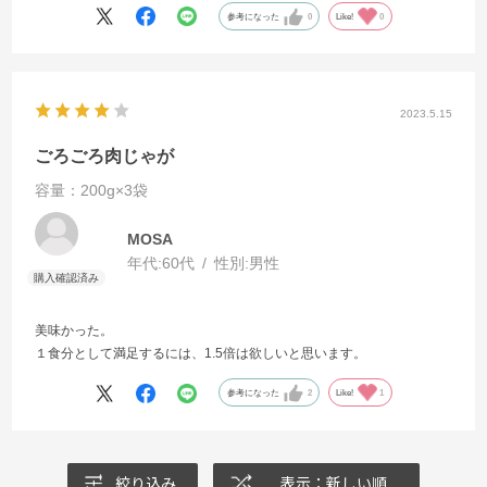
参考になった
0
Like!
0
2023.5.15
ごろごろ肉じゃが
容量：200g×3袋
MOSA
年代:
60代
性別:
男性
美味かった。
１食分として満足するには、1.5倍は欲しいと思います。
参考になった
2
Like!
1
絞り込み
表示：新しい順