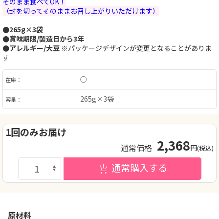
そのまま食べてOK！
（封を切ってそのままお召し上がりいただけます）
●265g×3袋
●賞味期限/製造日から3年
●アレルギー/大豆
※パッケージデザインが変更となることがありま
す
○
在庫：
265g×3袋
容量：
1回のみお届け
2,368
通常価格
円
(税込)
通常購入する
原材料