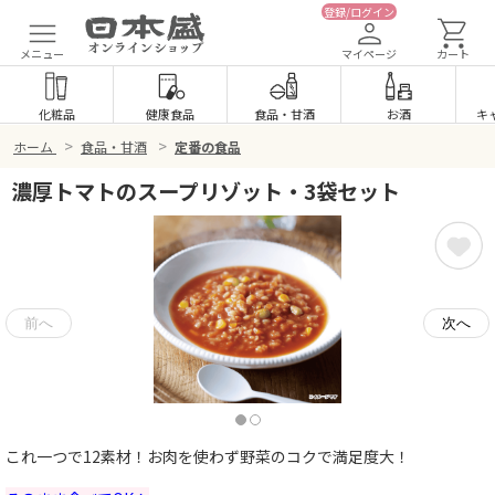
登録/ログイン
メニュー
マイページ
カート
化粧品
健康食品
食品
・
甘酒
お酒
キ
>
>
ホーム
食品・甘酒
定番の食品
濃厚トマトのスープリゾット・3袋セット
これ一つで12素材！お肉を使わず野菜のコクで満足度大！