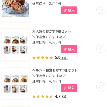
2,744
円
お気に
購入
大人気のおかず6種セット
＼保存食におすすめ／
4,516
円
お気に
購入
5.0
（1）
ヘルシー和食おかず6種セット
＼保存食におすすめ／
4,399
円
お気に
購入
4.7
（3）