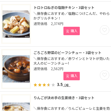
トロトロねぎの塩麹チキン・3袋セット
＼保存食におすすめ／塩麹につけこんだ、やわら
かグリルチキン！
2,374
円
お気に
購入
ごろごろ野菜のビーフシチュー・3袋セット
＼保存食におすすめ／赤ワインとトマトが効いた
大人のビーフシチュー!
2,562
円
お気に
購入
3.5
（4）
りんごが決め手の生姜焼き・3袋セット
＼保存食におすすめ／りんごピューレと生姜を効