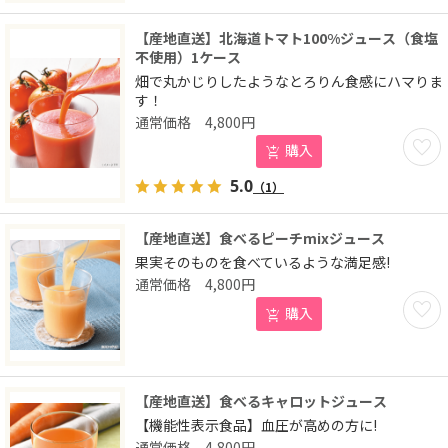
【産地直送】北海道トマト100%ジュース（食塩
不使用）1ケース
畑で丸かじりしたようなとろりん食感にハマりま
す！
4,800
円
お気に
購入
5.0
（1）
【産地直送】食べるピーチmixジュース
果実そのものを食べているような満足感!
4,800
円
お気に
購入
【産地直送】食べるキャロットジュース
【機能性表示食品】血圧が高めの方に!
4,800
円