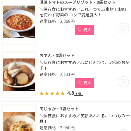
濃厚トマトのスープリゾット・3袋セット
＼保存食におすすめ／これ一つで12素材！お肉
を使わず野菜の コクで満足度大！
2,368
円
お気に
購入
おでん・3袋セット
＼保存食におすすめ／心にじんわり、昭和のおか
ず！
2,131
円
お気に
購入
4.8
（4）
肉じゃが・3袋セット
＼保存食におすすめ／笑顔あふれる、いつもの一
品！
2,050
円