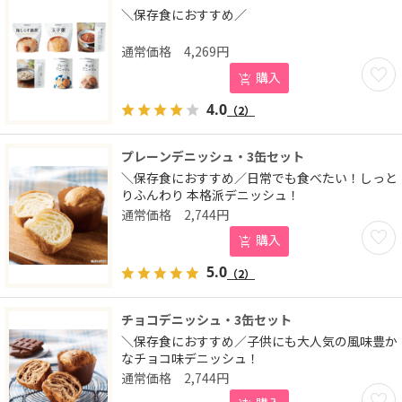
＼保存食におすすめ／
4,269
円
お気に
購入
4.0
（2）
プレーンデニッシュ・3缶セット
＼保存食におすすめ／日常でも食べたい！しっと
りふんわり 本格派デニッシュ！
2,744
円
お気に
購入
5.0
（2）
チョコデニッシュ・3缶セット
＼保存食におすすめ／子供にも大人気の風味豊か
なチョコ味デニッシュ！
2,744
円
お気に