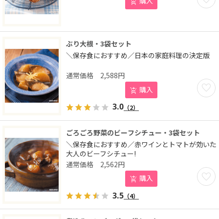
購入
ぶり大根・3袋セット
＼保存食におすすめ／日本の家庭料理の決定版
2,588
円
お気に
購入
3.0
（2）
ごろごろ野菜のビーフシチュー・3袋セット
＼保存食におすすめ／赤ワインとトマトが効いた
大人のビーフシチュー!
2,562
円
お気に
購入
3.5
（4）