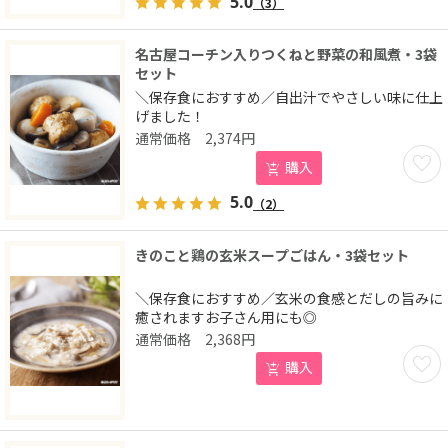
5.0
（3）
名古屋コーチン入りつくねと野菜の和風煮・3袋
セット
＼保存食におすすめ／自出汁でやさしい味に仕上
げました！
2,374
円
お気に
購入
5.0
（2）
きのこと鶏の玄米スープごはん・3袋セット
＼保存食におすすめ／玄米の食感とだしの旨みに
癒されますお子さん用にも◎
2,368
円
お気に
購入