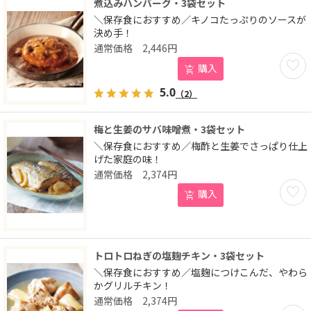
煮込みハンバーグ・3袋セット
＼保存食におすすめ／キノコたっぷりのソースが
決め手！
2,446
円
お気に
購入
5.0
（2）
梅と生姜のサバ味噌煮・3袋セット
＼保存食におすすめ／梅酢と生姜でさっぱり仕上
げた家庭の味！
2,374
円
お気に
購入
トロトロねぎの塩麹チキン・3袋セット
＼保存食におすすめ／塩麹につけこんだ、やわら
かグリルチキン！
2,374
円