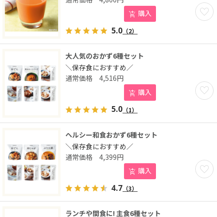
お気に
購入
5.0
（2）
大人気のおかず6種セット
＼保存食におすすめ／
4,516
円
お気に
購入
5.0
（1）
ヘルシー和食おかず6種セット
＼保存食におすすめ／
4,399
円
お気に
購入
4.7
（3）
ランチや間食に! 主食6種セット