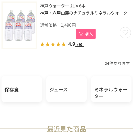
神戸ウォーター 2L×6本
神戸・六甲山麓のナチュラルミネラルウォーター
1,490
円
お気に
購入
4.9
（9）
24
件あります
保存食
ジュース
ミネラルウォー
ター
最近見た商品