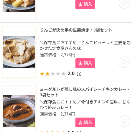
お気に
購入
りんごが決め手の生姜焼き・3袋セット
＼保存食におすすめ／りんごピューレと生姜を効
かせた定食屋さんの味！
2,374
円
お気に
購入
2.0
（1）
ヨーグルトが隠し味のスパイシーチキンカレー・
3袋セット
＼保存食におすすめ／骨付きチキンの旨味、じん
わり絶品カレー！
2,374
円
お気に
購入