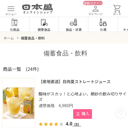
登録/ログイン
メニュー
マイページ
カート
化粧品
健康食品
食品
・
甘酒
お酒
キ
>
ホーム
備蓄食品・飲料
備蓄食品・飲料
商品一覧
(24件)
【産地直送】日向夏ストレートジュース
酸味がスカッ！と心地よい、絶妙の飲み切りサイ
ズ
4,980
円
お気に
購入
4.0
（5）