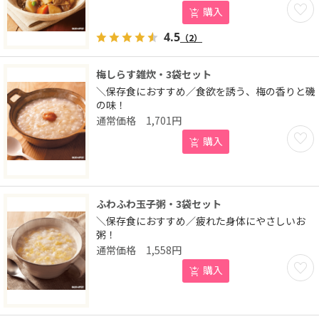
お気に
購入
4.5
（2）
梅しらす雑炊・3袋セット
＼保存食におすすめ／食欲を誘う、梅の香りと磯
の味！
1,701
円
お気に
購入
ふわふわ玉子粥・3袋セット
＼保存食におすすめ／疲れた身体にやさしいお
粥！
1,558
円
お気に
購入