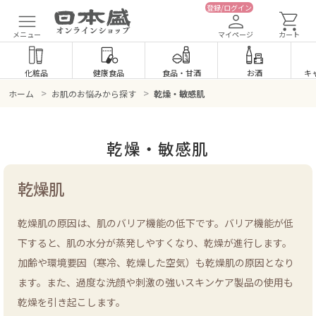
登録/ログイン
メニュー
マイページ
カート
化粧品
健康食品
食品
・
甘酒
お酒
キ
>
>
ホーム
お肌のお悩みから探す
乾燥・敏感肌
乾燥・敏感肌
乾燥肌
乾燥肌の原因は、肌のバリア機能の低下です。バリア機能が低
下すると、肌の水分が蒸発しやすくなり、乾燥が進行します。
加齢や環境要因（寒冷、乾燥した空気）も乾燥肌の原因となり
ます。また、過度な洗顔や刺激の強いスキンケア製品の使用も
乾燥を引き起こします。