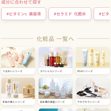
成分に合わせて探す
#
ビタミンc
美容液
#
セラミド
化粧水
#
ビタ
化粧品 一覧へ
うるおいシリーズ
スペシャルシリーズ
NS-Kシリーズ
米ぬか美人シリーズ
日本酒の保湿シリーズ
ケセラセラシリーズ