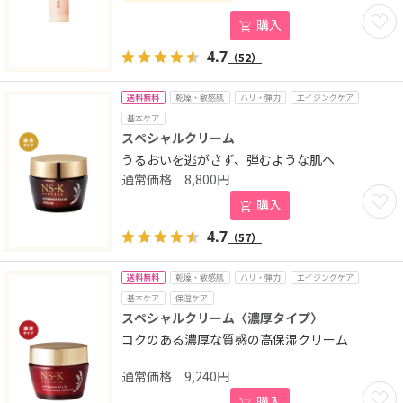
お気に
購入
4.7
（52）
送料無料
乾燥・敏感肌
ハリ・弾力
エイジングケア
基本ケア
スペシャルクリーム
うるおいを逃がさず、弾むような肌へ
8,800
円
お気に
購入
4.7
（57）
送料無料
乾燥・敏感肌
ハリ・弾力
エイジングケア
基本ケア
保湿ケア
スペシャルクリーム〈濃厚タイプ〉
コクのある濃厚な質感の高保湿クリーム
9,240
円
お気に
購入