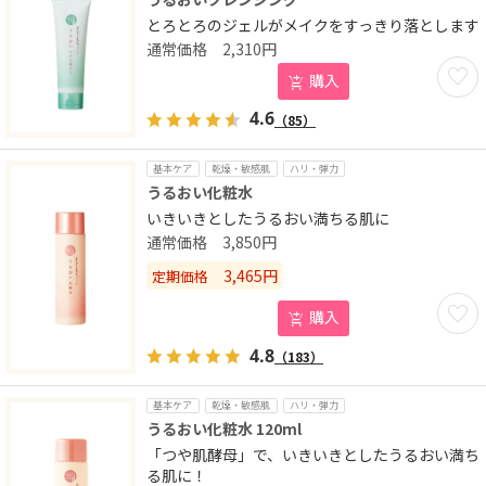
とろとろのジェルがメイクをすっきり落とします
2,310
円
お気に
購入
4.6
（85）
基本ケア
乾燥・敏感肌
ハリ・弾力
うるおい化粧水
いきいきとしたうるおい満ちる肌に
3,850
円
3,465
円
定期価格
お気に
購入
4.8
（183）
基本ケア
乾燥・敏感肌
ハリ・弾力
うるおい化粧水 120ml
「つや肌酵母」で、いきいきとしたうるおい満ち
る肌に！