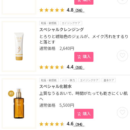
4.8
（56）
乾燥・敏感肌
エイジングケア
スペシャルクレンジング
とろりと琥珀色のジェルが、メイク汚れをするり
と落とす
2,640
円
お気に
購入
4.4
（58）
乾燥・敏感肌
ハリ・弾力
エイジングケア
基本ケア
スペシャル化粧水
上質なうるおいで、時間がたっても乾きにくい肌
へ
5,500
円
お気に
購入
4.6
（94）