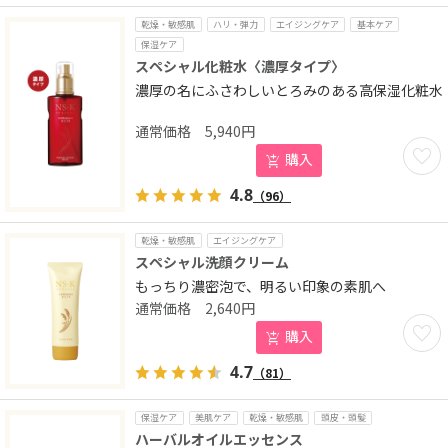
乾燥・敏感肌
ハリ・弾力
エイジングケア
基本ケア
保湿ケア
スペシャル化粧水〈濃厚タイプ〉
濃厚の名にふさわしいとろみのある高保湿化粧水
5,940
円
お気に
購入
4.8
（96）
乾燥・敏感肌
エイジングケア
スペシャル洗顔クリーム
もっちり濃密泡で、明るい印象の素肌へ
2,640
円
お気に
購入
4.7
（81）
保湿ケア
美肌ケア
乾燥・敏感肌
頭皮・頭髪
ハーバルオイルエッセンス