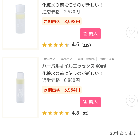
化粧水の前に使うのが新しい！
3,520
円
3,098
円
定期価格
お気に
購入
4.6
（215）
保湿ケア
美肌ケア
乾燥・敏感肌
頭皮・頭髪
ハーバルオイルエッセンス 60ml
化粧水の前に使うのが新しい！
6,800
円
5,984
円
定期価格
お気に
購入
4.8
（99）
23
件あります