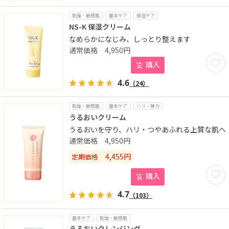
乾燥・敏感肌
基本ケア
保湿ケア
NS-K 保湿クリーム
なめらかになじみ、しっとり整えます
4,950
円
お気に
購入
4.6
（24）
乾燥・敏感肌
基本ケア
ハリ・弾力
うるおいクリーム
うるおいを守り、ハリ・つやあふれる上質な肌へ
4,950
円
4,455
円
定期価格
お気に
購入
4.7
（103）
基本ケア
乾燥・敏感肌
うるおいクレンジング