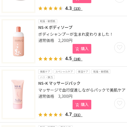
4.3
（13）
乾燥・敏感肌
NS-K ボディソープ
ボディシャンプーが生まれ変わりました！
2,200
円
お気に
購入
4.5
（18）
美肌ケア
スペシャルケア
保湿ケア
乾燥・敏感肌
ハリ・弾力
NS-K マッサージパック
マッサージで血行促進しながらパックで美肌ケア
3,300
円
お気に
購入
4.7
（31）