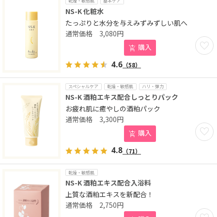
乾燥・敏感肌
基本ケア
NS-K 化粧水
たっぷりと水分を与えみずみずしい肌へ
3,080
円
お気に
購入
4.6
（58）
スペシャルケア
乾燥・敏感肌
ハリ・弾力
NS-K 酒粕エキス配合しっとりパック
お疲れ肌に癒やしの酒粕パック
3,300
円
お気に
購入
4.8
（71）
乾燥・敏感肌
NS-K 酒粕エキス配合入浴料
上質な酒粕エキスを新配合！
2,750
円
お気に