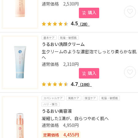
2,530
円
お気に
購入
4.5
（28）
基本ケア
乾燥・敏感肌
うるおい洗顔クリーム
生クリームのような濃密泡でしっとり柔らかな肌
へ
2,310
円
お気に
購入
4.7
（100）
スペシャルケア
美肌ケア
保湿ケア
乾燥・敏感肌
ハリ・弾力
うるおい美容液
凝縮した1滴が、自らつやめく肌へ
4,950
円
4,455
円
定期価格