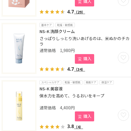
購入
4.7
（29）
基本ケア
乾燥・敏感肌
NS-K 洗顔クリーム
さっぱりしっとり洗いあげるのは、米ぬかのチカ
ラ
1,980
円
お気に
購入
4.7
（34）
スペシャルケア
乾燥・敏感肌
美肌ケア
保湿ケア
NS-K 美容液
保水力を高めて、うるおいをキープ
4,400
円
お気に
購入
3.8
（4）