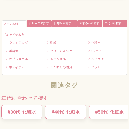
シリーズで探す
目的から探す
お悩みから探す
年代から探す
アイテム別
アイテム別
クレンジング
洗顔
化粧水
美容液
クリーム＆ジェル
UVケア
オプショナル
メイク商品
ヘアケア
ボディケア
こだわりの雑貨
セット
関連タグ
年代に合わせて探す
#
30代
化粧水
#
40代
化粧水
#
50代
化粧水