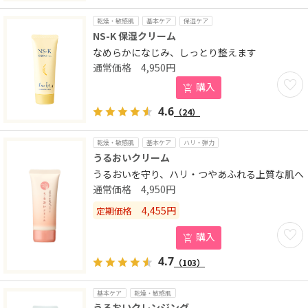
乾燥・敏感肌
基本ケア
保湿ケア
NS-K 保湿クリーム
なめらかになじみ、しっとり整えます
4,950
円
お気に
購入
4.6
（24）
乾燥・敏感肌
基本ケア
ハリ・弾力
うるおいクリーム
うるおいを守り、ハリ・つやあふれる上質な肌へ
4,950
円
4,455
円
定期価格
お気に
購入
4.7
（103）
基本ケア
乾燥・敏感肌
うるおいクレンジング