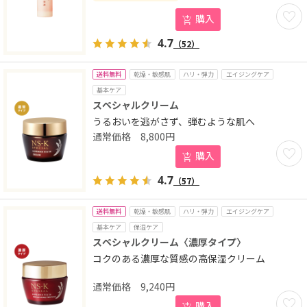
お気に
購入
4.7
（52）
送料無料
乾燥・敏感肌
ハリ・弾力
エイジングケア
基本ケア
スペシャルクリーム
うるおいを逃がさず、弾むような肌へ
8,800
円
お気に
購入
4.7
（57）
送料無料
乾燥・敏感肌
ハリ・弾力
エイジングケア
基本ケア
保湿ケア
スペシャルクリーム〈濃厚タイプ〉
コクのある濃厚な質感の高保湿クリーム
9,240
円
お気に
購入