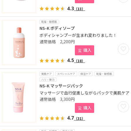
4.3
（13）
乾燥・敏感肌
NS-K ボディソープ
ボディシャンプーが生まれ変わりました！
2,200
円
お気に
購入
4.5
（18）
美肌ケア
スペシャルケア
保湿ケア
乾燥・敏感肌
ハリ・弾力
NS-K マッサージパック
マッサージで血行促進しながらパックで美肌ケア
3,300
円
お気に
購入
4.7
（31）