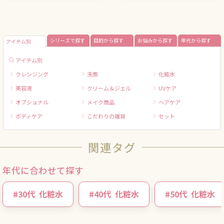
シリーズで探す
目的から探す
お悩みから探す
年代から探す
アイテム別
アイテム別
クレンジング
洗顔
化粧水
美容液
クリーム＆ジェル
UVケア
オプショナル
メイク商品
ヘアケア
ボディケア
こだわりの雑貨
セット
関連タグ
年代に合わせて探す
#
30代
化粧水
#
40代
化粧水
#
50代
化粧水