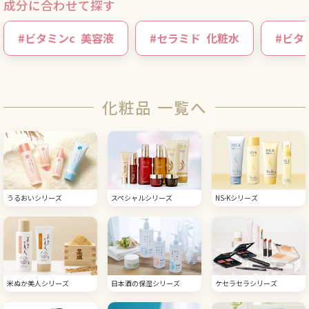
成分に合わせて探す
#
ビタミンc
美容液
#
セラミド
化粧水
#
ビタ
化粧品 一覧へ
うるおいシリーズ
スペシャルシリーズ
NS-Kシリーズ
米ぬか美人シリーズ
日本酒の保湿シリーズ
ケセラセラシリーズ