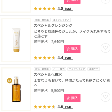
4.8
（56）
乾燥・敏感肌
エイジングケア
スペシャルクレンジング
とろりと琥珀色のジェルが、メイク汚れをするり
と落とす
2,640
円
お気に
購入
4.4
（58）
乾燥・敏感肌
ハリ・弾力
エイジングケア
基本ケア
スペシャル化粧水
上質なうるおいで、時間がたっても乾きにくい肌
へ
5,500
円
お気に
購入
4.6
（94）