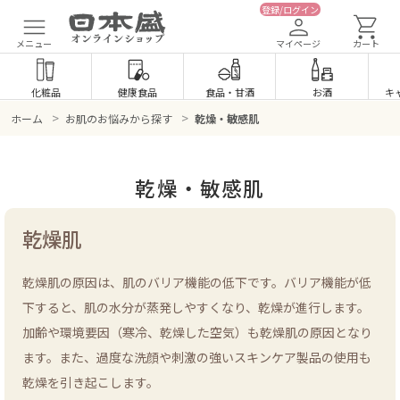
登録/ログイン
メニュー
マイページ
カート
化粧品
健康食品
食品
・
甘酒
お酒
キ
>
>
ホーム
お肌のお悩みから探す
乾燥・敏感肌
乾燥・敏感肌
乾燥肌
乾燥肌の原因は、肌のバリア機能の低下です。バリア機能が低
下すると、肌の水分が蒸発しやすくなり、乾燥が進行します。
加齢や環境要因（寒冷、乾燥した空気）も乾燥肌の原因となり
ます。また、過度な洗顔や刺激の強いスキンケア製品の使用も
乾燥を引き起こします。