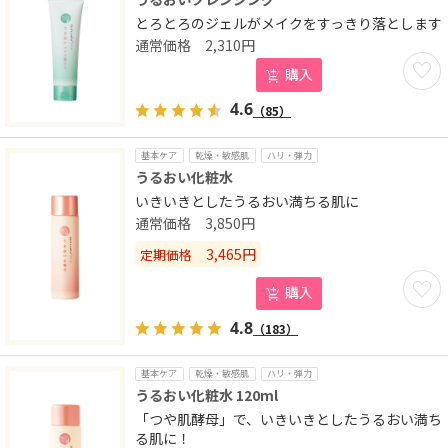
とろとろのジェルがメイクをすっきり落とします
2,310
円
お気に
購入
4.6
（85）
基本ケア
乾燥・敏感肌
ハリ・弾力
うるおい化粧水
いきいきとしたうるおい満ちる肌に
3,850
円
3,465
円
定期価格
お気に
購入
4.8
（183）
基本ケア
乾燥・敏感肌
ハリ・弾力
うるおい化粧水 120ml
「つや肌酵母」で、いきいきとしたうるおい満ち
る肌に！