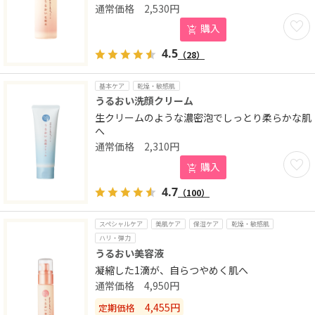
2,530
円
お気に
購入
4.5
（28）
基本ケア
乾燥・敏感肌
うるおい洗顔クリーム
生クリームのような濃密泡でしっとり柔らかな肌
へ
2,310
円
お気に
購入
4.7
（100）
スペシャルケア
美肌ケア
保湿ケア
乾燥・敏感肌
ハリ・弾力
うるおい美容液
凝縮した1滴が、自らつやめく肌へ
4,950
円
4,455
円
定期価格