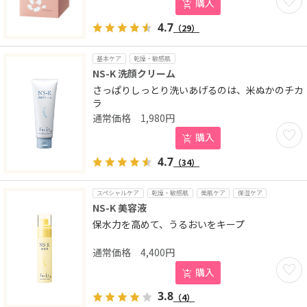
購入
4.7
（29）
基本ケア
乾燥・敏感肌
NS-K 洗顔クリーム
さっぱりしっとり洗いあげるのは、米ぬかのチカ
ラ
1,980
円
お気に
購入
4.7
（34）
スペシャルケア
乾燥・敏感肌
美肌ケア
保湿ケア
NS-K 美容液
保水力を高めて、うるおいをキープ
4,400
円
お気に
購入
3.8
（4）