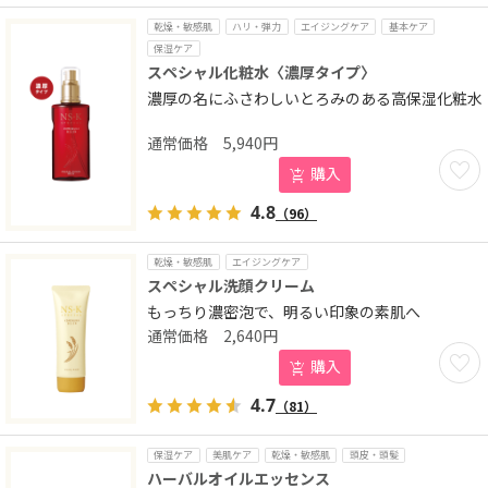
乾燥・敏感肌
ハリ・弾力
エイジングケア
基本ケア
保湿ケア
スペシャル化粧水〈濃厚タイプ〉
濃厚の名にふさわしいとろみのある高保湿化粧水
5,940
円
お気に
購入
4.8
（96）
乾燥・敏感肌
エイジングケア
スペシャル洗顔クリーム
もっちり濃密泡で、明るい印象の素肌へ
2,640
円
お気に
購入
4.7
（81）
保湿ケア
美肌ケア
乾燥・敏感肌
頭皮・頭髪
ハーバルオイルエッセンス