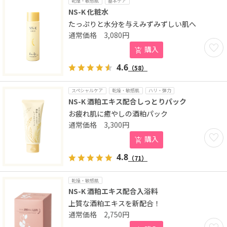
乾燥・敏感肌
基本ケア
NS-K 化粧水
たっぷりと水分を与えみずみずしい肌へ
3,080
円
お気に
購入
4.6
（58）
スペシャルケア
乾燥・敏感肌
ハリ・弾力
NS-K 酒粕エキス配合しっとりパック
お疲れ肌に癒やしの酒粕パック
3,300
円
お気に
購入
4.8
（71）
乾燥・敏感肌
NS-K 酒粕エキス配合入浴料
上質な酒粕エキスを新配合！
2,750
円
お気に