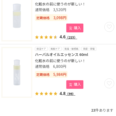
化粧水の前に使うのが新しい！
3,520
円
3,098
円
定期価格
お気に
購入
4.6
（215）
保湿ケア
美肌ケア
乾燥・敏感肌
頭皮・頭髪
ハーバルオイルエッセンス 60ml
化粧水の前に使うのが新しい！
6,800
円
5,984
円
定期価格
お気に
購入
4.8
（99）
23
件あります