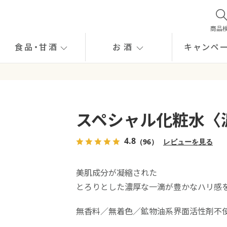
商品
食品
・
甘酒
お酒
キャンペ
スペシャル化粧水〈
4.8
（96）
レビューを見る
美肌成分が凝縮された
とろりとした濃厚な一滴が豊かなハリ感
無香料／無着色／鉱物油系界面活性剤不