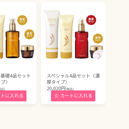
基礎4品セット
スペシャル4品セット〈濃
スペ
イプ〉
厚タイプ〉
5,500
20,020
円
税込)
(税込)