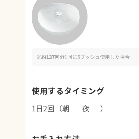
※
約137回分
1回に5プッシュ使用した場合
使用するタイミング
1日2回
（朝 ☀️ 夜🌙 ）
お手入れ方法