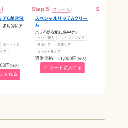
リアC美容液
スペシャルリッチAクリー
スペシャルク
ム
タイプ〉
、多角的にア
ハリ不足な肌に集中ケア
コクのある濃厚
湿クリーム
ハリ・弾力
エイジングケア
乾燥・敏感肌
美白・シミ
保湿ケア
美肌ケア
エイジングケア
ケア
スペシャルケア
11,000
円
保湿ケア
(税込)
9,
800
円
(税込)