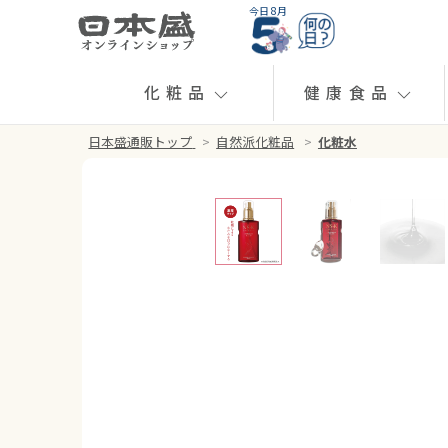
今日 8月
化粧品
健康食品
日本盛通販トップ
>
自然派化粧品
>
化粧水