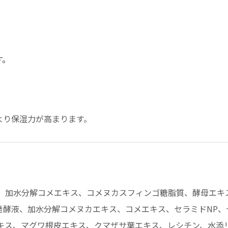
す。
より保湿力が高まります。
ン、加水分解コメエキス、コメヌカスフィンゴ糖脂質、酵母エキ
酵液、加水分解コメヌカエキス、コメエキス、セラミドNP、セ
エキス、マグワ根皮エキス、クマザサ葉エキス、レシチン、水添