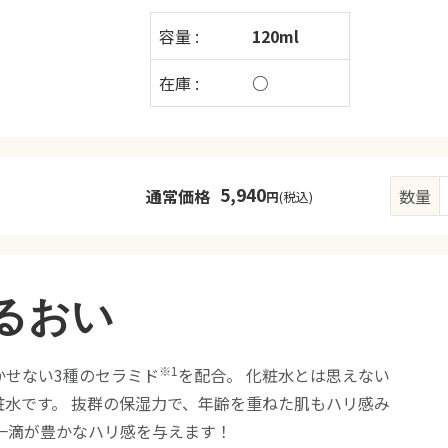
容量 :
120ml
在庫 :
○
5,940
通常価格
数量
円
(税込)
るおい
※1
かせない3種のセラミド
を配合。 化粧水とは思えない
水です。 抜群の保湿力で、年齢を重ねた肌もハリ感み
一滴が豊かなハリ感を与えます！