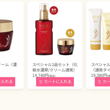
リーム〈濃
スペシャル2品セット（化
スペシャル
粧水濃厚/クリーム通常）
〈通常タ
14,740
円
19,580
円
(税込)
(