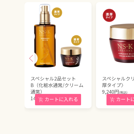
スペシャル2品セット
スペシャルク
B（化粧水通常/クリーム
厚タイプ〉
通常）
9,240
円
(税込)
14,300
円
(税込)