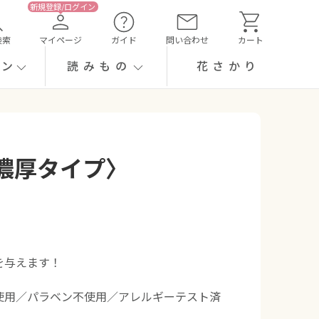
検索
マイページ
ガイド
問い合わせ
カート
ーン
読みもの
花さかり
濃厚タイプ〉
を与えます！
使用／パラベン不使用／アレルギーテスト済