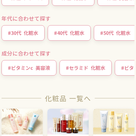
年代に合わせて探す
#
30代
化粧水
#
40代
化粧水
#
50代
化粧水
成分に合わせて探す
#
ビタミンc
美容液
#
セラミド
化粧水
#
ビタ
化粧品 一覧へ