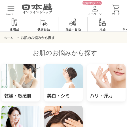
登録/ログイン
メニュー
マイページ
カート
化粧品
健康食品
食品
・
甘酒
お酒
キ
>
ホーム
お肌のお悩みから探す
お肌のお悩みから探す
乾燥・敏感肌
美白・シミ
ハリ・弾力