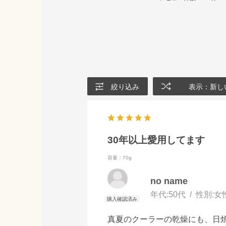
絞り込み
表示：新し
30年以上愛用してます
容量：70g
no name
年代:
50代
性別:
女
真夏のクーラーの乾燥にも、日