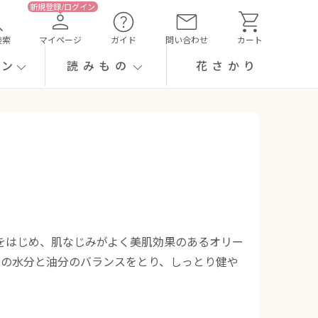
検索
マイページ
ガイド
問い合わせ
カート
ーン
読みもの
花さかり
をはじめ、肌なじみがよく美肌効果のあるオリー
肌の水分と油分のバランスをとり、しっとり健や