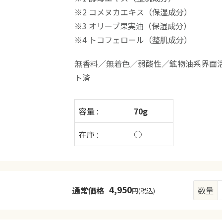
※2 コメヌカエキス（保湿成分）
※3 オリーブ果実油（保湿成分）
※4 トコフェロール（整肌成分）
無香料／無着色／弱酸性／鉱物油系界面
ト済
容量 :
70g
在庫 :
○
4,950
通常価格
数量
円
(税込)