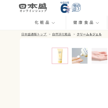
今日 8月
化粧品
健康食品
日本盛通販トップ
>
自然派化粧品
>
クリーム＆ジェル