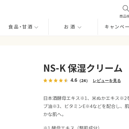
商品
食品
・
甘酒
お酒
キャンペ
NS-K 保湿クリーム
4.6
（24）
レビューを見る
日本酒酵母エキス※1、米ぬかエキス※2
ブ油※3、ビタミンE※4などを配合し、
かな肌へ。
※1 酵母エキス（整肌成分）