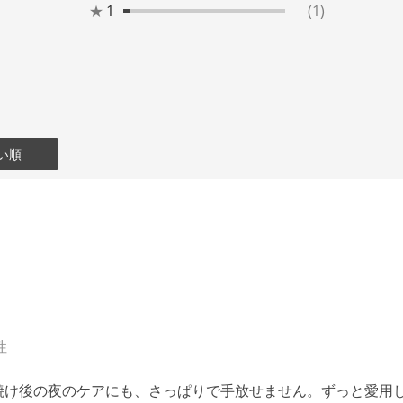
★
1
(1)
い順
性
焼け後の夜のケアにも、さっぱりで手放せません。ずっと愛用