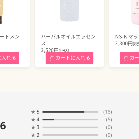
リートメン
ハーバルオイルエッセン
NS-K 
ス
3,300
円
(税
3,520
円
(税込)
★
5
(18)
★
4
(5)
.6
★
3
(0)
★
2
(0)