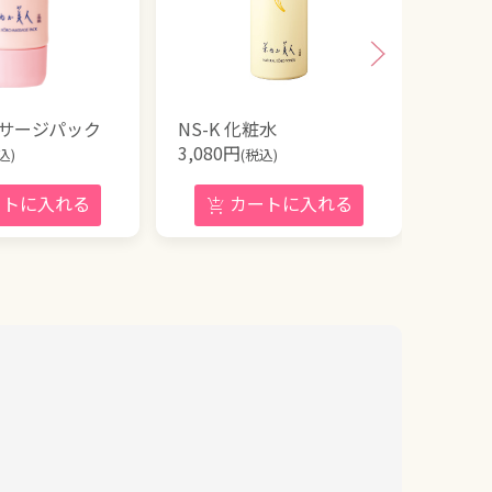
マッサージパック
NS-K 化粧水
薬用育
3,080
円
ス＋
込)
(税込)
6,600