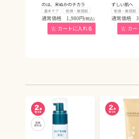
のは、米ぬかのチカラ
ずしい肌へ
基本ケア
乾燥・敏感肌
乾燥・敏感肌
1,980
円
3
(税込)