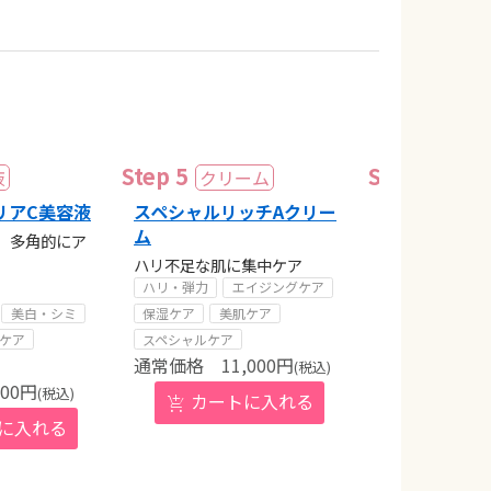
リアC美容液
スペシャルリッチAクリー
スペシャルク
ム
タイプ〉
、多角的にア
ハリ不足な肌に集中ケア
コクのある濃厚
湿クリーム
ハリ・弾力
エイジングケア
乾燥・敏感肌
美白・シミ
保湿ケア
美肌ケア
エイジングケア
ケア
スペシャルケア
11,000
円
保湿ケア
(税込)
9,
800
円
(税込)