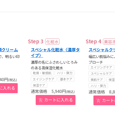
顔クリーム
スペシャル化粧水〈濃厚タ
スペシャルク
イプ〉
で、明るい印
幅広い肌悩みに
濃厚の名にふさわしいとろみ
プローチ
のある高保湿化粧水
エイジングケア
乾燥・敏感肌
ハリ・弾力
スペシャルケア
40
円
エイジングケア
基本ケア
美肌ケア
保湿
(税込)
保湿ケア
ハリ・弾力
5,940
円
8,
(税込)