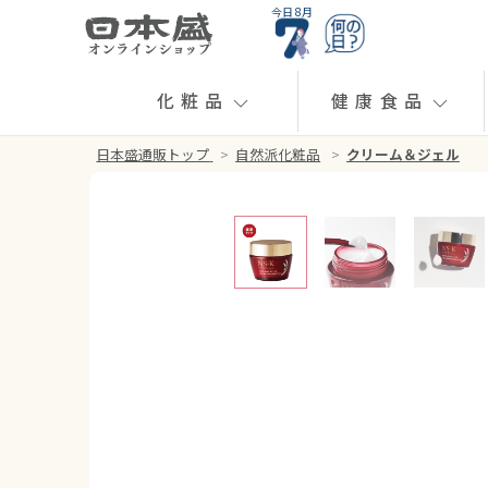
今日 8月
化粧品
健康食品
日本盛通販トップ
>
自然派化粧品
>
クリーム＆ジェル