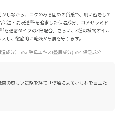
活かしながら、コクのある固めの質感で、肌に密着して
※1
高保湿・高浸透
を追求した保湿成分、コメセラミド
※4
を通常タイプの3倍配合。さらに、3種の植物オイル
ラスし、徹底的に乾燥から肌を守ります。
湿成分） ※3 酵母エキス(整肌成分) ※4 保湿成分
機関の厳しい試験を経て「乾燥による小じわを目立た