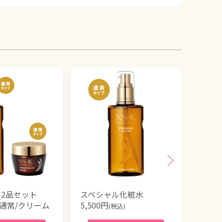
2品セット
スペシャル化粧水
スペシ
通常/クリーム
5,500
円
〈通
(税込)
19,58