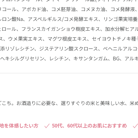
リコール、アボカド油、コメ胚芽油、コメヌカ油、コメ発酵液、
ロン酸Na、アスペルギルス/コメ発酵エキス、リンゴ果実培
フェロール、フランスカイガンショウ樹皮エキス、加水分解ヒア
ス、ウメ果実エキス、マグワ根皮エキス、セイヨウトチノキ種
水添リゾレシチン、ジステアリン酸スクロース、ベヘニルアルコ
ルヘキシルグリセリン、レシチン、キサンタンガム、BG、アル
ごこち。お酒造りに必要な、選りすぐりの米と美味しい水、米
地を体感したい方
50代、60代以上のお肌におすすめ