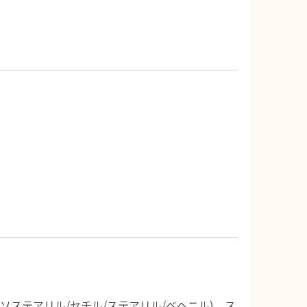
ステアリル/セチル/ステアリル/ベヘニル)、ス