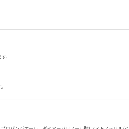
ます。
す。
プロパンジオール、ダイマージリノール酸(フィトステリル/イソ