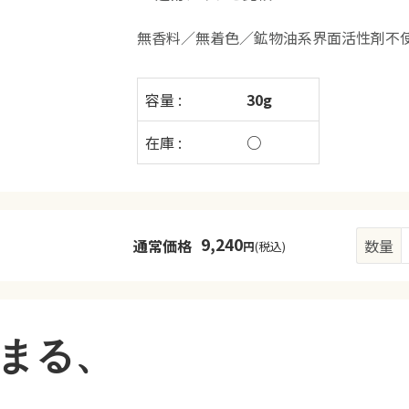
無香料／無着色／鉱物油系界面活性剤不
容量 :
30g
在庫 :
○
9,240
通常価格
数量
円
(税込)
まる、