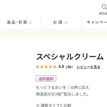
商品
食品
・
甘酒
お酒
キャンペ
スペシャルクリーム
4.8
（56）
レビューを見る
送料無料
もっとうるおいを！の声に応え
※
保湿成分を3倍
配合しました。
※ 通常タイプと比較