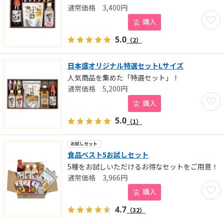
3,400
円
お気に
購入
5.0
（2）
日本盛オリジナル特選セットLサイズ
人気商品を集めた「特選セット」！
5,200
円
お気に
購入
5.0
（1）
お試しセット
食品ベスト5お試しセット
5種をお試しいただけるお得なセットをご用意！
3,966
円
お気に
購入
4.7
（32）