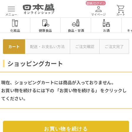
登録/ログイン
メニュー
マイページ
カート
化粧品
健康食品
食品
・
甘酒
お酒
キ
カート
配送・お支払い方法
ご注文確認
ご注文完了
ショッピングカート
現在、ショッピングカートには商品が入っておりません。
お買い物を続けるには下の 「お買い物を続ける」 をクリックし
てください。