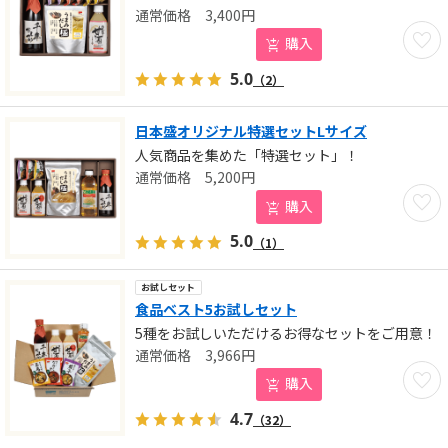
3,400
円
お気に
購入
5.0
（2）
日本盛オリジナル特選セットLサイズ
人気商品を集めた「特選セット」！
5,200
円
お気に
購入
5.0
（1）
お試しセット
食品ベスト5お試しセット
5種をお試しいただけるお得なセットをご用意！
3,966
円
お気に
購入
4.7
（32）