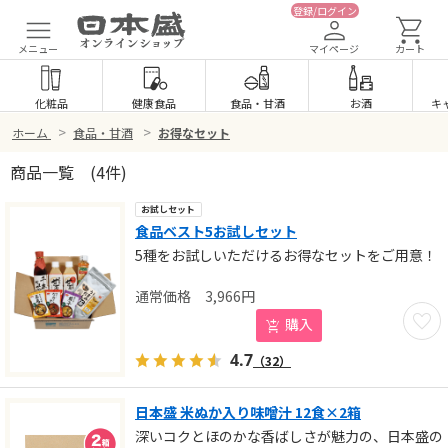
登録/ログイン
メニュー
マイページ
カート
化粧品
健康食品
食品
・
甘酒
お酒
キ
>
>
ホーム
食品・甘酒
お得なセット
商品一覧
(4件)
お試しセット
食品ベスト5お試しセット
5種をお試しいただけるお得なセットをご用意！
3,966
円
お気に
購入
4.7
（32）
日本盛 米ぬか入り味噌汁 12食×2箱
深いコクとほのかな香ばしさが魅力の、日本盛の