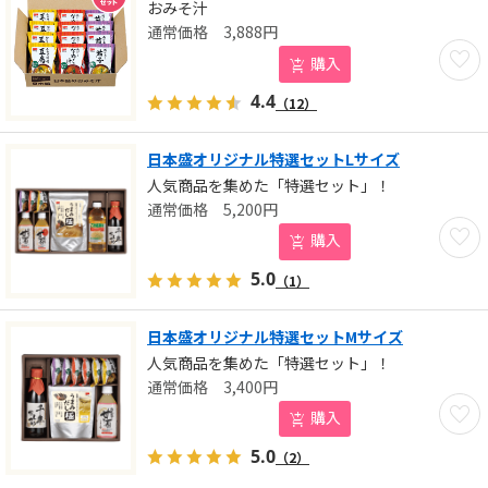
おみそ汁
3,888
円
お気に
購入
4.4
（12）
日本盛オリジナル特選セットLサイズ
人気商品を集めた「特選セット」！
5,200
円
お気に
購入
5.0
（1）
日本盛オリジナル特選セットMサイズ
人気商品を集めた「特選セット」！
3,400
円
お気に
購入
5.0
（2）