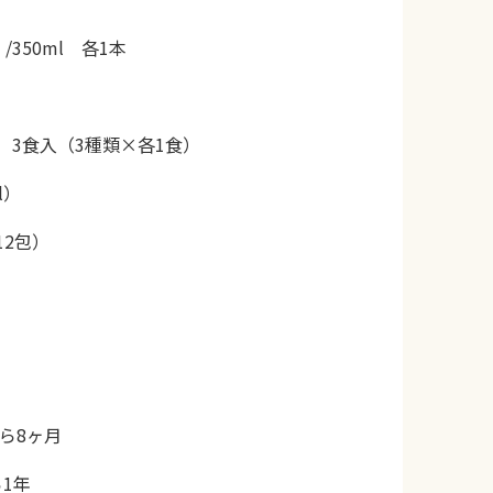
350ml 各1本
 3食入（3種類×各1食）
l）
12包）
ら8ヶ月
1年