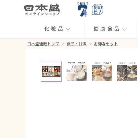
今日 8月
化粧品
健康食品
日本盛通販トップ
>
食品・甘酒
>
お得なセット