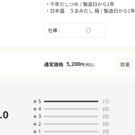
・千年だしつゆ / 製造日から1年
・日本盛 うまみだし 極 / 製造日から1
在庫 :
○
5,200
通常価格
数量
円
(税込)
★
5
(1)
★
4
(0)
.0
★
3
(0)
★
2
(0)
★
1
(0)