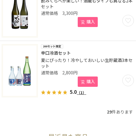
飲みくらべが楽しい！酒蔵もタイプも異なる2本
セット
3,300
円
お気に
購入
200セット限定
辛口冷酒セット
夏にぴったり！冷やしておいしい生貯蔵酒3本セ
ット
2,800
円
お気に
購入
5.0
（1）
29
件あります