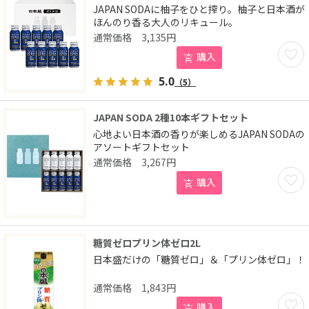
JAPAN SODAに柚子をひと搾り。柚子と日本酒が
ほんのり香る大人のリキュール。
3,135
円
お気に
購入
5.0
（5）
JAPAN SODA 2種10本ギフトセット
心地よい日本酒の香りが楽しめるJAPAN SODAの
アソートギフトセット
3,267
円
お気に
購入
糖質ゼロプリン体ゼロ2L
日本盛だけの「糖質ゼロ」＆「プリン体ゼロ」！
1,843
円
お気に
購入