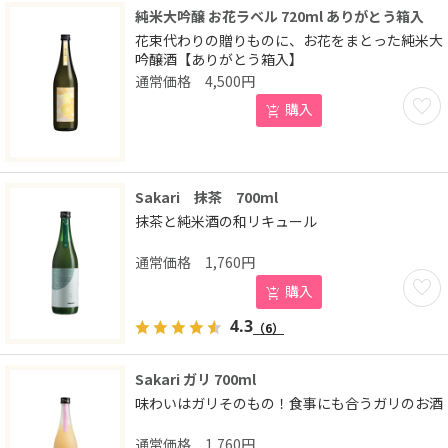
純米大吟醸 お花ラベル 720ml ありがとう箱入
花束代わりの贈りものに、お花をまとった純米大
吟醸酒【ありがとう箱入】
4,500
円
お気に
購入
Sakari 抹茶 700ml
抹茶と純米酒の和リキュール
1,760
円
お気に
購入
4.3
（6）
Sakari ガリ 700ml
味わいはガリそのもの！食事にも合うガリのお酒
1,760
円