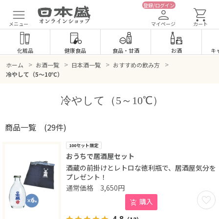
登録/ログイン
メニュー
マイページ
カート
化粧品
健康食品
食品
・
甘酒
お酒
キ
>
>
>
>
ホーム
お酒一覧
日本酒一覧
おすすめの飲み方
冷やして（5～10℃）
冷やして（5～10℃）
商品一覧
(29件)
100セット限定
おうちで居酒屋セット
酒蔵の前掛けとレトロな徳利瓶で、居酒屋気分を
プレゼント！
3,650
円
お気に
購入
4.8