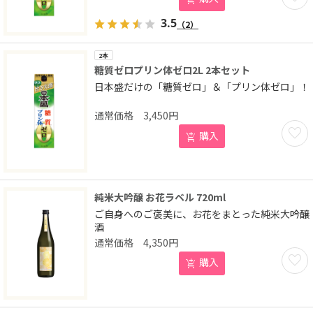
3.5
（2）
2本
糖質ゼロプリン体ゼロ2L 2本セット
日本盛だけの「糖質ゼロ」＆「プリン体ゼロ」！
3,450
円
お気に
購入
純米大吟醸 お花ラベル 720ml
ご自身へのご褒美に、お花をまとった純米大吟醸
酒
4,350
円
お気に
購入