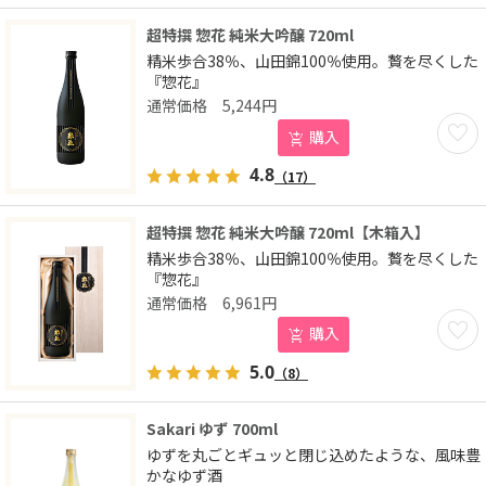
超特撰 惣花 純米大吟醸 720ml
精米歩合38％、山田錦100％使用。贅を尽くした
『惣花』
5,244
円
お気に
購入
4.8
（17）
超特撰 惣花 純米大吟醸 720ml【木箱入】
精米歩合38％、山田錦100％使用。贅を尽くした
『惣花』
6,961
円
お気に
購入
5.0
（8）
Sakari ゆず 700ml
ゆずを丸ごとギュッと閉じ込めたような、風味豊
かなゆず酒