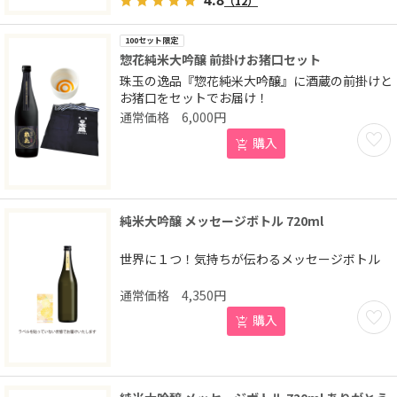
（12）
100セット限定
惣花純米大吟醸 前掛けお猪口セット
珠玉の逸品『惣花純米大吟醸』に酒蔵の前掛けと
お猪口をセットでお届け！
6,000
円
お気に
購入
純米大吟醸 メッセージボトル 720ml
世界に１つ！気持ちが伝わるメッセージボトル
4,350
円
お気に
購入