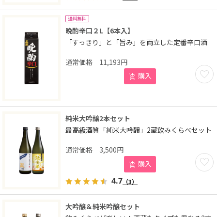
送料無料
晩酌辛口２L【6本入】
「すっきり」と「旨み」を両立した定番辛口酒
11,193
円
お気に
購入
純米大吟醸2本セット
最高級酒質「純米大吟醸」2蔵飲みくらべセット
3,500
円
お気に
購入
4.7
（3）
大吟醸＆純米吟醸セット