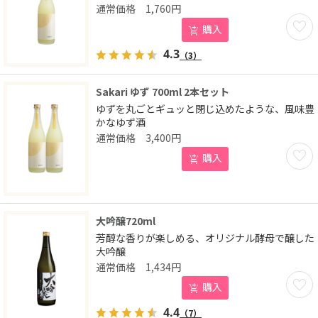
1,760
円
お気に
購入
4.3
（3）
Sakari ゆず 700ml 2本セット
ゆずを丸ごとギュッと閉じ込めたような、風味豊
かなゆず酒
3,400
円
お気に
購入
大吟醸720ml
芳醇な香りが楽しめる、オリジナル酵母で醸した
大吟醸
1,434
円
お気に
購入
4.4
（7）