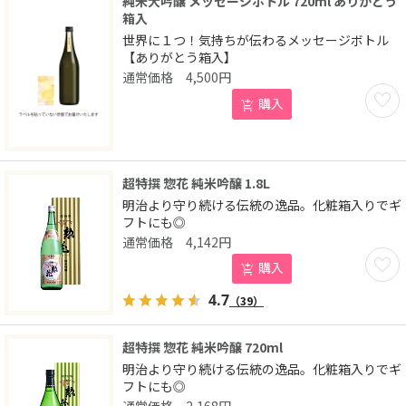
純米大吟醸 メッセージボトル 720ml ありがとう
箱入
世界に１つ！気持ちが伝わるメッセージボトル
【ありがとう箱入】
4,500
円
お気に
購入
超特撰 惣花 純米吟醸 1.8L
明治より守り続ける伝統の逸品。化粧箱入りでギ
フトにも◎
4,142
円
お気に
購入
4.7
（39）
超特撰 惣花 純米吟醸 720ml
明治より守り続ける伝統の逸品。化粧箱入りでギ
フトにも◎