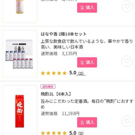
お気に
購入
はなや香 2種10本セット
上質な飲食店で飲んでいるような、華やかで香り
高い、美味しい日本酒
3,135
円
お気に
購入
5.0
（1）
送料無料
晩酌2L【6本入】
旨みにこだわった定番酒。毎日の”晩酌”におすす
め
11,193
円
お気に
購入
5.0
（1）