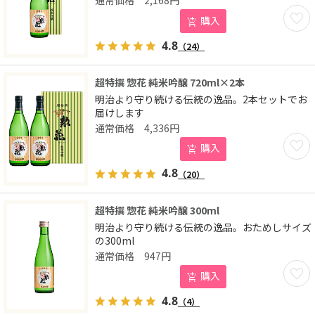
2,168
円
お気に
購入
4.8
（24）
超特撰 惣花 純米吟醸 720ml×2本
明治より守り続ける伝統の逸品。2本セットでお
届けします
4,336
円
お気に
購入
4.8
（20）
超特撰 惣花 純米吟醸 300ml
明治より守り続ける伝統の逸品。おためしサイズ
の300ml
947
円
お気に
購入
4.8
（4）