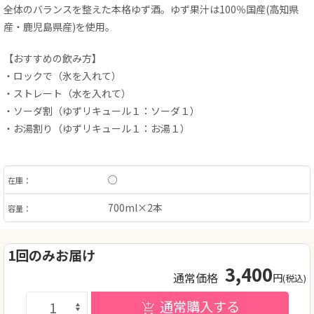
全体のバランスを整えた本格ゆず酒。ゆず果汁は100％国産(高知県
産・鹿児島県産)を使用。
【おすすめの飲み方】
・ロックで（氷を入れて）
・ストレート（水を入れて）
・ソーダ割（ゆずリキュール１：ソーダ１）
・お湯割り（ゆずリキュール１：お湯１）
○
在庫：
700ml×2本
容量：
1回のみお届け
3,400
通常価格
円
(税込)
通常購入する