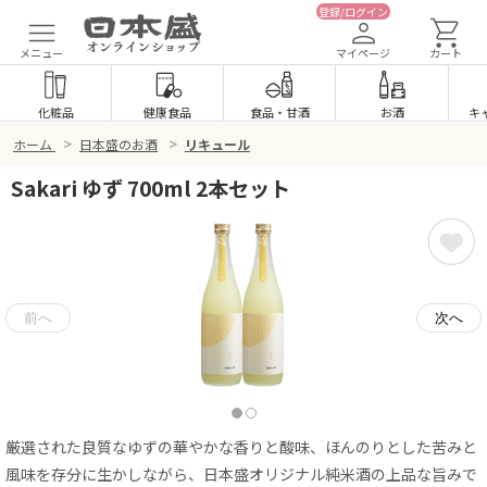
登録/ログイン
メニュー
マイページ
カート
化粧品
健康食品
食品
・
甘酒
お酒
キ
>
>
ホーム
日本盛のお酒
リキュール
Sakari ゆず 700ml 2本セット
厳選された良質なゆずの華やかな香りと酸味、ほんのりとした苦みと
風味を存分に生かしながら、日本盛オリジナル純米酒の上品な旨みで