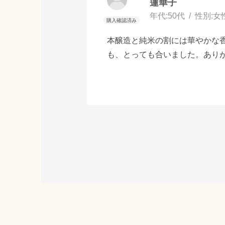
蓮華子
年代:
50代
性別:
女
本醸造と純米の割には華やかな香
も、とっても合いました。あり