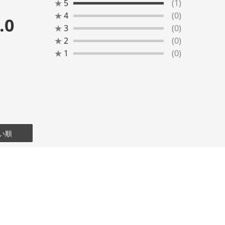
★
5
(1)
★
4
(0)
.0
★
3
(0)
★
2
(0)
★
1
(0)
い順