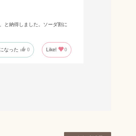
に、と納得しました。ソーダ割に
になった
0
Like!
0