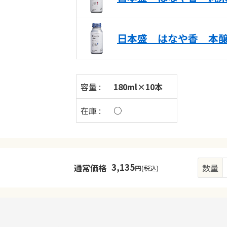
日本盛 はなや香 本
容量 :
180ml×10本
在庫 :
○
3,135
通常価格
数量
円
(税込)