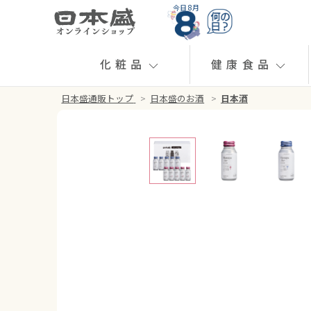
今日 8月
化粧品
健康食品
日本盛通販トップ
>
日本盛のお酒
>
日本酒