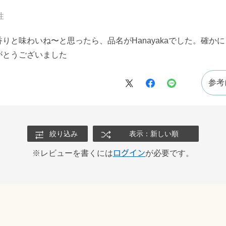
性
りと味わいね〜と思ったら、品名がHanayakaでした。確か
がとうございました
参考
絞り込み
表示：新しい順
ログイン
※レビューを書くには
が必要です。