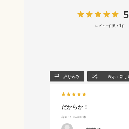
5
1
レビュー件数：
件
絞り込み
表示：新し
だからか！
容量：180ml×10本