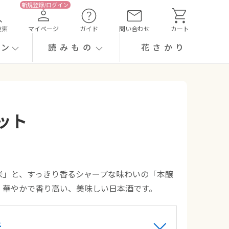
検索
マイページ
ガイド
問い合わせ
カート
ーン
読みもの
花さかり
ット
米」と、すっきり香るシャープな味わいの「本醸
、華やかで香り高い、美味しい日本酒です。
米