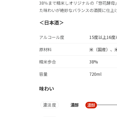
38％まで精米しオリジナルの「惣花酵母
た味わいが絶妙なバランスの酒質に仕上
＜日本酒＞
アルコール度
15度以上16度
原材料
米（国産）、
精米歩合
38%
容量
720ml
味わい
濃淡度
濃醇
濃醇