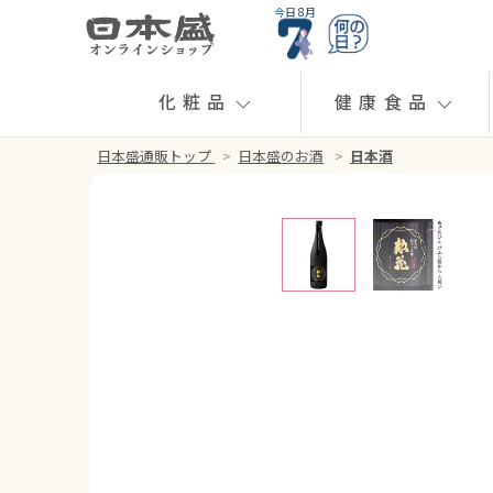
今日 8月
化粧品
健康食品
日本盛通販トップ
>
日本盛のお酒
>
日本酒