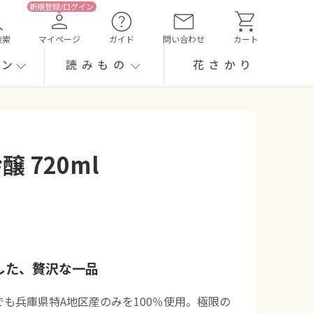
検索
マイページ
ガイド
問い合わせ
カート
ーン
読みもの
花さかり
 720ml
した、贅沢な一品
も兵庫県特A地区産のみを100％使用。極限の