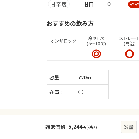
甘辛度
甘口
や
おすすめの飲み方
冷やして
ストレー
オンザ
ロック
(5～10℃)
(常温)
容量 :
720ml
在庫 :
○
5,244
通常価格
数量
円
(税込)