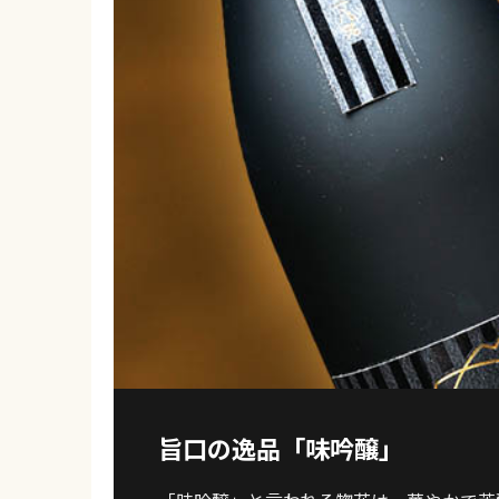
旨口の逸品「味吟醸」