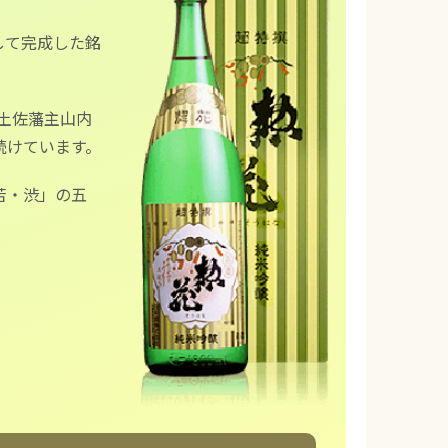
して完成した銘
土佐藩主山内
続けています。
苦・渋」の五