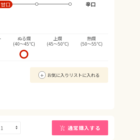
辛口
や甘口
ト
ぬる燗
上燗
熱燗
(40～45℃)
(45～50℃)
(50～55℃)
お気に入りリストに入れる
通常購入する