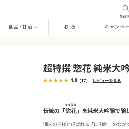
商品
食品
・
甘酒
お酒
キャンペ
超特撰 惣花 純米大吟醸
4.8
（17）
レビューを見る
そう
はな
伝統の「
惣
花
」を純米大吟醸で醸
酒米の王様と呼ばれる「山田錦」のなかで