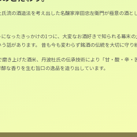
杜氏流の酒造法を考え出した名醸家岸田忠左衛門が極意の酒と
うになったきっかけの1つに、大変なお酒好きで知られる幕末の
う話があります。 昔も今も変わらず銘酒の伝統を大切に守り
で磨き上げた酒米、丹波杜氏の伝承技術により「甘・酸・辛・
芳醇な香りを生む旨口の逸品を造り出しています。