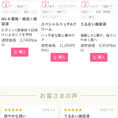
美肌ケア
保湿ケア
ハリ・弾力
エイジングケア
スペシャルケア
美肌ケア
スペシャルケア
美白・シミ
保湿ケア
美肌ケア
保湿ケア
乾燥・敏感肌
スペシャルケア
ハリ・弾力
NS-K 薬用・美白※美
容液
スペシャルリッチAク
うるおい美容液
リーム
ビタミンC誘導体で日焼
けによるシミを予防
ハリ不足な肌に集中ケ
凝縮した1滴が、自らつ
ア
やめく肌へ
3,740
円
(税
込)
11,000
円
4,950
円
(税
(税込)
込)
購入
購入
購入
お客さまの声
2026.4.4
2026.7.10
爽やかな潤い
うるおい美容液