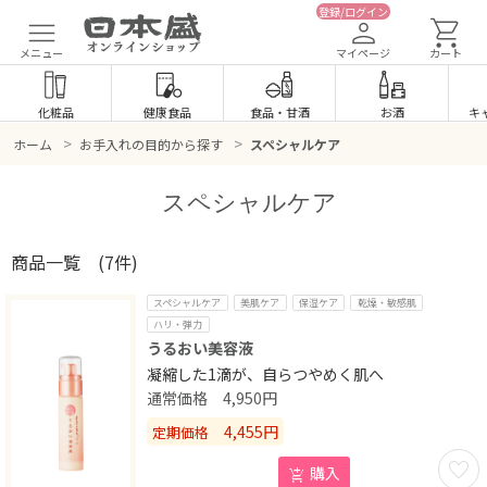
登録/ログイン
メニュー
マイページ
カート
化粧品
健康食品
食品
・
甘酒
お酒
キ
>
>
ホーム
お手入れの目的から探す
スペシャルケア
スペシャルケア
商品一覧
(7件)
スペシャルケア
美肌ケア
保湿ケア
乾燥・敏感肌
ハリ・弾力
うるおい美容液
凝縮した1滴が、自らつやめく肌へ
4,950
円
4,455
円
定期価格
お気に
購入