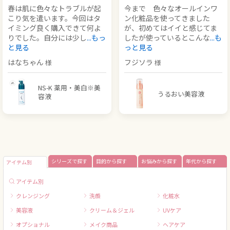
春は肌に色々なトラブルが起
今まで 色々なオールインワ
こり気を遣います。今回はタ
ン化粧品を使ってきました
イミング良く購入できて何よ
が、初めてはイイと感じてま
りでした。自分には少し
...もっ
したが使っているとこんな
...も
と見る
っと見る
はなちゃん
フジソラ
NS-K 薬用・美白※美
うるおい美容液
容液
シリーズで探す
目的から探す
お悩みから探す
年代から探す
アイテム別
アイテム別
クレンジング
洗顔
化粧水
美容液
クリーム＆ジェル
UVケア
オプショナル
メイク商品
ヘアケア