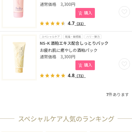
3,300
円
お気に
購入
4.7
（31）
スペシャルケア
乾燥・敏感肌
ハリ・弾力
NS-K 酒粕エキス配合しっとりパック
お疲れ肌に癒やしの酒粕パック
3,300
円
お気に
購入
4.8
（71）
7
件あります
スペシャルケア人気のランキング