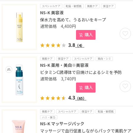
スペシャルケア
乾燥・敏感肌
美肌ケア
保湿ケア
NS-K 美容液
保水力を高めて、うるおいをキープ
4,400
円
お気に
購入
3.8
（4）
美肌ケア
保湿ケア
スペシャルケア
美白・シミ
NS-K 薬用・美白※美容液
ビタミンC誘導体で日焼けによるシミを予防
3,740
円
お気に
購入
4.3
（65）
美肌ケア
スペシャルケア
保湿ケア
乾燥・敏感肌
ハリ・弾力
NS-K マッサージパック
マッサージで血行促進しながらパックで美肌ケア