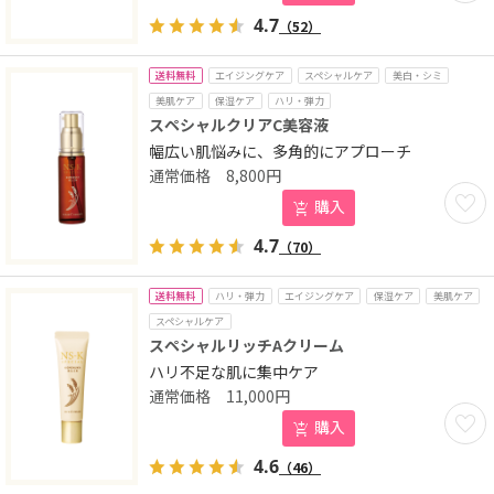
4.7
（52）
送料無料
エイジングケア
スペシャルケア
美白・シミ
美肌ケア
保湿ケア
ハリ・弾力
スペシャルクリアC美容液
幅広い肌悩みに、多角的にアプローチ
8,800
円
お気に
購入
4.7
（70）
送料無料
ハリ・弾力
エイジングケア
保湿ケア
美肌ケア
スペシャルケア
スペシャルリッチAクリーム
ハリ不足な肌に集中ケア
11,000
円
お気に
購入
4.6
（46）