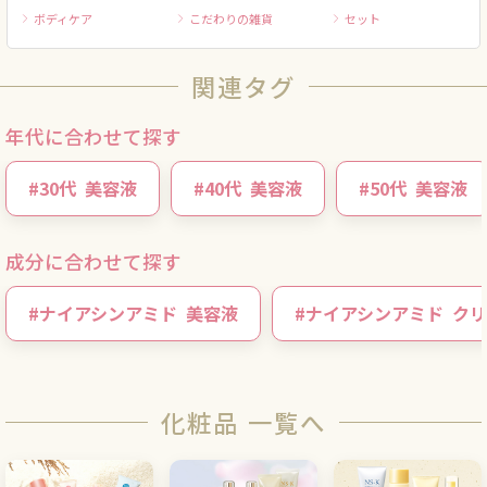
ボディケア
こだわりの雑貨
セット
関連タグ
年代に合わせて探す
#
30代
美容液
#
40代
美容液
#
50代
美容液
成分に合わせて探す
#
ナイアシンアミド
美容液
#
ナイアシンアミド
クリ
化粧品 一覧へ