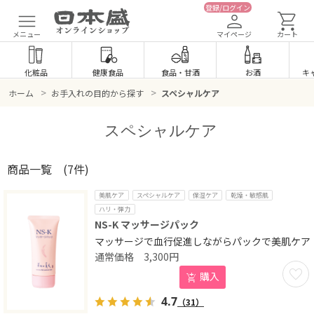
登録/ログイン
メニュー
マイページ
カート
化粧品
健康食品
食品
・
甘酒
お酒
キ
>
>
ホーム
お手入れの目的から探す
スペシャルケア
スペシャルケア
商品一覧
(7件)
美肌ケア
スペシャルケア
保湿ケア
乾燥・敏感肌
ハリ・弾力
NS-K マッサージパック
マッサージで血行促進しながらパックで美肌ケア
3,300
円
お気に
購入
4.7
（31）