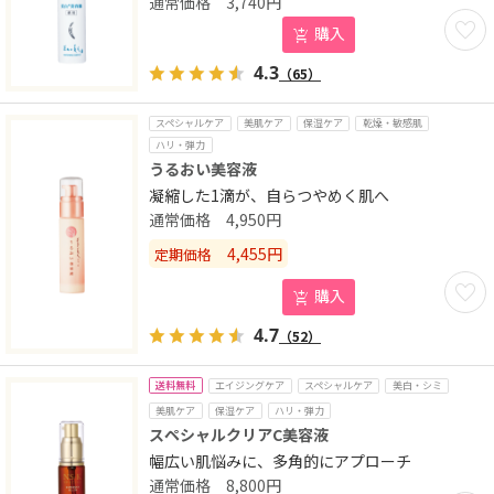
3,740
円
お気に
購入
4.3
（65）
スペシャルケア
美肌ケア
保湿ケア
乾燥・敏感肌
ハリ・弾力
うるおい美容液
凝縮した1滴が、自らつやめく肌へ
4,950
円
4,455
円
定期価格
お気に
購入
4.7
（52）
送料無料
エイジングケア
スペシャルケア
美白・シミ
美肌ケア
保湿ケア
ハリ・弾力
スペシャルクリアC美容液
幅広い肌悩みに、多角的にアプローチ
8,800
円