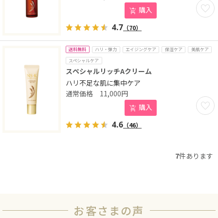
お気に
購入
4.7
（70）
送料無料
ハリ・弾力
エイジングケア
保湿ケア
美肌ケア
スペシャルケア
スペシャルリッチAクリーム
ハリ不足な肌に集中ケア
11,000
円
お気に
購入
4.6
（46）
7
件あります
お客さまの声