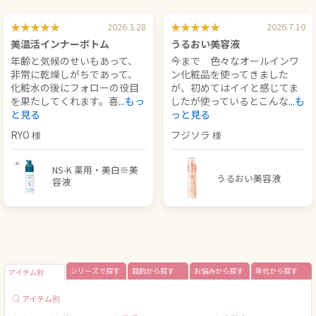
2026.3.28
2026.7.10
美温活インナーボトム
うるおい美容液
年齢と気候のせいもあって、
今まで 色々なオールインワ
非常に乾燥しがちであって、
ン化粧品を使ってきました
化粧水の後にフォローの役目
が、初めてはイイと感じてま
を果たしてくれます。喜
...もっ
したが使っているとこんな
...も
と見る
っと見る
RYO
フジソラ
NS-K 薬用・美白※美
うるおい美容液
容液
シリーズで探す
目的から探す
お悩みから探す
年代から探す
アイテム別
アイテム別