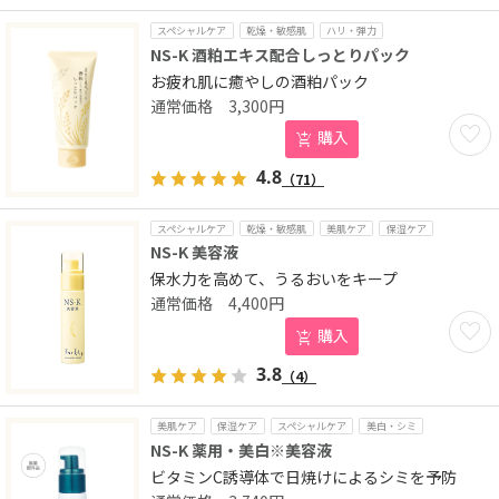
スペシャルケア
乾燥・敏感肌
ハリ・弾力
NS-K 酒粕エキス配合しっとりパック
お疲れ肌に癒やしの酒粕パック
3,300
円
お気に
購入
4.8
（71）
スペシャルケア
乾燥・敏感肌
美肌ケア
保湿ケア
NS-K 美容液
保水力を高めて、うるおいをキープ
4,400
円
お気に
購入
3.8
（4）
美肌ケア
保湿ケア
スペシャルケア
美白・シミ
NS-K 薬用・美白※美容液
ビタミンC誘導体で日焼けによるシミを予防