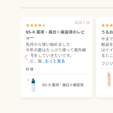
2026.7.24
NS-K 薬用・美白※美容液のレビ
うる
ュー
今ま
先月から使い始めました
粧品
今年の夏はたっぷり使って紫外線
はイ
対策をしていきたいです。
ると
ただ、容
...もっと見る
フジ
M
NS-K 薬用・美白※美容液