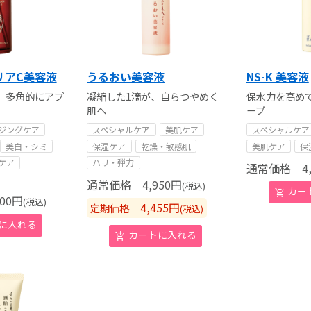
リアC美容液
うるおい美容液
NS-K 美容液
、多角的にアプ
凝縮した1滴が、自らつやめく
保水力を高め
肌へ
ープ
ジングケア
スペシャルケア
美肌ケア
スペシャルケア
美白・シミ
保湿ケア
乾燥・敏感肌
美肌ケア
保
ケア
ハリ・弾力
通常価格
4,
通常価格
4,950
円
(税込)
00
円
(税込)
4,455
円
定期価格
(税込)