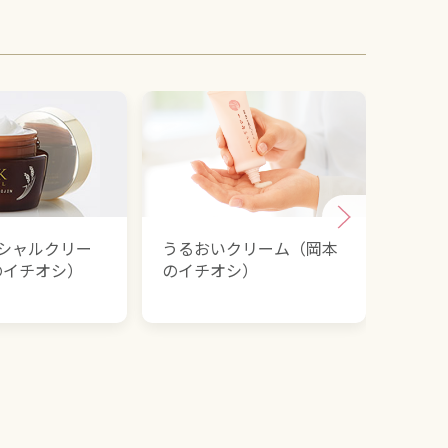
スペシャルクリー
うるおいクリーム（岡本
ケセラ
のイチオシ）
のイチオシ）
地ク
オシ