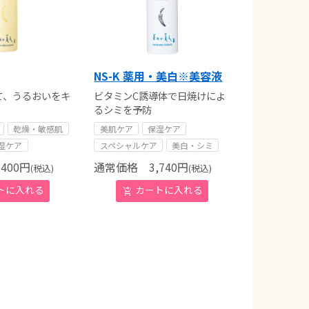
NS-K 薬用・美白※美容液
て、うるおいをキ
ビタミンC誘導体で日焼けによ
るシミを予防
乾燥・敏感肌
美肌ケア
保湿ケア
湿ケア
スペシャルケア
美白・シミ
400
円
通常価格
3,740
円
(税込)
(税込)