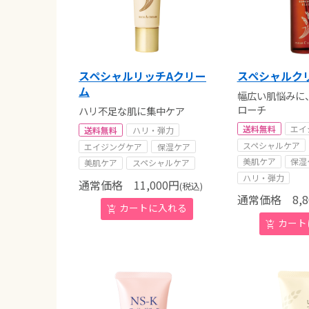
スペシャルリッチAクリー
スペシャルク
ム
幅広い肌悩みに
ローチ
ハリ不足な肌に集中ケア
送料無料
エイ
送料無料
ハリ・弾力
スペシャルケア
エイジングケア
保湿ケア
美肌ケア
保湿
美肌ケア
スペシャルケア
ハリ・弾力
通常価格
11,000
円
(税込)
通常価格
8,8