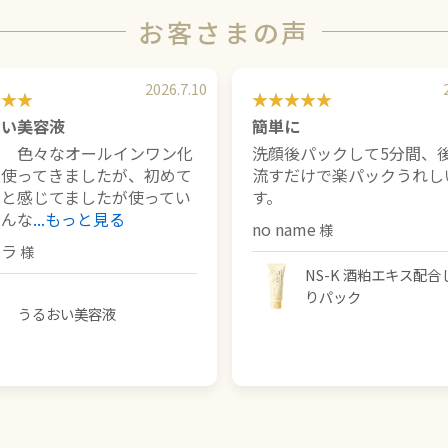
お客さまの声
2026.7.10
おい美容液
簡単に
で 色々なオールインワン化
洗顔後パックして5分間、
を使ってきましたが、初めて
流すだけで楽パックうれし
イと感じてましたが使ってい
す。
こんな
...もっと見る
no name
ソラ
NS-K 酒粕エキス配合
りパック
うるおい美容液