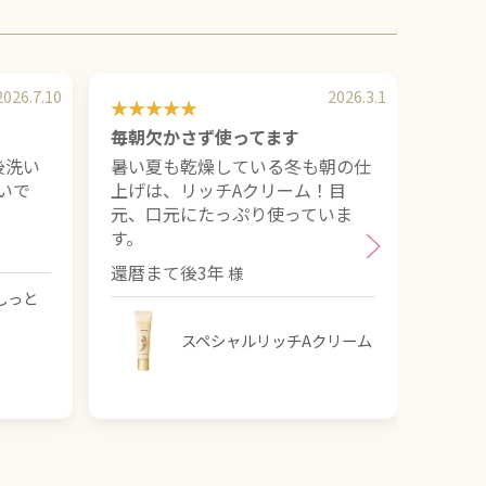
2026.7.10
2026.3.1
毎朝欠かさず使ってます
美白
後洗い
暑い夏も乾燥している冬も朝の仕
米ぬ
いで
上げは、リッチAクリーム！目
自然
元、口元にたっぷり使っていま
かず
す。
います
還暦まて後3年
甘い
しっと
スペシャルリッチAクリーム