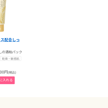
エキス配合しっ
しの酒粕パック
乾燥・敏感肌
00
円
(税込)