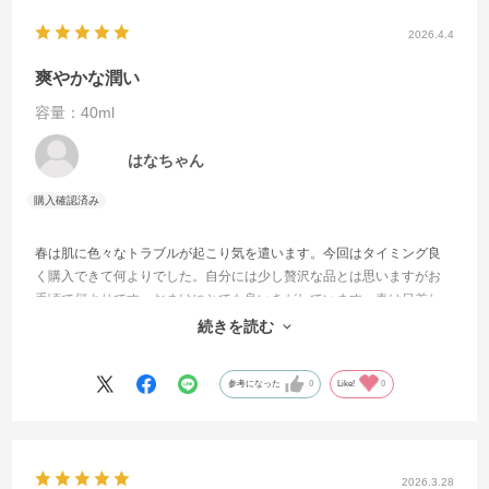
2026.4.4
爽やかな潤い
容量：40ml
はなちゃん
春は肌に色々なトラブルが起こり気を遣います。今回はタイミング良
く購入できて何よりでした。自分には少し贅沢な品とは思いますがお
手頃で何よりです。おまけにとても良いきがしています。春は日差し
と乾燥等きをつかいますが少し贅沢な品を加えただけで気分も上がり
続きを読む
ます。
参考になった
0
Like!
0
2026.3.28