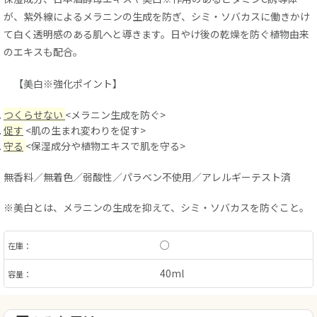
が、紫外線によるメラニンの生成を防ぎ、シミ・ソバカスに働きかけ
て白く透明感のある肌へと導きます。日やけ後の乾燥を防ぐ植物由来
のエキスも配合。
【美白※強化ポイント】
つくらせない
<メラニン生成を防ぐ>
促す
<肌の生まれ変わりを促す>
守る
<保湿成分や植物エキスで肌を守る>
無香料／無着色／弱酸性／パラベン不使用／アレルギーテスト済
※美白とは、メラニンの生成を抑えて、シミ・ソバカスを防ぐこと。
○
在庫：
40ml
容量：