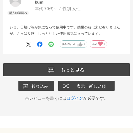
kumi
年代:
70代～
性別:
女性
シミ、日焼け等が気になって使用中です。効果の程は未だ有りません
が、さっぱり感、しっとりした使用感気に入っています。
参考になった
0
Like!
0
もっと見る
絞り込み
表示：新しい順
ログイン
※レビューを書くには
が必要です。