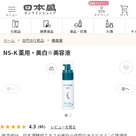
登録/ログイン
メニュー
マイページ
カート
化粧品
健康食品
食品
・
甘酒
お酒
キ
>
>
ホーム
自然派化粧品
美容液
NS-K 薬用・美白※美容液
4.3
（65）
レビューを見る
保湿成分、日本酒酵母エキスや美白※作用のあるビタミンC誘導体